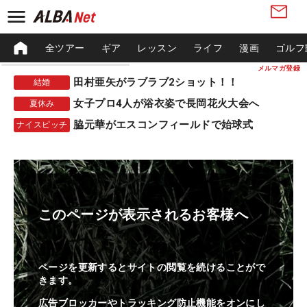
全ツアー
ギア
レッスン
ライフ
漫画
ゴルフ
メルマガ登録
田村亜矢がラブラブ2ショット！！
結婚
女子プロ4人が浴衣姿で長岡花火大会へ
夏休み
脇元華がエスコンフィールドで始球式
ナイスピッチ
このページが表示されるお客様へ
ページを更新するとサイトの閲覧を続けることがで
きます。
広告ブロッカーやトラッキング防止機能をオンにし