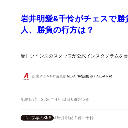
岩井明愛&千怜がチェスで勝
人、勝負の行方は？
岩井ツインズのスタッフが公式インスタグラムを更
所属
ALBA Net編集部
ALBA Net編集部
/
ALBA Net
配信日時：
2026年4月23日 08時46分
ゴルフ界のSNS
#
岩井明愛
#
岩井千怜