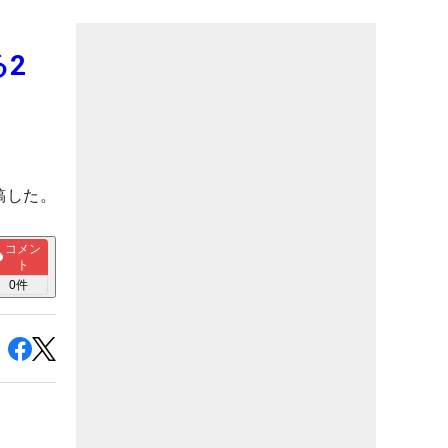
2
稿した。
コメン
ト
0
件