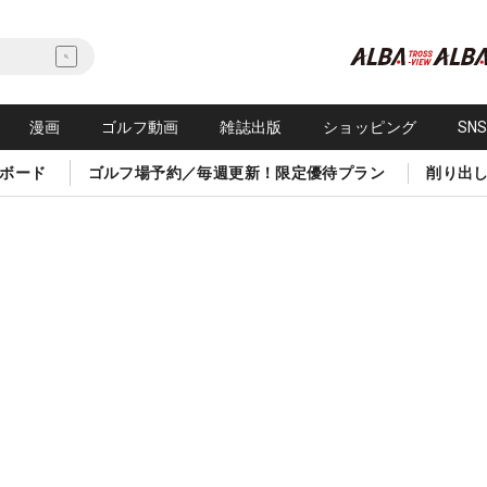
漫画
ゴルフ動画
雑誌出版
ショッピング
SN
ボード
ゴルフ場予約／毎週更新！限定優待プラン
削り出