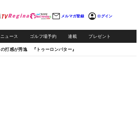
メルマガ登録
ログイン
Sニュース
ゴルフ場予約
連載
プレゼント
しの打感が秀逸 『トゥーロンパター』