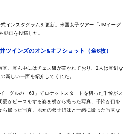
公式インスタグラムを更新。米国女子ツアー「JMイーグ
真や動画を投稿した。
岩井ツインズのオン&オフショット（全8枚）
写真。真ん中にはチェス盤が置かれており、2人は真剣な
人の新しい一面を紹介してくれた。
1イーグルの「63」でロケットスタートを切った千怜がス
明愛がピースをする姿を横から撮った写真、千怜が目を
から撮った写真、地元の双子姉妹と一緒に撮った写真な