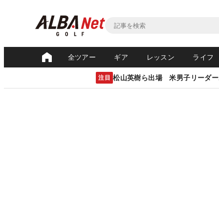
全ツアー
ギア
レッスン
ライフ
松山英樹ら出場 米男子リーダー
注目