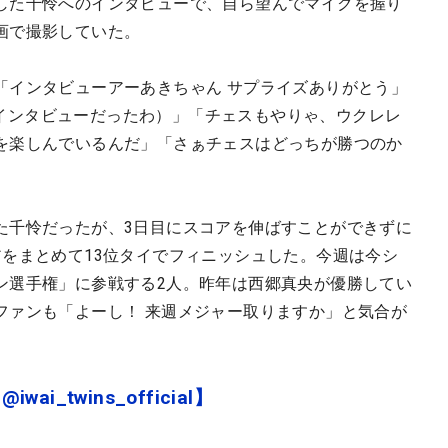
した千怜へのインタビューで、自ら望んでマイクを握り
画で撮影していた。
「インタビューアーあきちゃん サプライズありがとう」
view（面白いインタビューだったわ）」「チェスもやりゃ、ウクレレ
を楽しんでいるんだ」「さぁチェスはどっちが勝つのか
。
た千怜だったが、3日目にスコアを伸ばすことができずに
アをまとめて13位タイでフィニッシュした。今週は今シ
ン選手権」に参戦する2人。昨年は西郷真央が優勝してい
ファンも「よーし！ 来週メジャー取りますか」と気合が
ai_twins_official】