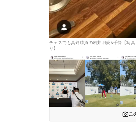
チェスでも真剣勝負の岩井明愛&千怜【写真：岩井姉妹ス
り】
こ