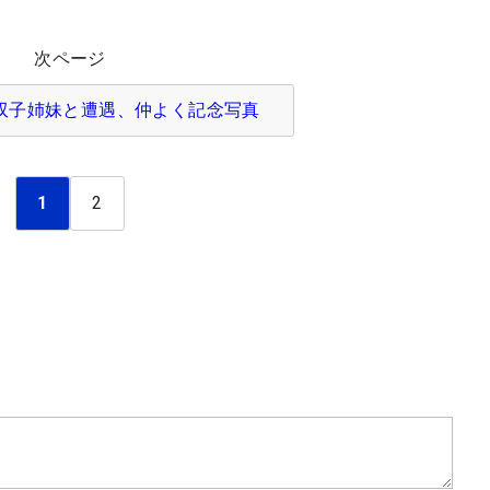
次ページ
で双子姉妹と遭遇、仲よく記念写真
1
2