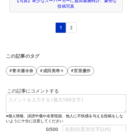
【写真】希少なスーパーカーに超高級腕時計、豪勢な
投稿写真
1
2
この記事のタグ
#青木瀬令奈
#成田美寿々
#宮里優作