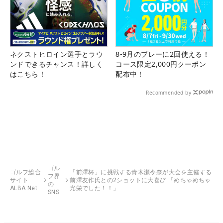
ネクストヒロイン選手とラウ
8-9月のプレーに2回使える！
ンドできるチャンス！詳しく
コース限定2,000円クーポン
はこちら！
配布中！
Recommended by
ゴル
ゴルフ総合
「前澤杯」に挑戦する青木瀬令奈が大会を主催する
フ界
サイト
前澤友作氏との2ショットに大喜び 「めちゃめちゃ
の
ALBA Net
光栄でした！！」
SNS