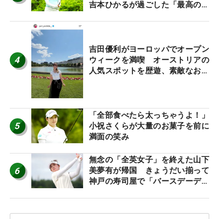
吉本ひかるが過ごした「最高の夏
休み！」
吉田優利がヨーロッパでオープン
4
ウィークを満喫 オーストリアの
人気スポットを歴遊、素敵なお土
産もゲット！
「全部食べたら太っちゃうよ！」
5
小祝さくらが大量のお菓子を前に
満面の笑み
無念の「全英女子」を終えた山下
6
美夢有が帰国 きょうだい揃って
神戸の寿司屋で「バースデーディ
ナー？」