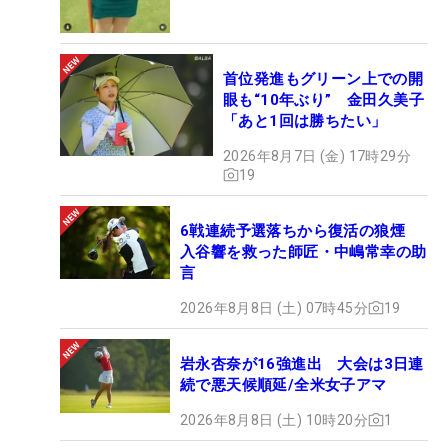
首位発進もグリーン上での開
眼も“10年ぶり” 金田久美子
「あと1回は勝ちたい」
2026年8月7日 (金) 17時29分
19
6戦連続予選落ちから復活の狼煙
入谷響を救った師匠・中嶋常幸の助
言
2026年8月8日 (土) 07時45分
19
岩永杏奈が16強進出 大会は3日連
続で悪天候順延/全米女子アマ
2026年8月8日 (土) 10時20分
1