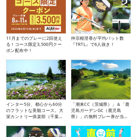
11月までのプレーに2回使え
仲宗根澄香が平均パット数
る！コース限定3,500円クー
『TRTL』で6人抜き！
ポン配布中！
インター5分、都心から60分
「潮来CC（茨城県）」＆「鹿
のフラットな美観コース。大
児島ガーデンGC（鹿児島
栄カントリー俱楽部（千葉
県）」の無料プレー券が当た
県）
る！！