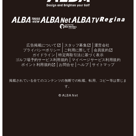
広告掲載について
スタッフ募集
運営会社
プライバシーポリシー
ご利用に際して
会員規約
ガイドライン
特定商取引法に基づく表示
ゴルフ場予約サービス利用規約
マイページサービス利用規約
ポイント利用規約
お問合せ
ヘルプ
サイトマップ
掲載されている全てのコンテンツの無断での転載、転用、コピー等は禁じま
す。
© ALBA Net