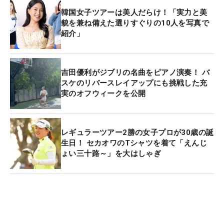
韓国女子ツアーは美人だらけ！「実力と美
貌を兼ね備えた選りすぐりの10人を写真で
紹介」
吉田優利がジブリの名曲をピアノ演奏！ バ
スケのリバースレイアップにも挑戦した充
実のオフウィークを公開
レギュラーツアー2勝の女子プロが30歳の誕
生日！ セカオワのTシャツを着て「えんじ
ょい三十路～」を大はしゃぎ