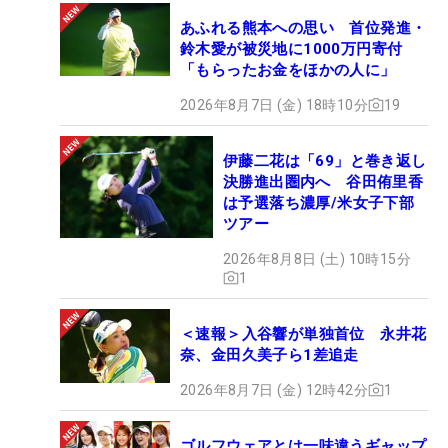
あふれる熊本への思い 首位発進・
鈴木愛が被災地に1000万円寄付
「もらったお金をほかの人に」
2026年8月7日 (金) 18時10分
19
伊藤二花は「69」と巻き返し
決勝進出圏内へ 谷田侑里香
は予選落ち濃厚/米女子下部
ツアー
2026年8月8日 (土) 10時15分
1
＜速報＞入谷響が単独首位 永井花
奈、金田久美子ら1差追走
2026年8月7日 (金) 12時42分
1
ゴルフウェアとは一味違うギャップ