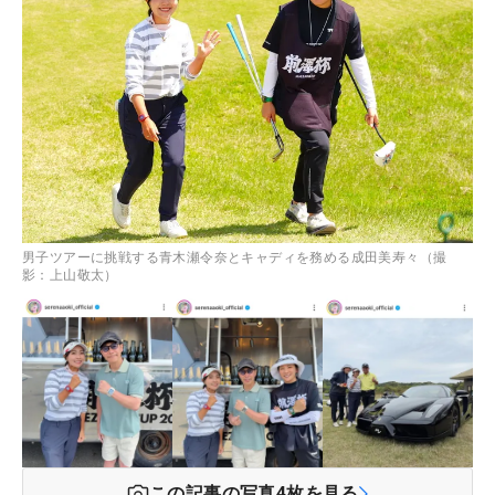
男子ツアーに挑戦する青木瀬令奈とキャディを務める成田美寿々（撮
影：上山敬太）
この記事の写真
4
枚を見る