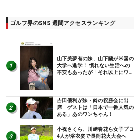
ゴルフ界のSNS 週間アクセスランキング
山下美夢有の妹、山下蘭が米国の
1
大学へ進学！ 慣れない生活への
不安もあったが「それ以上にワク
ワクしています」
吉田優利が妹・鈴の祝勝会に出
2
席 ゲストは「日本で一番人気の
ある」あのワンちゃん！
小祝さくら、川﨑春花ら女子プロ
3
4人が浴衣姿で長岡花火大会へ