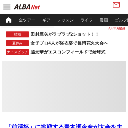
全ツアー
ギア
レッスン
ライフ
漫画
ゴルフ
メルマガ登録
田村亜矢がラブラブ2ショット！！
結婚
女子プロ4人が浴衣姿で長岡花火大会へ
夏休み
脇元華がエスコンフィールドで始球式
ナイスピッチ
「前澤杯」に挑戦する青木瀬令奈が大会を主