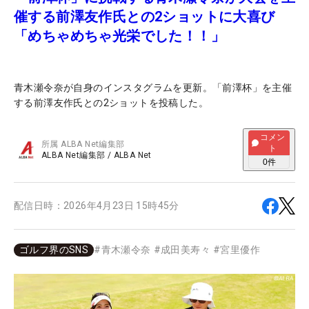
催する前澤友作氏との2ショットに大喜び
「めちゃめちゃ光栄でした！！」
青木瀬令奈が自身のインスタグラムを更新。「前澤杯」を主催
する前澤友作氏との2ショットを投稿した。
コメン
所属
ALBA Net編集部
ト
ALBA Net編集部
/
ALBA Net
0
件
配信日時：
2026年4月23日 15時45分
ゴルフ界のSNS
#
青木瀬令奈
#
成田美寿々
#
宮里優作