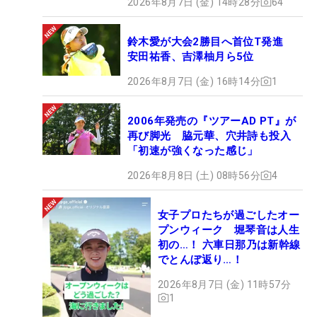
2026年8月7日 (金) 14時28分
64
鈴木愛が大会2勝目へ首位T発進
安田祐香、吉澤柚月ら5位
2026年8月7日 (金) 16時14分
1
2006年発売の『ツアーAD PT』が
再び脚光 脇元華、穴井詩も投入
「初速が強くなった感じ」
2026年8月8日 (土) 08時56分
4
女子プロたちが過ごしたオー
プンウィーク 堀琴音は人生
初の…！ 六車日那乃は新幹線
でとんぼ返り…！
2026年8月7日 (金) 11時57分
1