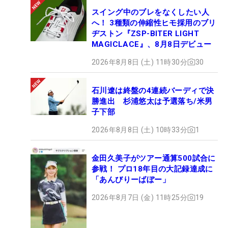
スイング中のブレをなくしたい人
へ！ 3種類の伸縮性ヒモ採用のブリ
ヂストン『ZSP-BITER LIGHT
MAGICLACE』、8月8日デビュー
2026年8月8日 (土) 11時30分
30
石川遼は終盤の4連続バーディで決
勝進出 杉浦悠太は予選落ち/米男
子下部
2026年8月8日 (土) 10時33分
1
金田久美子がツアー通算500試合に
参戦！ プロ18年目の大記録達成に
「あんびりーばぼー」
2026年8月7日 (金) 11時25分
19