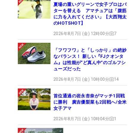
夏場の重いグリーンで女子プロはパ
ターを替える アマチュアは「腹筋
に力を入れてください」【大西翔太
のHOTSHOT】
2026年8月7日 (金) 12時00分
7
「フワフワ」と「しっかり」の絶妙
なバランス！ 新しい『FJクオンタ
ム』は性能が“ど真ん中”のゴルフシ
ューズだった
2026年8月7日 (金) 10時00分
14
首位通過の岩永杏奈がマッチ1回戦
に勝利 廣吉優梨菜も2回戦へ/全米
女子アマ
2026年8月7日 (金) 10時04分
1