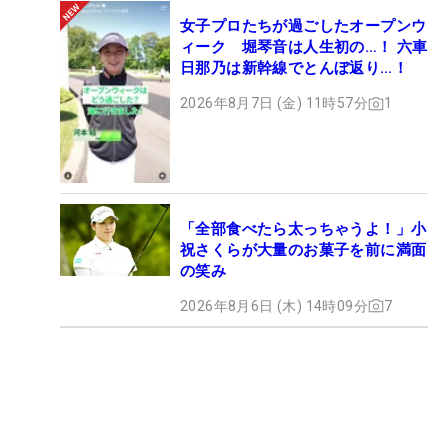
女子プロたちが過ごしたオープンウ
ィーク 堀琴音は人生初の…！ 六車
日那乃は新幹線でとんぼ返り…！
2026年8月7日 (金) 11時57分
1
「全部食べたら太っちゃうよ！」小
祝さくらが大量のお菓子を前に満面
の笑み
2026年8月6日 (木) 14時09分
7