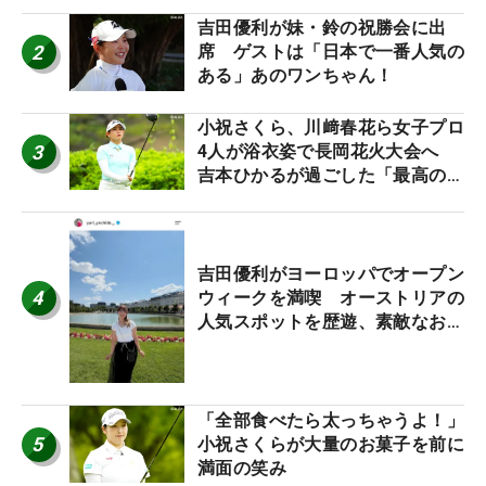
吉田優利が妹・鈴の祝勝会に出
2
席 ゲストは「日本で一番人気の
ある」あのワンちゃん！
小祝さくら、川﨑春花ら女子プロ
3
4人が浴衣姿で長岡花火大会へ
吉本ひかるが過ごした「最高の夏
休み！」
吉田優利がヨーロッパでオープン
4
ウィークを満喫 オーストリアの
人気スポットを歴遊、素敵なお土
産もゲット！
「全部食べたら太っちゃうよ！」
5
小祝さくらが大量のお菓子を前に
満面の笑み