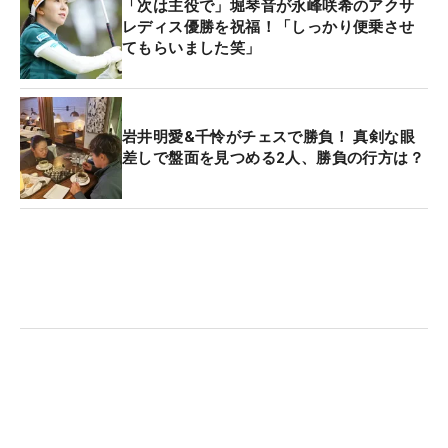
「次は主役で」堀琴音が永峰咲希のアクサ
レディス優勝を祝福！「しっかり便乗させ
てもらいました笑」
岩井明愛&千怜がチェスで勝負！ 真剣な眼
差しで盤面を見つめる2人、勝負の行方は？