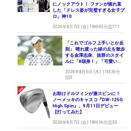
にノックアウト！ ファンが惚れ直
した「ドレス姿が完璧すぎる女子プ
ロ」神10
2026年8月7日 (金) 19時45分
111
「これでゴルフ上手いとか反
則」 晴れ渡った緑の丘を散歩
する金澤志奈、抜群のスタイ
ルに「8頭身！」「可愛いに
も程がある」
2026年8月6日 (木) 11時36分
3
お助けドルフィンが激スピンに！
ノーメッキのキャスコ『DW-125G
High Spin』、9月11日デビュー
【打ってみた】
2026年8月7日 (金) 18時36分
33