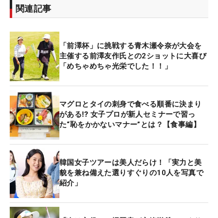
関連記事
「前澤杯」に挑戦する青木瀬令奈が大会を
主催する前澤友作氏との2ショットに大喜び
「めちゃめちゃ光栄でした！！」
マグロとタイの刺身で食べる順番に決まり
がある⁉ 女子プロが新人セミナーで習っ
た“恥をかかないマナー”とは？【食事編】
韓国女子ツアーは美人だらけ！「実力と美
貌を兼ね備えた選りすぐりの10人を写真で
紹介」