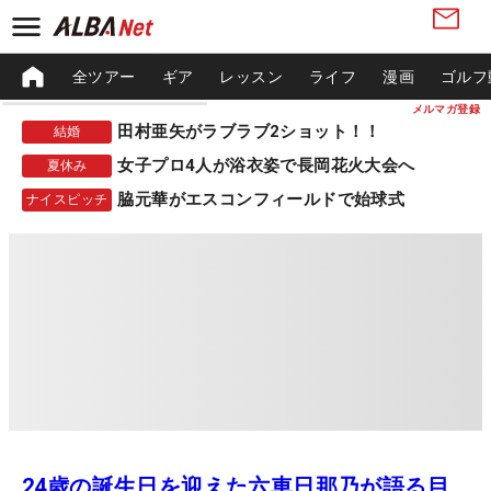
全ツアー
ギア
レッスン
ライフ
漫画
ゴルフ
メルマガ登録
田村亜矢がラブラブ2ショット！！
結婚
女子プロ4人が浴衣姿で長岡花火大会へ
夏休み
脇元華がエスコンフィールドで始球式
ナイスピッチ
24歳の誕生日を迎えた六車日那乃が語る目