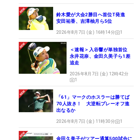
鈴木愛が大会2勝目へ首位T発進
安田祐香、吉澤柚月ら5位
2026年8月7日 (金) 16時14分
1
＜速報＞入谷響が単独首位
永井花奈、金田久美子ら1差
追走
2026年8月7日 (金) 12時42分
1
「61」マークのホスラーは勝てば
70人抜き！ 大逆転プレーオフ進
出なるか
2026年8月7日 (金) 11時30分
1
金田久美子がツアー通算500試合に