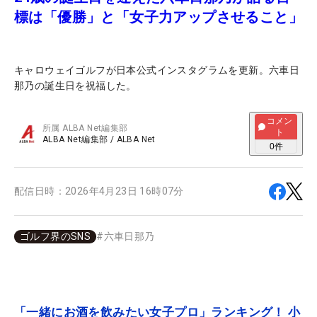
標は「優勝」と「女子力アップさせること」
キャロウェイゴルフが日本公式インスタグラムを更新。六車日
那乃の誕生日を祝福した。
コメン
所属
ALBA Net編集部
ト
ALBA Net編集部
/
ALBA Net
0
件
配信日時：
2026年4月23日 16時07分
ゴルフ界のSNS
#
六車日那乃
「一緒にお酒を飲みたい女子プロ」ランキング！ 小