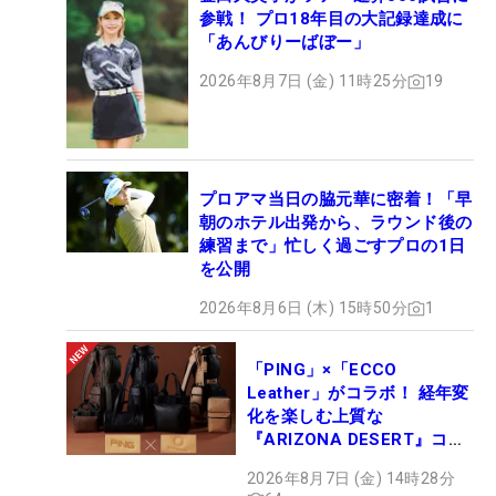
参戦！ プロ18年目の大記録達成に
「あんびりーばぼー」
2026年8月7日 (金) 11時25分
19
プロアマ当日の脇元華に密着！「早
朝のホテル出発から、ラウンド後の
練習まで」忙しく過ごすプロの1日
を公開
2026年8月6日 (木) 15時50分
1
「PING」×「ECCO
Leather」がコラボ！ 経年変
化を楽しむ上質な
『ARIZONA DESERT』コレ
クション、9月15日限定デビ
2026年8月7日 (金) 14時28分
ュー