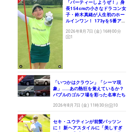
「パーティーしようぜ！」身
長154cmの小さなドラコン女
子・鈴木真緒が人生初のホー
ルインワン！ 173yを5番アイ
アンで会心のショット
2026年8月7日 (金) 16時00分
1
「いつかはクラウン」「シーマ現
象」……あの熱狂を覚えているか？
バブルのゴルフ場を彩った名車たち
2026年8月7日 (金) 11時30分
10
セキ・ユウティンが前髪パッツン
に！ 新ヘアスタイルに「美しすぎ