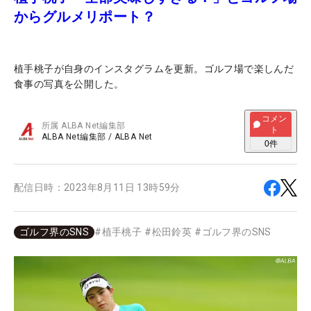
からグルメリポート？
植手桃子が自身のインスタグラムを更新。ゴルフ場で楽しんだ
食事の写真を公開した。
コメン
所属
ALBA Net編集部
ト
ALBA Net編集部
/
ALBA Net
0
件
配信日時：
2023年8月11日 13時59分
ゴルフ界のSNS
#
植手桃子
#
松田鈴英
#
ゴルフ界のSNS