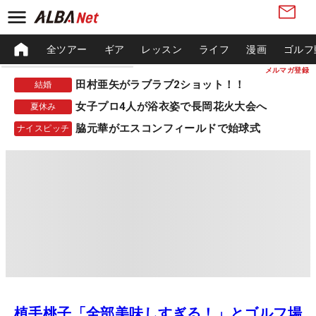
全ツアー
ギア
レッスン
ライフ
漫画
ゴルフ
メルマガ登録
田村亜矢がラブラブ2ショット！！
結婚
女子プロ4人が浴衣姿で長岡花火大会へ
夏休み
脇元華がエスコンフィールドで始球式
ナイスピッチ
植手桃子「全部美味しすぎる！」とゴルフ場