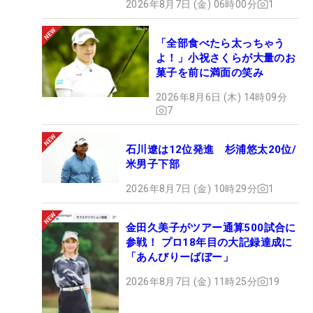
2026年8月7日 (金) 06時00分
1
「全部食べたら太っちゃう
よ！」小祝さくらが大量のお
菓子を前に満面の笑み
2026年8月6日 (木) 14時09分
7
石川遼は12位発進 杉浦悠太20位/
米男子下部
2026年8月7日 (金) 10時29分
1
金田久美子がツアー通算500試合に
参戦！ プロ18年目の大記録達成に
「あんびりーばぼー」
2026年8月7日 (金) 11時25分
19