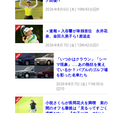
ナ回復!?
2026年8月6日 (木) 10時43分
9
＜速報＞入谷響が単独首位 永井花
奈、金田久美子ら1差追走
2026年8月7日 (金) 12時42分
1
「いつかはクラウン」「シー
マ現象」……あの熱狂を覚え
ているか？ バブルのゴルフ場
を彩った名車たち
2026年8月7日 (金) 11時30分
10
小祝さくらが長岡花火を満喫 束の
間のオフも最後は「見るってすごく