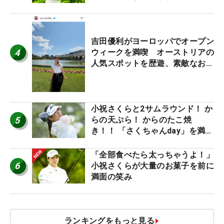
休み！」
吉田優利がヨーロッパでオープン
4
ウィークを満喫 オーストリアの
人気スポットを歴遊、素敵なお土
産もゲット！
小祝さくらと2サムラウンド！ か
5
らの天ぷら！ からのたこ焼
き！！ 「さくちゃんday」を満喫
した吉本ひかるの福岡遠征最終日
「全部食べたら太っちゃうよ！」
6
小祝さくらが大量のお菓子を前に
満面の笑み
ランキングをもっと見る