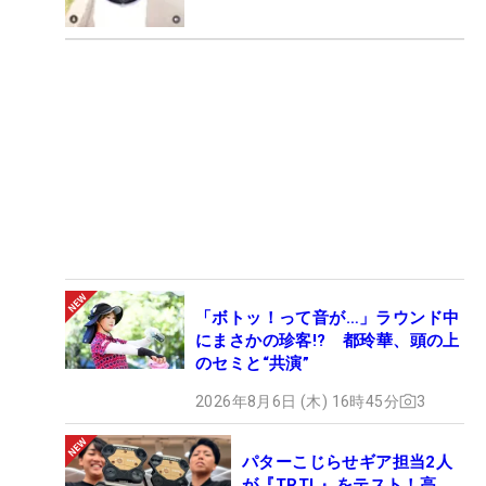
「ボトッ！って音が…」ラウンド中
にまさかの珍客!? 都玲華、頭の上
のセミと“共演”
2026年8月6日 (木) 16時45分
3
パターこじらせギア担当2人
が『TRTL』をテスト！高