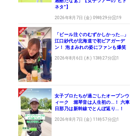
過酷だなぁ」【女子ツアーの“ヒト
ネタ”】
2026年8月7日 (金) 09時29分
19
「ビール注ぐのむずかしかった…」
江口紗代が北海道で初ビアガーデ
ン！ 泡まみれの姿にファンも爆笑
2026年8月6日 (木) 13時27分
1
女子プロたちが過ごしたオープンウ
ィーク 堀琴音は人生初の…！ 六車
日那乃は新幹線でとんぼ返り…！
2026年8月7日 (金) 11時57分
1