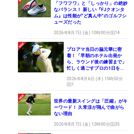
「フワフワ」と「しっかり」の絶妙
なバランス！ 新しい『FJクオンタ
ム』は性能が“ど真ん中”のゴルフシ
ューズだった
2026年8月7日 (金) 10時00分
14
プロアマ当日の脇元華に密
着！「早朝のホテル出発か
ら、ラウンド後の練習まで」
忙しく過ごすプロの1日を公
開
2026年8月6日 (木) 15時50分
1
世界の最新スイングは「圧縮」がキ
ーワード！ 久常涼が飛んで曲がら
ない理由
2026年8月7日 (金) 12時00分
35