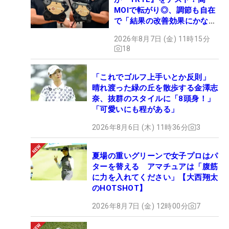
MOIで転がり◎、調節も自在
で「結果の改善効果にかなり
の意外性」
2026年8月7日 (金) 11時15分
18
「これでゴルフ上手いとか反則」
晴れ渡った緑の丘を散歩する金澤志
奈、抜群のスタイルに「8頭身！」
「可愛いにも程がある」
2026年8月6日 (木) 11時36分
3
夏場の重いグリーンで女子プロはパ
ターを替える アマチュアは「腹筋
に力を入れてください」【大西翔太
のHOTSHOT】
2026年8月7日 (金) 12時00分
7