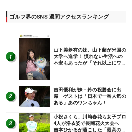
ゴルフ界のSNS 週間アクセスランキング
山下美夢有の妹、山下蘭が米国の
1
大学へ進学！ 慣れない生活への
不安もあったが「それ以上にワク
ワクしています」
吉田優利が妹・鈴の祝勝会に出
2
席 ゲストは「日本で一番人気の
ある」あのワンちゃん！
小祝さくら、川﨑春花ら女子プロ
3
4人が浴衣姿で長岡花火大会へ
吉本ひかるが過ごした「最高の夏