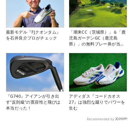
最新モデル『FJクオンタム』
「潮来CC（茨城県）」＆「鹿
を石井良介プロがチェック
児島ガーデンGC（鹿児島
県）」の無料プレー券が当た
る！！
『G740』アイアンが引き出
アディダス『コードカオス
す“反則級”の寛容性と飛びは
27』は強烈な蹴りでパワーを
本当だった！
生む
Recommended by