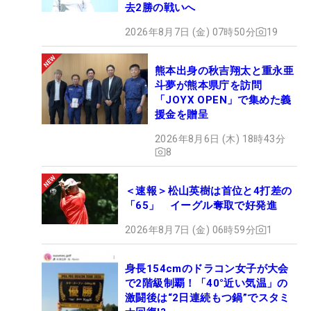
去2勝の戦いへ
2026年8月7日 (金) 07時50分
19
熊本出身の秋吉翔太と重永亜
斗夢が熊本県庁を訪問
「JOYX OPEN」で集めた義
援金を贈呈
2026年8月6日 (木) 18時43分
8
＜速報＞松山英樹は首位と4打差の
「65」 イーグル奪取で好発進
2026年8月7日 (金) 06時59分
1
身長154cmのドラコン女子が大会
で2階級制覇！「40°近い気温」の
激闘後は“2日連続もつ鍋”でスタミ