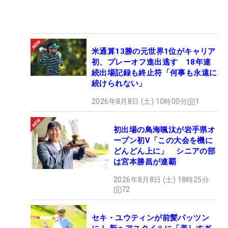
米通算13勝の元世界1位がキャリア
初、プレーオフ進出逃す 18年連
続出場記録も終止符「何事も永遠に
続けられない」
2026年8月8日 (土) 10時00分
1
初出場の鳥海颯汰が岩手県オ
ープン初V「この大会を機に
どんどん上に」 シニアの部
は宮本勝昌が連覇
2026年8月8日 (土) 18時25分
72
セキ・ユウティンが前髪パッツン