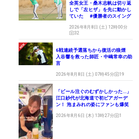
全英女王・桑木志帆は切り返
しで「左ヒザ」を先に動かし
ていた #優勝者のスイング
2026年8月8日 (土) 12時00分
32
6戦連続予選落ちから復活の狼煙
入谷響を救った師匠・中嶋常幸の助
言
2026年8月8日 (土) 07時45分
19
「ビール注ぐのむずかしかった…」
江口紗代が北海道で初ビアガーデ
ン！ 泡まみれの姿にファンも爆笑
2026年8月6日 (木) 13時27分
1