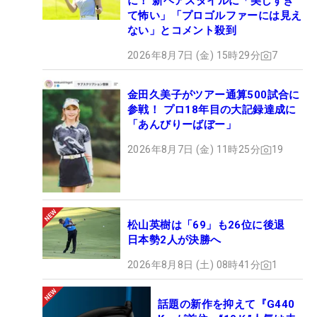
に！ 新ヘアスタイルに「美しすぎ
て怖い」「プロゴルファーには見え
ない」とコメント殺到
2026年8月7日 (金) 15時29分
7
金田久美子がツアー通算500試合に
参戦！ プロ18年目の大記録達成に
「あんびりーばぼー」
2026年8月7日 (金) 11時25分
19
松山英樹は「69」も26位に後退
日本勢2人が決勝へ
2026年8月8日 (土) 08時41分
1
話題の新作を抑えて『G440