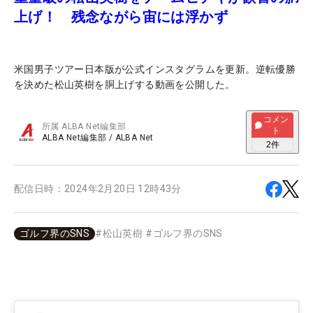
上げ！ 残念ながら宙には浮かず
米国男子ツアー日本版が公式インスタグラムを更新。逆転優勝
を決めた松山英樹を胴上げする動画を公開した。
コメン
所属
ALBA Net編集部
ト
ALBA Net編集部
/
ALBA Net
2
件
配信日時：
2024年2月20日 12時43分
ゴルフ界のSNS
#
松山英樹
#
ゴルフ界のSNS