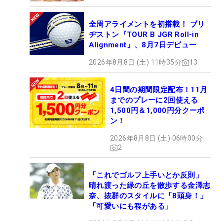
全周アライメントを初搭載！ ブリ
ヂストン『TOUR B JGR Roll-in
Alignment』、8月7日デビュー
2026年8月8日 (土) 11時35分
13
4日間の期間限定配布！11月
までのプレーに2回使える
1,500円＆1,000円分クーポ
ン！
2026年8月8日 (土) 06時00分
2
「これでゴルフ上手いとか反則」
晴れ渡った緑の丘を散歩する金澤志
奈、抜群のスタイルに「8頭身！」
「可愛いにも程がある」