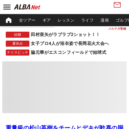
全ツアー
ギア
レッスン
ライフ
漫画
ゴルフ
メルマガ登録
田村亜矢がラブラブ2ショット！！
結婚
女子プロ4人が浴衣姿で長岡花火大会へ
夏休み
脇元華がエスコンフィールドで始球式
ナイスピッチ
重量級の松山英樹をチームヒデキが歓喜の胴