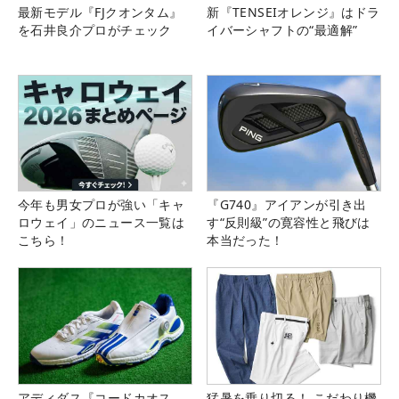
最新モデル『FJクオンタム』
新『TENSEIオレンジ』はドラ
を石井良介プロがチェック
イバーシャフトの“最適解”
今年も男女プロが強い「キャ
『G740』アイアンが引き出
ロウェイ」のニュース一覧は
す“反則級”の寛容性と飛びは
こちら！
本当だった！
アディダス『コードカオス
猛暑を乗り切る！ こだわり機