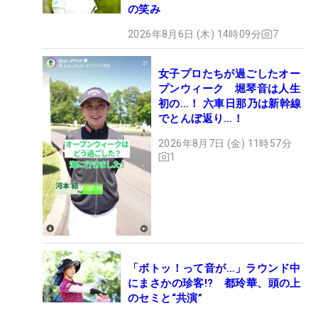
の笑み
2026年8月6日 (木) 14時09分
7
女子プロたちが過ごしたオー
プンウィーク 堀琴音は人生
初の…！ 六車日那乃は新幹線
でとんぼ返り…！
2026年8月7日 (金) 11時57分
1
「ボトッ！って音が…」ラウンド中
にまさかの珍客!? 都玲華、頭の上
のセミと“共演”