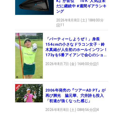
K』が首位 “10Ｋ”人気は未
だに継続中 #週間ギアランキ
ング
2026年8月8日 (土) 18時00分
11
「パーティーしようぜ！」身長
154cmの小さなドラコン女子・鈴
木真緒が人生初のホールインワン！
173yを5番アイアンで会心のショッ
ト
2026年8月7日 (金) 16時00分
1
2006年発売の『ツアーAD PT』が
再び脚光 脇元華、穴井詩も投入
「初速が強くなった感じ」
2026年8月8日 (土) 08時56分
4