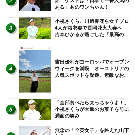
2
席 ゲストは「日本で一番人気の
ある」あのワンちゃん！
小祝さくら、川﨑春花ら女子プロ
3
4人が浴衣姿で長岡花火大会へ
吉本ひかるが過ごした「最高の夏
休み！」
吉田優利がヨーロッパでオープン
4
ウィークを満喫 オーストリアの
人気スポットを歴遊、素敵なお土
産もゲット！
「全部食べたら太っちゃうよ！」
5
小祝さくらが大量のお菓子を前に
満面の笑み
無念の「全英女子」を終えた山下