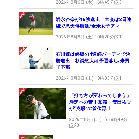
2026年8月6日 (木) 16時45分
3
岩永杏奈が16強進出 大会は3日連
続で悪天候順延/全米女子アマ
2026年8月8日 (土) 10時20分
1
石川遼は終盤の4連続バーディで決
勝進出 杉浦悠太は予選落ち/米男
子下部
2026年8月8日 (土) 10時33分
1
「打ち方が変わってしまう」
洋芝への苦手意識 安田祐香
が“克服”の首位浮上
2026年8月8日 (土) 18時49分
20