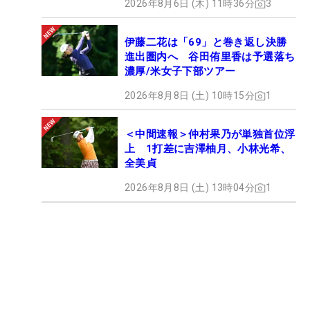
2026年8月6日 (木) 11時36分
3
伊藤二花は「69」と巻き返し決勝
進出圏内へ 谷田侑里香は予選落ち
濃厚/米女子下部ツアー
2026年8月8日 (土) 10時15分
1
＜中間速報＞仲村果乃が単独首位浮
上 1打差に吉澤柚月、小林光希、
全美貞
2026年8月8日 (土) 13時04分
1