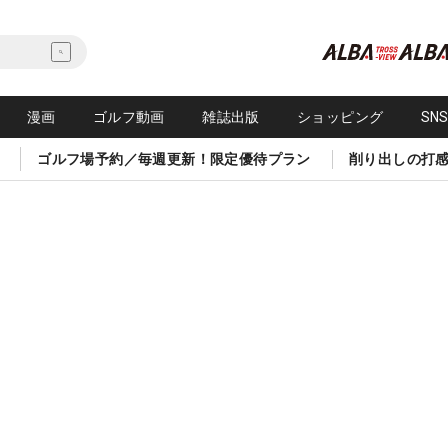
漫画
ゴルフ動画
雑誌出版
ショッピング
SN
ゴルフ場予約／毎週更新！限定優待プラン
削り出しの打