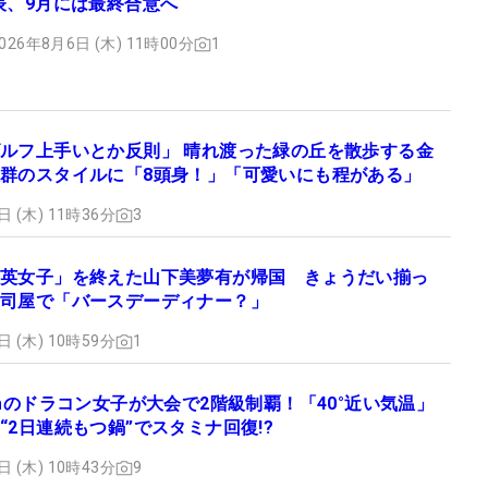
表、9月には最終合意へ
026年8月6日 (木) 11時00分
1
ルフ上手いとか反則」 晴れ渡った緑の丘を散歩する金
群のスタイルに「8頭身！」「可愛いにも程がある」
日 (木) 11時36分
3
英女子」を終えた山下美夢有が帰国 きょうだい揃っ
司屋で「バースデーディナー？」
日 (木) 10時59分
1
cmのドラコン女子が大会で2階級制覇！「40°近い気温」
“2日連続もつ鍋”でスタミナ回復!?
日 (木) 10時43分
9