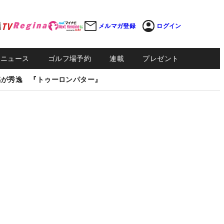
メルマガ登録
ログイン
Sニュース
ゴルフ場予約
連載
プレゼント
感が秀逸 『トゥーロンパター』