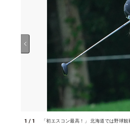
1
/
1
「初エスコン最高！」 北海道では野球