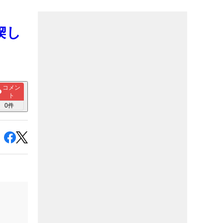
喫し
コメン
ト
0
件