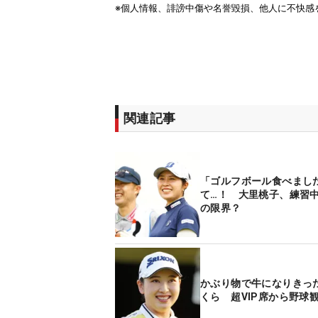
関連記事
「ゴルフボール食べまし
て…！ 大里桃子、練習
の限界？
かぶり物で牛になりきっ
くら 超VIP席から野球