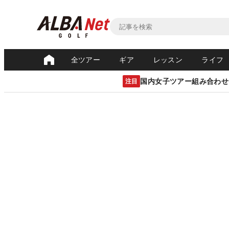
全ツアー
ギア
レッスン
ライフ
国内女子ツアー組み合わせ
注目