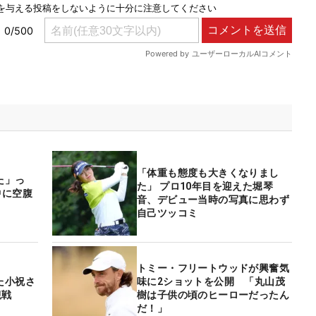
「体重も態度も大きくなりまし
た」っ
た」 プロ10年目を迎えた堀琴
中に空腹
音、デビュー当時の写真に思わず
自己ツッコミ
トミー・フリートウッドが興奮気
た小祝さ
味に2ショットを公開 「丸山茂
観戦
樹は子供の頃のヒーローだったん
だ！」