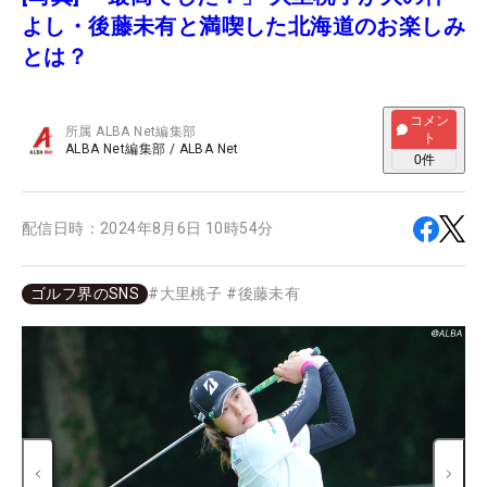
よし・後藤未有と満喫した北海道のお楽しみ
とは？
コメン
所属
ALBA Net編集部
ト
ALBA Net編集部
/
ALBA Net
0
件
配信日時：
2024年8月6日 10時54分
ゴルフ界のSNS
#
大里桃子
#
後藤未有