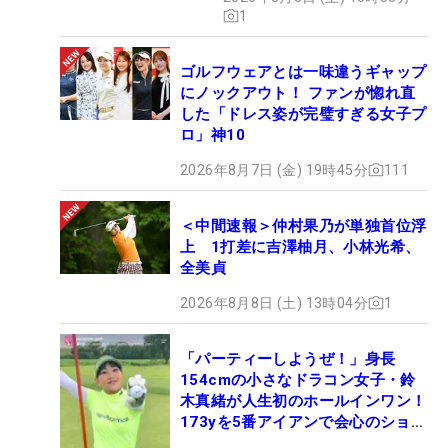
1
ゴルフウェアとは一味違うギャップ
にノックアウト！ ファンが惚れ直
した「ドレス姿が完璧すぎる女子プ
ロ」神10
2026年8月7日 (金) 19時45分
111
＜中間速報＞仲村果乃が単独首位浮
上 1打差に吉澤柚月、小林光希、
全美貞
2026年8月8日 (土) 13時04分
1
「パーティーしようぜ！」身長
154cmの小さなドラコン女子・鈴
木真緒が人生初のホールインワン！
173yを5番アイアンで会心のショッ
ト