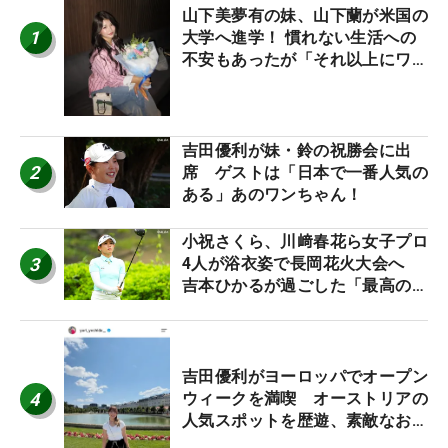
山下美夢有の妹、山下蘭が米国の
1
大学へ進学！ 慣れない生活への
不安もあったが「それ以上にワク
ワクしています」
吉田優利が妹・鈴の祝勝会に出
2
席 ゲストは「日本で一番人気の
ある」あのワンちゃん！
小祝さくら、川﨑春花ら女子プロ
3
4人が浴衣姿で長岡花火大会へ
吉本ひかるが過ごした「最高の夏
休み！」
吉田優利がヨーロッパでオープン
4
ウィークを満喫 オーストリアの
人気スポットを歴遊、素敵なお土
産もゲット！