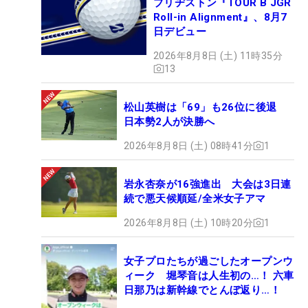
ブリヂストン『TOUR B JGR
Roll-in Alignment』、8月7
日デビュー
2026年8月8日 (土) 11時35分
13
松山英樹は「69」も26位に後退
日本勢2人が決勝へ
2026年8月8日 (土) 08時41分
1
岩永杏奈が16強進出 大会は3日連
続で悪天候順延/全米女子アマ
2026年8月8日 (土) 10時20分
1
女子プロたちが過ごしたオープンウ
ィーク 堀琴音は人生初の…！ 六車
日那乃は新幹線でとんぼ返り…！