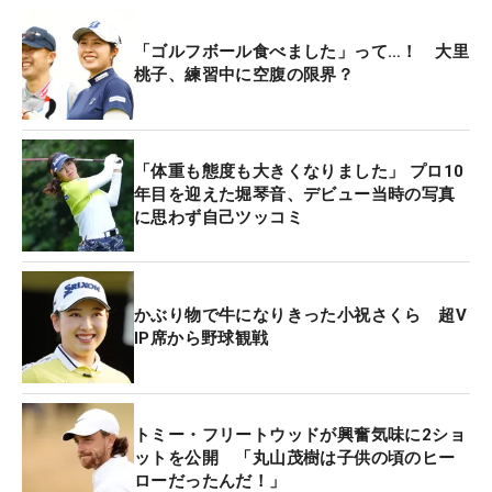
「ゴルフボール食べました」って…！ 大里
桃子、練習中に空腹の限界？
「体重も態度も大きくなりました」 プロ10
年目を迎えた堀琴音、デビュー当時の写真
に思わず自己ツッコミ
かぶり物で牛になりきった小祝さくら 超V
IP席から野球観戦
トミー・フリートウッドが興奮気味に2ショ
ットを公開 「丸山茂樹は子供の頃のヒー
ローだったんだ！」