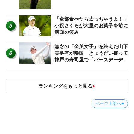
「全部食べたら太っちゃうよ！」
5
小祝さくらが大量のお菓子を前に
満面の笑み
無念の「全英女子」を終えた山下
6
美夢有が帰国 きょうだい揃って
神戸の寿司屋で「バースデーディ
ナー？」
ランキングをもっと見る
ページ上部へ