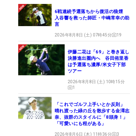
6戦連続予選落ちから復活の狼煙
入谷響を救った師匠・中嶋常幸の助
言
2026年8月8日 (土) 07時45分
19
伊藤二花は「69」と巻き返し
決勝進出圏内へ 谷田侑里香
は予選落ち濃厚/米女子下部
ツアー
2026年8月8日 (土) 10時15分
1
「これでゴルフ上手いとか反則」
晴れ渡った緑の丘を散歩する金澤志
奈、抜群のスタイルに「8頭身！」
「可愛いにも程がある」
2026年8月6日 (木) 11時36分
3