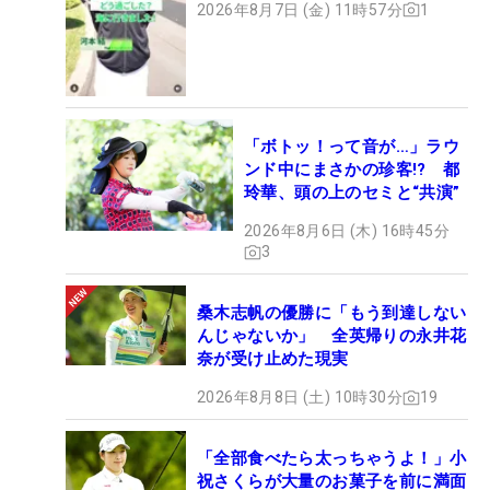
2026年8月7日 (金) 11時57分
1
「ボトッ！って音が…」ラウ
ンド中にまさかの珍客!? 都
玲華、頭の上のセミと“共演”
2026年8月6日 (木) 16時45分
3
桑木志帆の優勝に「もう到達しない
んじゃないか」 全英帰りの永井花
奈が受け止めた現実
2026年8月8日 (土) 10時30分
19
「全部食べたら太っちゃうよ！」小
祝さくらが大量のお菓子を前に満面