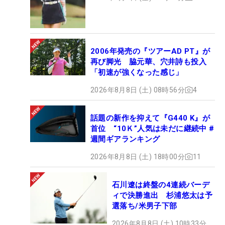
2006年発売の『ツアーAD PT』が
再び脚光 脇元華、穴井詩も投入
「初速が強くなった感じ」
2026年8月8日 (土) 08時56分
4
話題の新作を抑えて『G440 K』が
首位 “10Ｋ”人気は未だに継続中 #
週間ギアランキング
2026年8月8日 (土) 18時00分
11
石川遼は終盤の4連続バーデ
ィで決勝進出 杉浦悠太は予
選落ち/米男子下部
2026年8月8日 (土) 10時33分