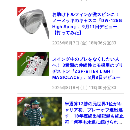
お助けドルフィンが激スピンに！
ノーメッキのキャスコ『DW-125G
High Spin』、9月11日デビュー
【打ってみた】
2026年8月7日 (金) 18時36分
33
スイング中のブレをなくしたい人
へ！ 3種類の伸縮性ヒモ採用のブリ
ヂストン『ZSP-BITER LIGHT
MAGICLACE』、8月8日デビュー
2026年8月8日 (土) 11時30分
30
米通算13勝の元世界1位がキ
ャリア初、プレーオフ進出逃
す 18年連続出場記録も終止
符「何事も永遠に続けられな
い」