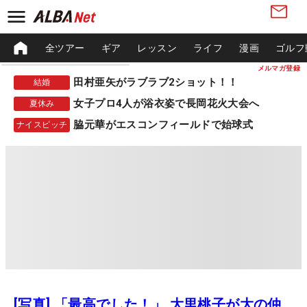
全ツアー
ギア
レッスン
ライフ
漫画
ゴルフ
メルマガ登録
田村亜矢がラブラブ2ショット！！
結婚
女子プロ4人が浴衣姿で長岡花火大会へ
夏休み
脇元華がエスコンフィールドで始球式
ナイスピッチ
[写真] 「最高でした！」 大里桃子が大の仲