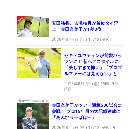
安田祐香、吉澤柚月が首位タイ浮
上 金田久美子が1差3位
2026年8月8日 (土) 16時21分
1
セキ・ユウティンが前髪パッ
ツンに！ 新ヘアスタイルに
「美しすぎて怖い」「プロゴ
ルファーには見えない」とコ
メント殺到
2026年8月7日 (金) 15時29分
7
金田久美子がツアー通算500試合に
参戦！ プロ18年目の大記録達成に
「あんびりーばぼー」
2026年8月7日 (金) 11時25分
19