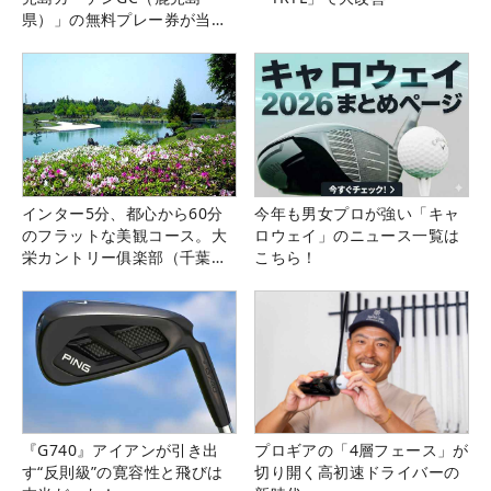
県）」の無料プレー券が当た
る！！
インター5分、都心から60分
今年も男女プロが強い「キャ
のフラットな美観コース。大
ロウェイ」のニュース一覧は
栄カントリー俱楽部（千葉
こちら！
県）
『G740』アイアンが引き出
プロギアの「4層フェース」が
す“反則級”の寛容性と飛びは
切り開く高初速ドライバーの