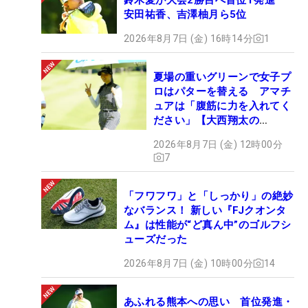
安田祐香、吉澤柚月ら5位
2026年8月7日 (金) 16時14分
1
夏場の重いグリーンで女子プ
ロはパターを替える アマチ
ュアは「腹筋に力を入れてく
ださい」【大西翔太の
HOTSHOT】
2026年8月7日 (金) 12時00分
7
「フワフワ」と「しっかり」の絶妙
なバランス！ 新しい『FJクオンタ
ム』は性能が“ど真ん中”のゴルフシ
ューズだった
2026年8月7日 (金) 10時00分
14
あふれる熊本への思い 首位発進・