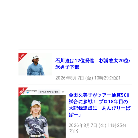
石川遼は12位発進 杉浦悠太20位/
米男子下部
2026年8月7日 (金) 10時29分
1
金田久美子がツアー通算500
試合に参戦！ プロ18年目の
大記録達成に「あんびりーば
ぼー」
2026年8月7日 (金) 11時25分
19