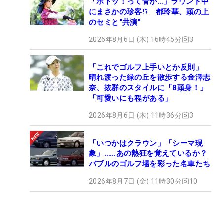
「ボトッ！って音が…」ラウンド中
にまさかの珍客!? 都玲華、頭の上
のセミと“共演”
2026年8月6日 (木) 16時45分
3
「これでゴルフ上手いとか反則」
晴れ渡った緑の丘を散歩する金澤志
奈、抜群のスタイルに「8頭身！」
「可愛いにも程がある」
2026年8月6日 (木) 11時36分
3
「いつかはクラウン」「シーマ現
象」……あの熱狂を覚えているか？
バブルのゴルフ場を彩った名車たち
2026年8月7日 (金) 11時30分
10