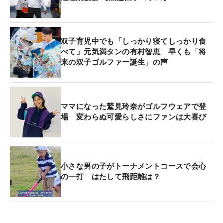
双子育児中でも「しっかり寝てしっかり食
べて」元気満タンの有村智恵 早くも「将
来の双子ゴルファー誕生」の声
ママになった鷲見玲奈がゴルフウェアで登
場 変わらぬ可愛らしさにファンは大喜び
小さな男の子がトーナメントコースで会心
の一打 はたして飛距離は？