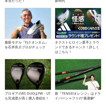
本当だった！
新時代
最新モデル『FJクオンタム』
ネクストヒロイン選手とラウ
を石井良介プロがチェック
ンドできるチャンス！詳しく
はこちら！
プロギアのRS DUOはFW・UT
新『TENSEIオレンジ』はドラ
も完成度が高く購入者続出！
イバーシャフトの“最適解”