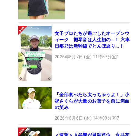
女子プロたちが過ごしたオープンウ
ィーク 堀琴音は人生初の…！ 六車
日那乃は新幹線でとんぼ返り…！
2026年8月7日 (金) 11時57分
1
「全部食べたら太っちゃうよ！」小
祝さくらが大量のお菓子を前に満面
の笑み
2026年8月6日 (木) 14時09分
7
＜速報＞入谷響が単独首位 永井花