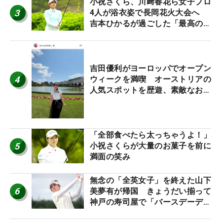
小祝さくら、川﨑春花ら女子プロ
3
4人が浴衣姿で長岡花火大会へ
吉本ひかるが過ごした「最高の夏
休み！」
吉田優利がヨーロッパでオープン
4
ウィークを満喫 オーストリアの
人気スポットを歴遊、素敵なお土
産もゲット！
「全部食べたら太っちゃうよ！」
5
小祝さくらが大量のお菓子を前に
満面の笑み
無念の「全英女子」を終えた山下
6
美夢有が帰国 きょうだい揃って
神戸の寿司屋で「バースデーディ
ナー？」