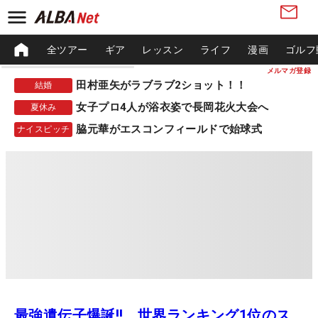
全ツアー
ギア
レッスン
ライフ
漫画
ゴルフ
メルマガ登録
田村亜矢がラブラブ2ショット！！
結婚
女子プロ4人が浴衣姿で長岡花火大会へ
夏休み
脇元華がエスコンフィールドで始球式
ナイスピッチ
最強遺伝子爆誕!! 世界ランキング1位のス