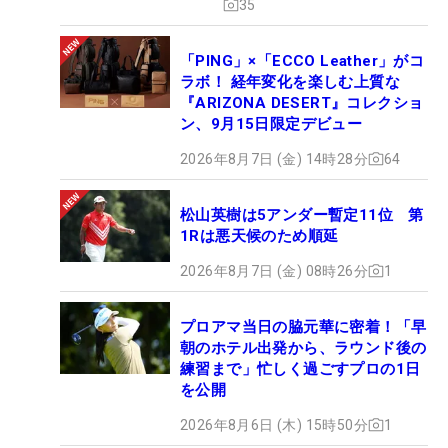
35
「PING」×「ECCO Leather」がコ
ラボ！ 経年変化を楽しむ上質な
『ARIZONA DESERT』コレクショ
ン、9月15日限定デビュー
2026年8月7日 (金) 14時28分
64
松山英樹は5アンダー暫定11位 第
1Rは悪天候のため順延
2026年8月7日 (金) 08時26分
1
プロアマ当日の脇元華に密着！「早
朝のホテル出発から、ラウンド後の
練習まで」忙しく過ごすプロの1日
を公開
2026年8月6日 (木) 15時50分
1