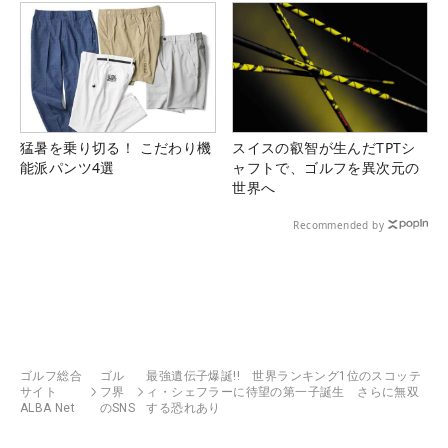
猛暑を乗り切る！ こだわり機
スイスの叡智が生んだTPTシ
能派パンツ4選
ャフトで、ゴルフを異次元の
世界へ
Recommended by
ゴルフ総合
ゴル
最強遺伝子爆誕!! 世界ランキング1位のスコッテ
サイト
フ界
ィ・シェフラーに待望の第一子誕生 さらに無双
ALBA Net
のSNS
する恐れあり