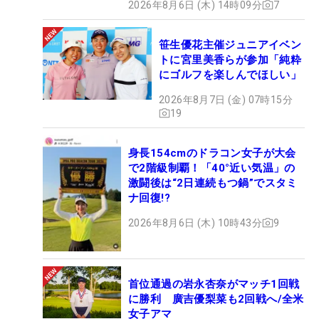
2026年8月6日 (木) 14時09分
7
笹生優花主催ジュニアイベン
トに宮里美香らが参加「純粋
にゴルフを楽しんでほしい」
2026年8月7日 (金) 07時15分
19
身長154cmのドラコン女子が大会
で2階級制覇！「40°近い気温」の
激闘後は“2日連続もつ鍋”でスタミ
ナ回復!?
2026年8月6日 (木) 10時43分
9
首位通過の岩永杏奈がマッチ1回戦
に勝利 廣吉優梨菜も2回戦へ/全米
女子アマ