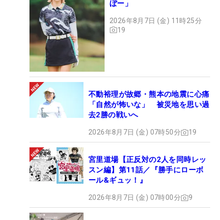
ぼー」
2026年8月7日 (金) 11時25分
19
不動裕理が故郷・熊本の地震に心痛
「自然が怖いな」 被災地を思い過
去2勝の戦いへ
2026年8月7日 (金) 07時50分
19
宮里道場【正反対の2人を同時レッ
スン編】第11話／『勝手にローボ
ール&ギュッ！』
2026年8月7日 (金) 07時00分
9