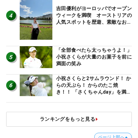
吉田優利がヨーロッパでオープン
4
ウィークを満喫 オーストリアの
人気スポットを歴遊、素敵なお土
産もゲット！
「全部食べたら太っちゃうよ！」
5
小祝さくらが大量のお菓子を前に
満面の笑み
小祝さくらと2サムラウンド！ か
6
らの天ぷら！ からのたこ焼
き！！ 「さくちゃんday」を満喫
した吉本ひかるの福岡遠征最終日
ランキングをもっと見る
ページ上部へ