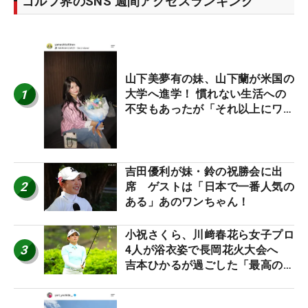
ゴルフ界のSNS 週間アクセスランキング
山下美夢有の妹、山下蘭が米国の
1
大学へ進学！ 慣れない生活への
不安もあったが「それ以上にワク
ワクしています」
吉田優利が妹・鈴の祝勝会に出
2
席 ゲストは「日本で一番人気の
ある」あのワンちゃん！
小祝さくら、川﨑春花ら女子プロ
3
4人が浴衣姿で長岡花火大会へ
吉本ひかるが過ごした「最高の夏
休み！」