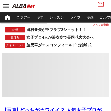
全ツアー
ギア
レッスン
ライフ
漫画
ゴルフ
メルマガ登録
田村亜矢がラブラブ2ショット！！
結婚
女子プロ4人が浴衣姿で長岡花火大会へ
夏休み
脇元華がエスコンフィールドで始球式
ナイスピッチ
[写真] どっちがカワイイ？ 人気女子プロが