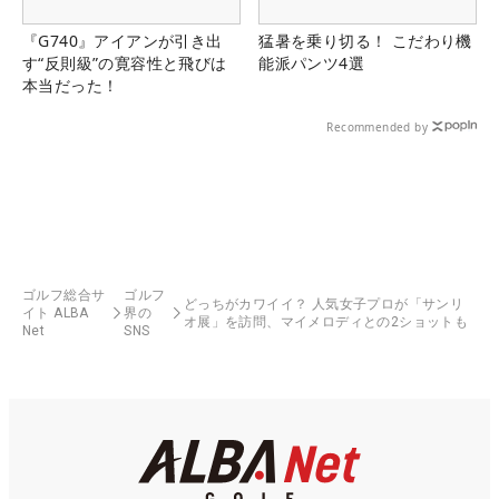
『G740』アイアンが引き出
猛暑を乗り切る！ こだわり機
す“反則級”の寛容性と飛びは
能派パンツ4選
本当だった！
Recommended by
ゴルフ総合サ
ゴルフ
どっちがカワイイ？ 人気女子プロが「サンリ
イト ALBA
界の
オ展」を訪問、マイメロディとの2ショットも
Net
SNS