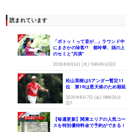
読まれています
「ボトッ！って音が…」ラウンド中
にまさかの珍客!? 都玲華、頭の上
のセミと“共演”
2026年8月6日 (木) 16時45分
3
松山英樹は5アンダー暫定11
位 第1Rは悪天候のため順延
2026年8月7日 (金) 08時26分
1
【毎週更新】関東エリアの人気コー
スを特別優待料金で予約ができる！