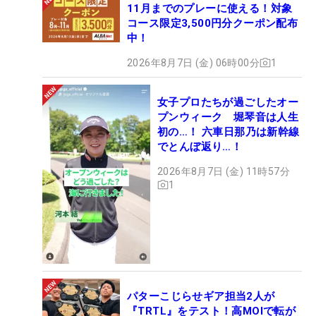
11月までのプレーに使える！対象
コース限定3,500円分クーポン配布
中！
2026年8月7日 (金) 06時00分
1
女子プロたちが過ごしたオー
プンウィーク 堀琴音は人生
初の…！ 六車日那乃は新幹線
でとんぼ返り…！
2026年8月7日 (金) 11時57分
1
パターこじらせギア担当2人が
『TRTL』をテスト！高MOIで転が