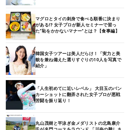
マグロとタイの刺身で食べる順番に決まり
がある⁉ 女子プロが新人セミナーで習っ
た“恥をかかないマナー”とは？【食事編】
韓国女子ツアーは美人だらけ！「実力と美
貌を兼ね備えた選りすぐりの10人を写真で
紹介」
「人生初めてに近いレベル」 大目玉のバン
カーショットに翻弄された女子プロが悪戦
苦闘を振り返り！
丸山茂樹と平泳ぎ金メダリストの北島康介
氏が名門コースをラウンド 「川奈の難しさ