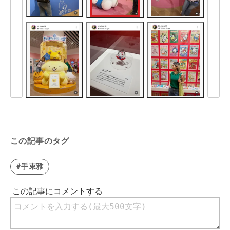
この記事のタグ
#手束雅