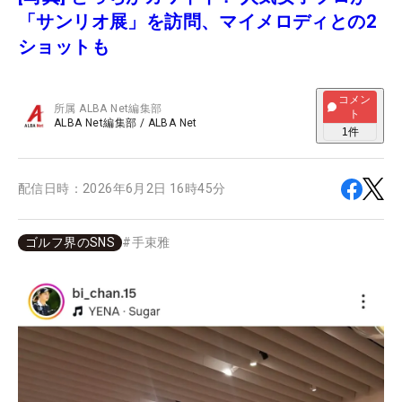
「サンリオ展」を訪問、マイメロディとの2
ショットも
コメン
所属
ALBA Net編集部
ト
ALBA Net編集部
/
ALBA Net
1
件
配信日時：
2026年6月2日 16時45分
ゴルフ界のSNS
#
手束雅