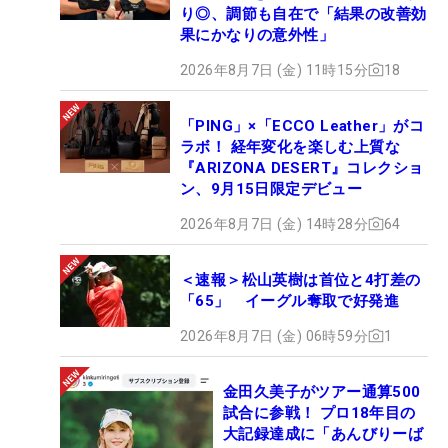
り◎、調節も自在で「結果の改善効
果にかなりの意外性」
2026年8月7日 (金) 11時15分
18
「PING」×「ECCO Leather」がコ
ラボ！ 経年変化を楽しむ上質な
『ARIZONA DESERT』コレクショ
ン、9月15日限定デビュー
2026年8月7日 (金) 14時28分
64
＜速報＞松山英樹は首位と4打差の
「65」 イーグル奪取で好発進
2026年8月7日 (金) 06時59分
1
金田久美子がツアー通算500
試合に参戦！ プロ18年目の
大記録達成に「あんびりーば