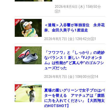
開
2026年8月6日 (木) 15時50分
1
＜速報＞入谷響が単独首位 永井花
奈、金田久美子ら1差追走
2026年8月7日 (金) 12時42分
1
「フワフワ」と「しっかり」の絶妙
なバランス！ 新しい『FJクオンタ
ム』は性能が“ど真ん中”のゴルフシ
ューズだった
2026年8月7日 (金) 10時00分
14
夏場の重いグリーンで女子プロはパ
ターを替える アマチュアは「腹筋
に力を入れてください」【大西翔太
のHOTSHOT】