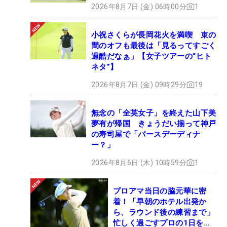
2026年8月7日 (金) 06時00分
1
小祝さくらが長岡花火を満喫 束の
間のオフも最後は「見るってすごく
過酷だなぁ」【女子ツアーの“ヒト
ネタ”】
2026年8月7日 (金) 09時29分
19
無念の「全英女子」を終えた山下美
夢有が帰国 きょうだい揃って神戸
の寿司屋で「バースデーディナ
ー？」
2026年8月6日 (木) 10時59分
1
プロアマ当日の脇元華に密
着！「早朝のホテル出発か
ら、ラウンド後の練習まで」
忙しく過ごすプロの1日を公