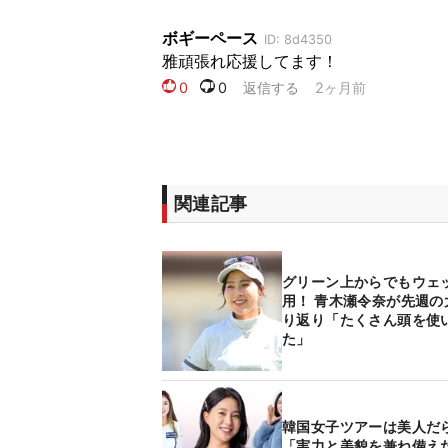
関連記事
グリーン上からでもウェ
用！ 青木瀬令奈が先週の
り返り「たくさん頭を使
た」
韓国女子ツアーは美人だ
「実力と美貌を兼ね備え