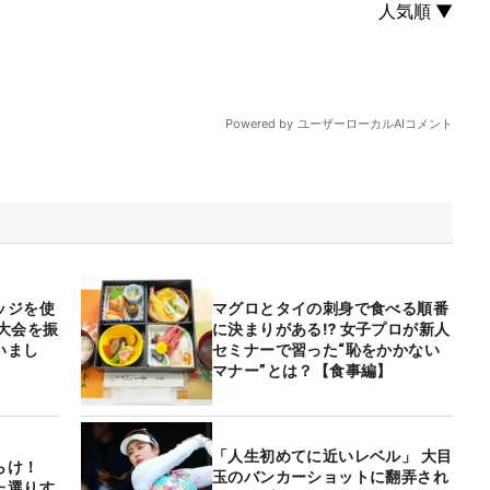
ッジを使
マグロとタイの刺身で食べる順番
大会を振
に決まりがある⁉ 女子プロが新人
いまし
セミナーで習った“恥をかかない
マナー”とは？【食事編】
「人生初めてに近いレベル」 大目
らけ！
玉のバンカーショットに翻弄され
た選りす