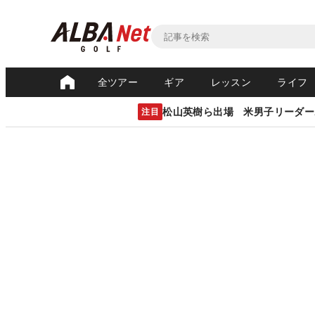
全ツアー
ギア
レッスン
ライフ
松山英樹ら出場 米男子リーダー
注目