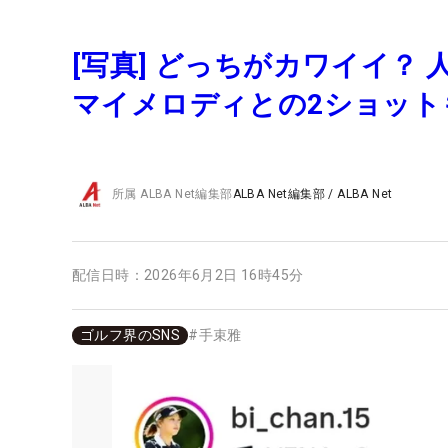
[写真] どっちがカワイイ？
マイメロディとの2ショット
所属
ALBA Net編集部
ALBA Net編集部
/
ALBA Net
配信日時：
2026年6月2日 16時45分
ゴルフ界のSNS
#
手束雅