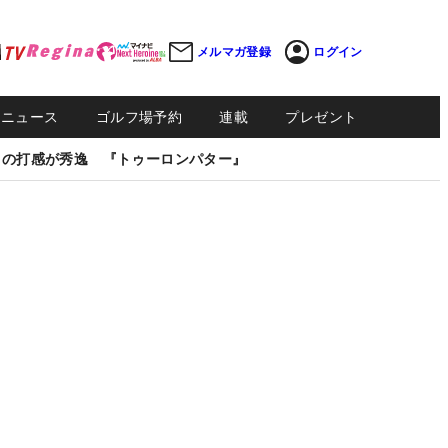
メルマガ登録
ログイン
Sニュース
ゴルフ場予約
連載
プレゼント
しの打感が秀逸 『トゥーロンパター』