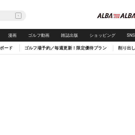
漫画
ゴルフ動画
雑誌出版
ショッピング
SN
ボード
ゴルフ場予約／毎週更新！限定優待プラン
削り出