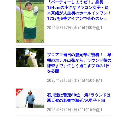
「パーティーしようぜ！」身長
154cmの小さなドラコン女子・鈴
木真緒が人生初のホールインワン！
173yを5番アイアンで会心のショッ
ト
2026年8月7日 (金) 16時00分
1
プロアマ当日の脇元華に密着！「早
朝のホテル出発から、ラウンド後の
練習まで」忙しく過ごすプロの1日
を公開
2026年8月6日 (木) 15時50分
1
石川遼は暫定68位 第3ラウンドは
悪天候の影響で順延/米男子下部
2026年8月9日 (日) 11時15分
1