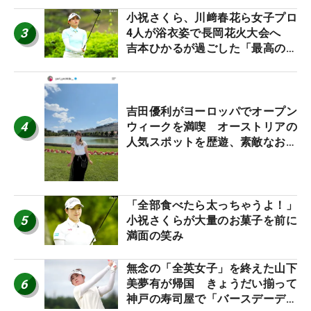
小祝さくら、川﨑春花ら女子プロ
3
4人が浴衣姿で長岡花火大会へ
吉本ひかるが過ごした「最高の夏
休み！」
吉田優利がヨーロッパでオープン
4
ウィークを満喫 オーストリアの
人気スポットを歴遊、素敵なお土
産もゲット！
「全部食べたら太っちゃうよ！」
5
小祝さくらが大量のお菓子を前に
満面の笑み
無念の「全英女子」を終えた山下
6
美夢有が帰国 きょうだい揃って
神戸の寿司屋で「バースデーディ