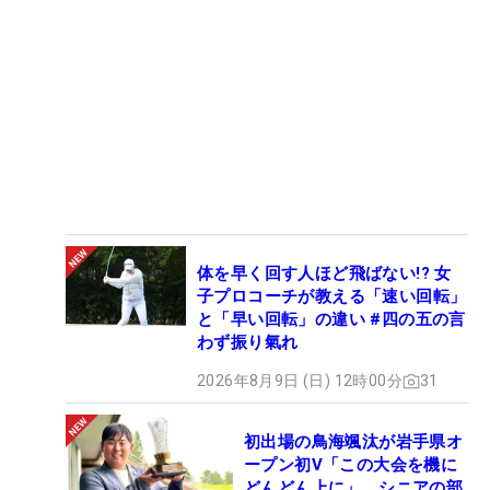
体を早く回す人ほど飛ばない!? 女
子プロコーチが教える「速い回転」
と「早い回転」の違い #四の五の言
わず振り氣れ
2026年8月9日 (日) 12時00分
31
初出場の鳥海颯汰が岩手県オ
ープン初V「この大会を機に
どんどん上に」 シニアの部