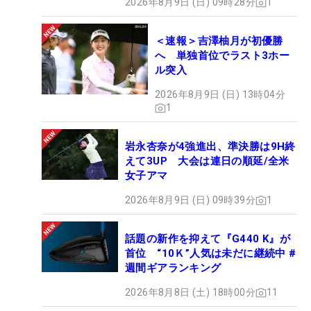
2026年8月9日 (日) 09時28分
1
＜速報＞吉澤柚月が初優勝
へ 単独首位でラスト3ホー
ル突入
2026年8月9日 (日) 13時04分
1
岩永杏奈が4強進出、準決勝は9H終
えて3UP 大会は連日の順延/全米
女子アマ
2026年8月9日 (日) 09時39分
1
話題の新作を抑えて『G440 K』が
首位 “10Ｋ”人気は未だに継続中 #
週間ギアランキング
2026年8月8日 (土) 18時00分
11