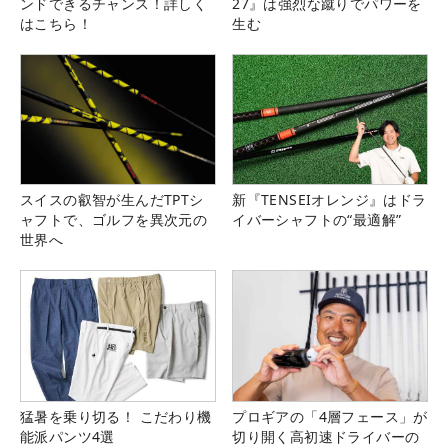
ンドできるチャンス！詳しく
27』は強烈な蹴りでパワーを
はこちら！
生む
スイスの叡智が生んだTPTシ
新『TENSEIオレンジ』はドラ
ャフトで、ゴルフを異次元の
イバーシャフトの“最適解”
世界へ
猛暑を乗り切る！ こだわり機
プロギアの「4層フェース」が
能派パンツ4選
切り開く高初速ドライバーの