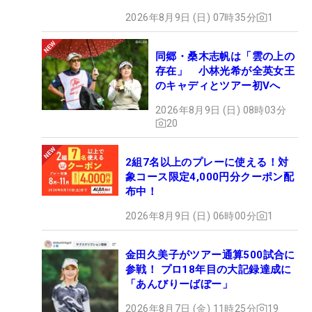
2026年8月9日 (日) 07時35分
1
同郷・桑木志帆は「雲の上の
存在」 小林光希が全英女王
のキャディとツアー初Vへ
2026年8月9日 (日) 08時03分
20
2組7名以上のプレーに使える！対
象コース限定4,000円分クーポン配
布中！
2026年8月9日 (日) 06時00分
1
金田久美子がツアー通算500試合に
参戦！ プロ18年目の大記録達成に
「あんびりーばぼー」
2026年8月7日 (金) 11時25分
19