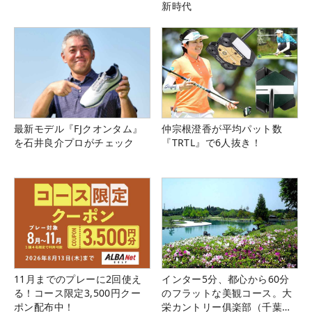
新時代
最新モデル『FJクオンタム』
仲宗根澄香が平均パット数
を石井良介プロがチェック
『TRTL』で6人抜き！
11月までのプレーに2回使え
インター5分、都心から60分
る！コース限定3,500円クー
のフラットな美観コース。大
ポン配布中！
栄カントリー俱楽部（千葉