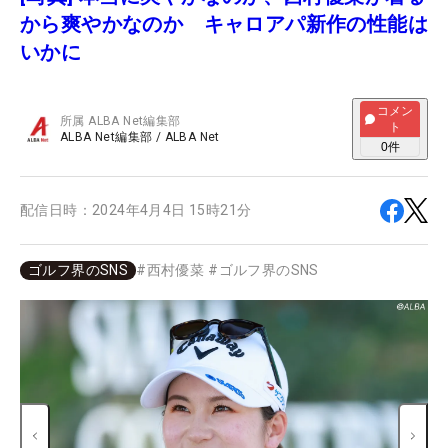
から爽やかなのか キャロアパ新作の性能は
いかに
コメン
所属
ALBA Net編集部
ト
ALBA Net編集部
/
ALBA Net
0
件
配信日時：
2024年4月4日 15時21分
ゴルフ界のSNS
#
西村優菜
#
ゴルフ界のSNS