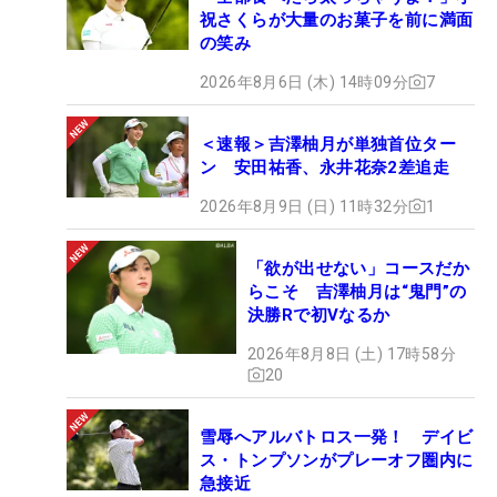
祝さくらが大量のお菓子を前に満面
の笑み
2026年8月6日 (木) 14時09分
7
＜速報＞吉澤柚月が単独首位ター
ン 安田祐香、永井花奈2差追走
2026年8月9日 (日) 11時32分
1
「欲が出せない」コースだか
らこそ 吉澤柚月は“鬼門”の
決勝Rで初Vなるか
2026年8月8日 (土) 17時58分
20
雪辱へアルバトロス一発！ デイビ
ス・トンプソンがプレーオフ圏内に
急接近