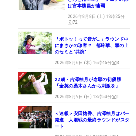
は宮本勝昌が連覇
2026年8月8日 (土) 18時25分
72
「ボトッ！って音が…」ラウンド中
にまさかの珍客!? 都玲華、頭の上
のセミと“共演”
2026年8月6日 (木) 16時45分
3
22歳・吉澤柚月が念願の初優勝
「全英の桑木さんから刺激を」
2026年8月9日 (日) 13時53分
1
＜速報＞安田祐香、吉澤柚月はパー
発進 大混戦の最終ラウンドがスタ
ート