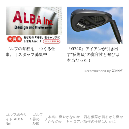
県）
ゴルフの熱狂を、つくる仕
『G740』アイアンが引き出
事。｜スタッフ募集中
す“反則級”の寛容性と飛びは
本当だった！
Recommended by
ゴルフ総合サ
ゴルフ
本当に爽やかなのか、西村優菜が着るから爽や
イト ALBA
界の
かなのか キャロアパ新作の性能はいかに
Net
SNS