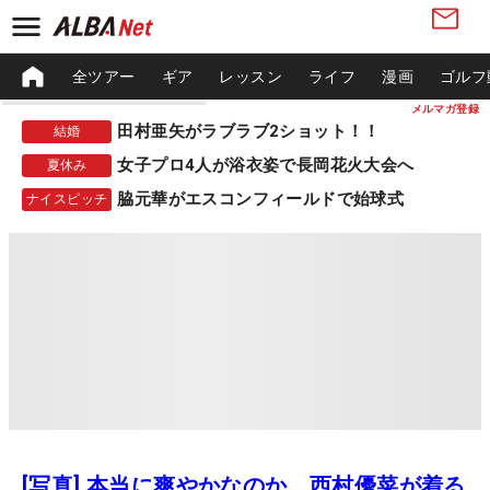
全ツアー
ギア
レッスン
ライフ
漫画
ゴルフ
メルマガ登録
田村亜矢がラブラブ2ショット！！
結婚
女子プロ4人が浴衣姿で長岡花火大会へ
夏休み
脇元華がエスコンフィールドで始球式
ナイスピッチ
[写真] 本当に爽やかなのか、西村優菜が着る