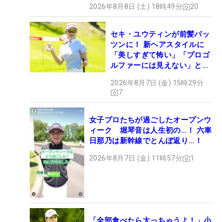
2026年8月8日 (土) 18時49分
20
セキ・ユウティンが前髪パッ
ツンに！ 新ヘアスタイルに
「美しすぎて怖い」「プロゴ
ルファーには見えない」とコ
メント殺到
2026年8月7日 (金) 15時29分
7
女子プロたちが過ごしたオープンウ
ィーク 堀琴音は人生初の…！ 六車
日那乃は新幹線でとんぼ返り…！
2026年8月7日 (金) 11時57分
1
「全部食べたら太っちゃうよ！」小