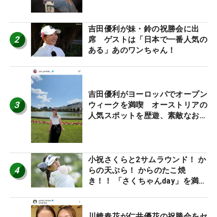
吉田優利が妹・鈴の祝勝会に出
2
席 ゲストは「日本で一番人気の
ある」あのワンちゃん！
吉田優利がヨーロッパでオープン
3
ウィークを満喫 オーストリアの
人気スポットを歴遊、素敵なお土
産もゲット！
小祝さくらと2サムラウンド！ か
4
らの天ぷら！ からのたこ焼
き！！ 「さくちゃんday」を満喫
した吉本ひかるの福岡遠征最終日
川﨑春花が仁井優花の祝勝会をセ