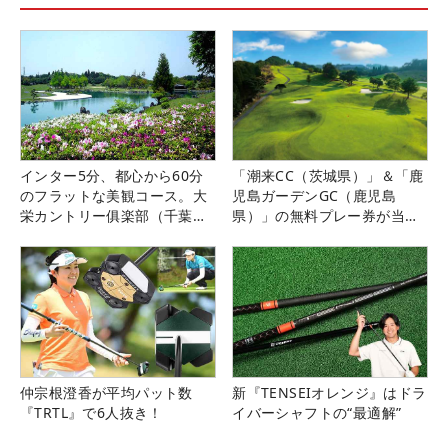
インター5分、都心から60分
「潮来CC（茨城県）」＆「鹿
のフラットな美観コース。大
児島ガーデンGC（鹿児島
栄カントリー俱楽部（千葉
県）」の無料プレー券が当た
県）
る！！
仲宗根澄香が平均パット数
新『TENSEIオレンジ』はドラ
『TRTL』で6人抜き！
イバーシャフトの“最適解”