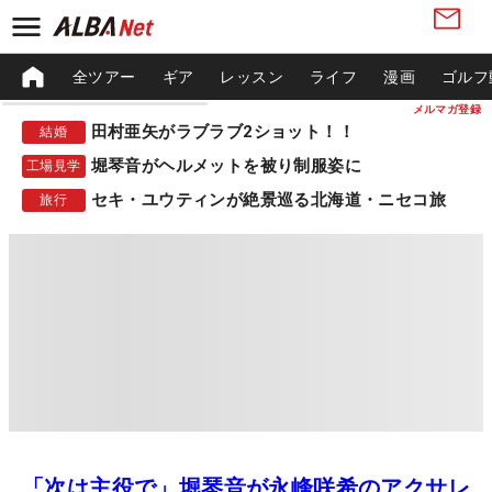
全ツアー
ギア
レッスン
ライフ
漫画
ゴルフ
メルマガ登録
田村亜矢がラブラブ2ショット！！
結婚
堀琴音がヘルメットを被り制服姿に
工場見学
セキ・ユウティンが絶景巡る北海道・ニセコ旅
旅行
「次は主役で」堀琴音が永峰咲希のアクサレ