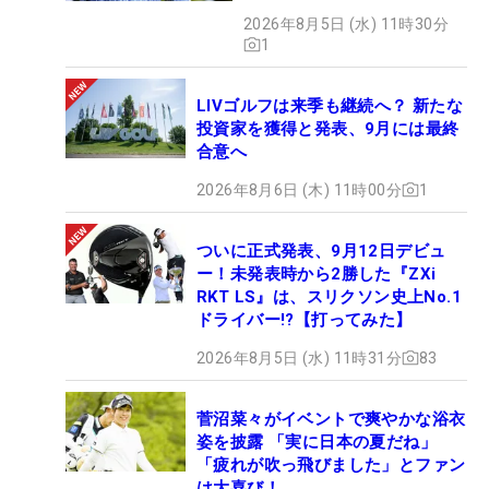
2026年8月5日 (水) 11時30分
1
LIVゴルフは来季も継続へ？ 新たな
投資家を獲得と発表、9月には最終
合意へ
2026年8月6日 (木) 11時00分
1
ついに正式発表、9月12日デビュ
ー！未発表時から2勝した『ZXi
RKT LS』は、スリクソン史上No.1
ドライバー!?【打ってみた】
2026年8月5日 (水) 11時31分
83
菅沼菜々がイベントで爽やかな浴衣
姿を披露 「実に日本の夏だね」
「疲れが吹っ飛びました」とファン
は大喜び！