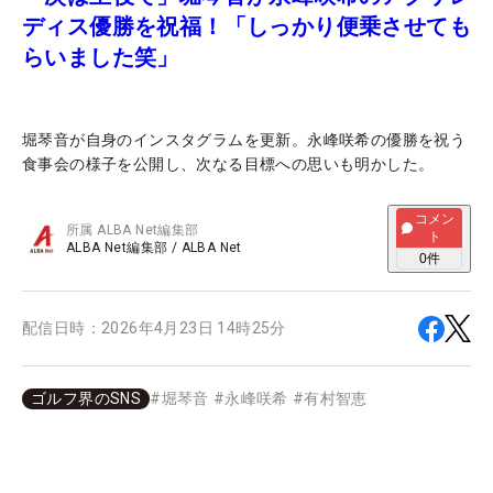
ディス優勝を祝福！「しっかり便乗させても
らいました笑」
堀琴音が自身のインスタグラムを更新。永峰咲希の優勝を祝う
食事会の様子を公開し、次なる目標への思いも明かした。
コメン
所属
ALBA Net編集部
ト
ALBA Net編集部
/
ALBA Net
0
件
配信日時：
2026年4月23日 14時25分
ゴルフ界のSNS
#
堀琴音
#
永峰咲希
#
有村智恵