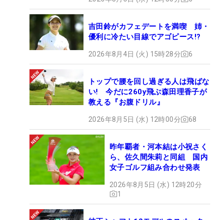
吉田鈴がカフェデートを満喫 姉・
優利に冷たい目線でアゴピース!?
2026年8月4日 (火) 15時28分
6
トップで腰を回し過ぎる人は飛ばな
い! 今だに260y飛ぶ森田理香子が
教える『お腹ドリル』
2026年8月5日 (水) 12時00分
68
昨年覇者・河本結は小祝さく
ら、佐久間朱莉と同組 国内
女子ゴルフ組み合わせ発表
2026年8月5日 (水) 12時20分
1