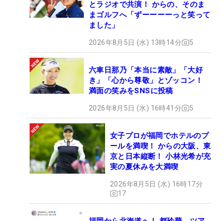
とラジオで共演！ からの、そのま
まゴルフへ「ずーーーーっと笑って
ました」
2026年8月5日 (水) 13時14分
5
六車日那乃「本当に素敵」「大好
き」「心から尊敬」とゾッコン！
満面の笑みをSNSに投稿
2026年8月5日 (水) 16時41分
5
女子プロが福岡でホテルのプ
ールを満喫！ からの大阪、東
京と日本縦断！ 小林光希が充
実の夏休みを大満喫
2026年8月5日 (水) 16時17分
17
福岡から北海道へ！ 都玲華、ツア