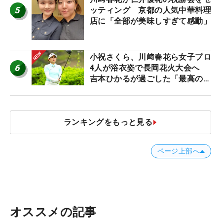
5
ッティング 京都の人気中華料理
店に「全部が美味しすぎて感動」
小祝さくら、川﨑春花ら女子プロ
6
4人が浴衣姿で長岡花火大会へ
吉本ひかるが過ごした「最高の夏
休み！」
ランキングをもっと見る
ページ上部へ
オススメの記事