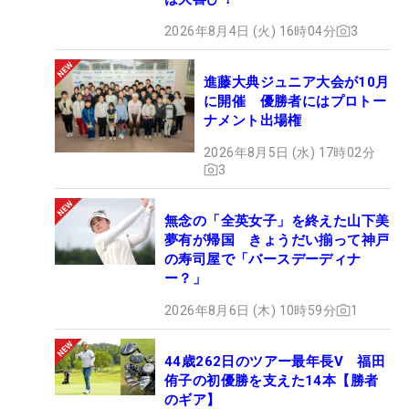
2026年8月4日 (火) 16時04分
3
進藤大典ジュニア大会が10月
に開催 優勝者にはプロトー
ナメント出場権
2026年8月5日 (水) 17時02分
3
無念の「全英女子」を終えた山下美
夢有が帰国 きょうだい揃って神戸
の寿司屋で「バースデーディナ
ー？」
2026年8月6日 (木) 10時59分
1
44歳262日のツアー最年長V 福田
侑子の初優勝を支えた14本【勝者
のギア】