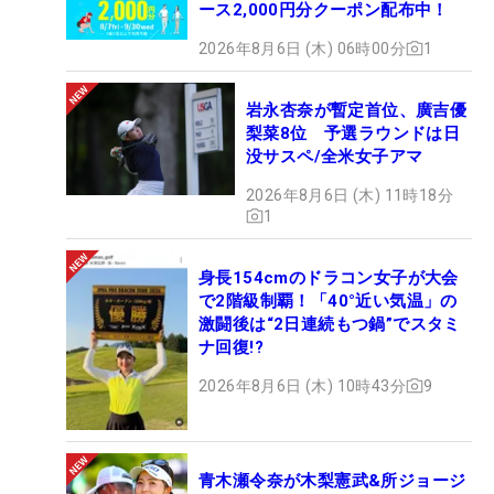
ース2,000円分クーポン配布中！
2026年8月6日 (木) 06時00分
1
岩永杏奈が暫定首位、廣吉優
梨菜8位 予選ラウンドは日
没サスペ/全米女子アマ
2026年8月6日 (木) 11時18分
1
身長154cmのドラコン女子が大会
で2階級制覇！「40°近い気温」の
激闘後は“2日連続もつ鍋”でスタミ
ナ回復!?
2026年8月6日 (木) 10時43分
9
青木瀬令奈が木梨憲武&所ジョージ