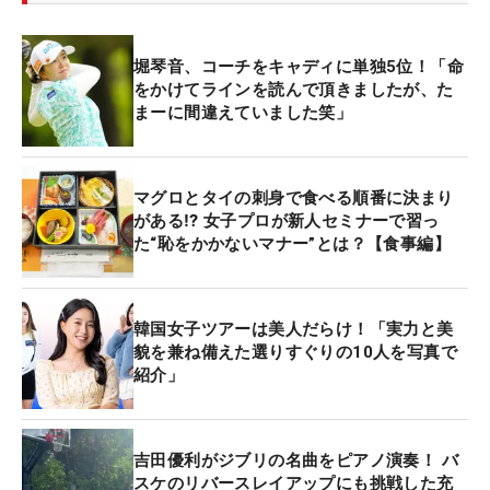
堀琴音、コーチをキャディに単独5位！「命
をかけてラインを読んで頂きましたが、た
まーに間違えていました笑」
マグロとタイの刺身で食べる順番に決まり
がある⁉ 女子プロが新人セミナーで習っ
た“恥をかかないマナー”とは？【食事編】
韓国女子ツアーは美人だらけ！「実力と美
貌を兼ね備えた選りすぐりの10人を写真で
紹介」
吉田優利がジブリの名曲をピアノ演奏！ バ
スケのリバースレイアップにも挑戦した充