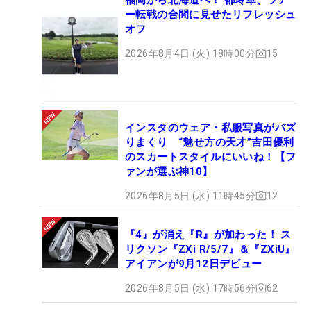
ー転戦の合間に見せたリフレッシュ
オフ
2026年8月4日 (火) 18時00分
15
インスタのウェア・私服写真がバズ
りまくり “魅せ方の天才”吉田優利
のスカートスタイルにいいね！【フ
ァンが選ぶ神10】
2026年8月5日 (水) 11時45分
12
『4』が消え『R』が加わった！ ス
リクソン『ZXi R/5/7』＆『ZXiU』
アイアンが9月12日デビュー
2026年8月5日 (水) 17時56分
62