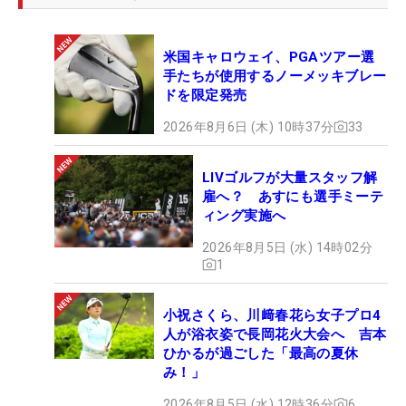
米国キャロウェイ、PGAツアー選
手たちが使用するノーメッキブレー
ドを限定発売
2026年8月6日 (木) 10時37分
33
LIVゴルフが大量スタッフ解
雇へ？ あすにも選手ミーテ
ィング実施へ
2026年8月5日 (水) 14時02分
1
小祝さくら、川﨑春花ら女子プロ4
人が浴衣姿で長岡花火大会へ 吉本
ひかるが過ごした「最高の夏休
み！」
2026年8月5日 (水) 12時36分
6