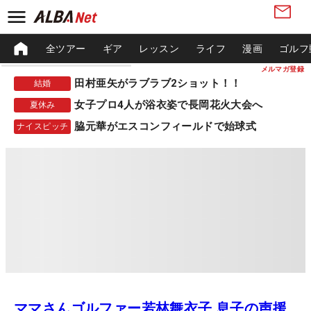
全ツアー
ギア
レッスン
ライフ
漫画
ゴルフ
メルマガ登録
田村亜矢がラブラブ2ショット！！
結婚
女子プロ4人が浴衣姿で長岡花火大会へ
夏休み
脇元華がエスコンフィールドで始球式
ナイスピッチ
ママさんゴルファー若林舞衣子 息子の声援