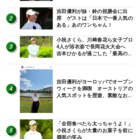
吉田優利が妹・鈴の祝勝会に出
2
席 ゲストは「日本で一番人気の
ある」あのワンちゃん！
小祝さくら、川﨑春花ら女子プロ
3
4人が浴衣姿で長岡花火大会へ
吉本ひかるが過ごした「最高の夏
休み！」
吉田優利がヨーロッパでオープン
4
ウィークを満喫 オーストリアの
人気スポットを歴遊、素敵なお土
産もゲット！
「全部食べたら太っちゃうよ！」
5
小祝さくらが大量のお菓子を前に
満面の笑み