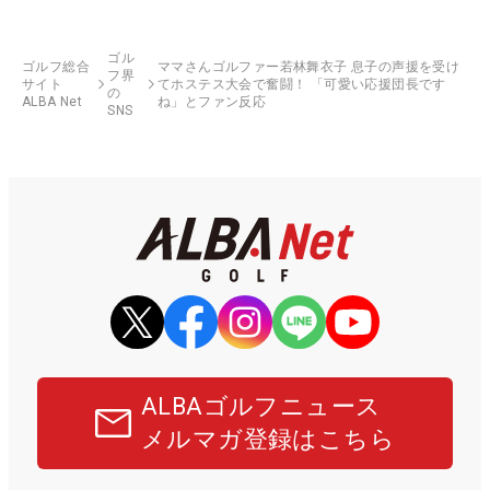
ゴル
ゴルフ総合
ママさんゴルファー若林舞衣子 息子の声援を受け
フ界
サイト
てホステス大会で奮闘！ 「可愛い応援団長です
の
ALBA Net
ね」とファン反応
SNS
ALBAゴルフニュース
メルマガ登録はこちら