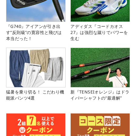
『G740』アイアンが引き出
アディダス『コードカオス
す“反則級”の寛容性と飛びは
27』は強烈な蹴りでパワーを
本当だった！
生む
猛暑を乗り切る！ こだわり機
新『TENSEIオレンジ』はドラ
能派パンツ4選
イバーシャフトの“最適解”