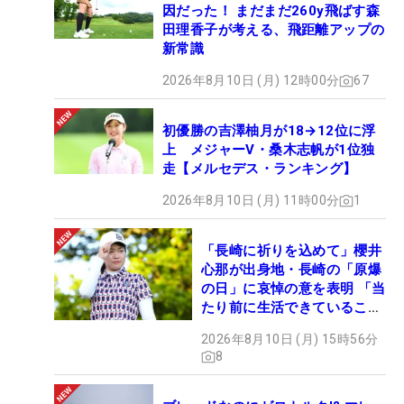
因だった！ まだまだ260y飛ばす森
田理香子が考える、飛距離アップの
新常識
2026年8月10日 (月) 12時00分
67
初優勝の吉澤柚月が18→12位に浮
上 メジャーV・桑木志帆が1位独
走【メルセデス・ランキング】
2026年8月10日 (月) 11時00分
1
「長崎に祈りを込めて」櫻井
心那が出身地・長崎の「原爆
の日」に哀悼の意を表明 「当
たり前に生活できていること
に感謝」
2026年8月10日 (月) 15時56分
8