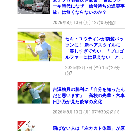
女子プロも相次ぎ被害！ 自動ブレ
ーキ時代になぜ「信号待ちの追突事
故」は無くならないのか？
2026年8月10日 (月) 12時00分
1
セキ・ユウティンが前髪パッ
ツンに！ 新ヘアスタイルに
「美しすぎて怖い」「プロゴ
ルファーには見えない」とコ
メント殺到
2026年8月7日 (金) 15時29分
7
吉澤柚月の勝利に「自分を知ったん
だと思います」 高校の先輩・六車
日那乃が見た後輩の変化
2026年8月10日 (月) 07時30分
18
飛ばない人は「左カカト体重」が原