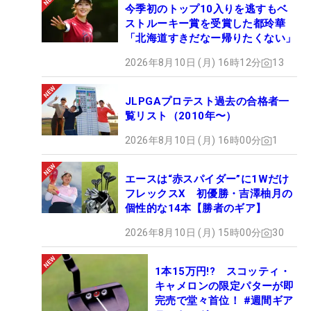
今季初のトップ10入りを逃すもベ
ストルーキー賞を受賞した都玲華
「北海道すきだなー帰りたくない」
2026年8月10日 (月) 16時12分
13
JLPGAプロテスト過去の合格者一
覧リスト（2010年〜）
2026年8月10日 (月) 16時00分
1
エースは“赤スパイダー”に1Wだけ
フレックスX 初優勝・吉澤柚月の
個性的な14本【勝者のギア】
2026年8月10日 (月) 15時00分
30
1本15万円!? スコッティ・
キャメロンの限定パターが即
完売で堂々首位！ #週間ギア