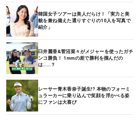
韓国女子ツアーは美人だらけ！「実力と美
貌を兼ね備えた選りすぐりの10人を写真で
紹介」
臼井麗香&菅沼菜々がメジャーを使ったガチ
ンコ勝負！ 1mmの差で勝利を掴んだの
は……？
レーサー青木香奈子誕生!? 本物のフォーミ
ュラーカーに乗り込んで笑顔を浮かべる姿
にファンは大喜び