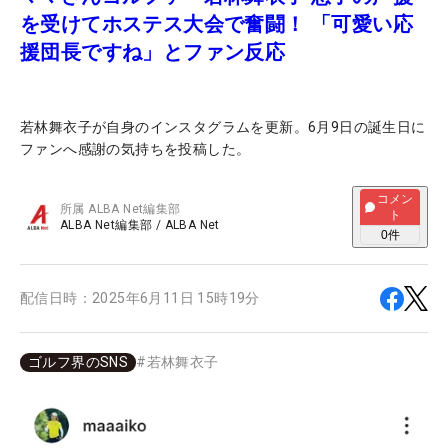
を受けてホステス大会で奮闘！ 「可愛い応
援団長ですね」とファン反応
若林舞衣子が自身のインスタグラムを更新。6月9日の誕生日に
ファンへ感謝の気持ちを投稿した。
コメン
所属
ALBA Net編集部
ト
ALBA Net編集部
/
ALBA Net
0
件
配信日時：
2025年6月11日 15時19分
ゴルフ界のSNS
#
若林舞衣子