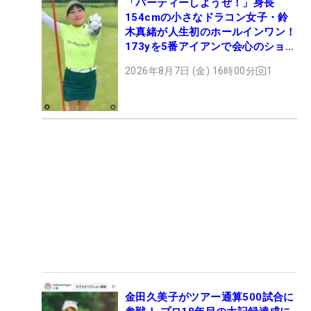
「パーティーしようぜ！」身長
154cmの小さなドラコン女子・鈴
木真緒が人生初のホールインワン！
173yを5番アイアンで会心のショッ
ト
2026年8月7日 (金) 16時00分
1
金田久美子がツアー通算500試合に