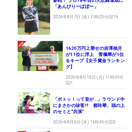
参戦！ プロ18年目の大記録達成に
「あんびりーばぼー」
2026年8月7日 (金) 11時25分
19
1620万円上乗せの吉澤柚月
が11位に浮上 菅楓華が1位
をキープ【女子賞金ランキン
グ】
2026年8月10日 (月) 11時30分
1
「ボトッ！って音が…」ラウンド中
にまさかの珍客!? 都玲華、頭の上
のセミと“共演”
2026年8月6日 (木) 16時45分
3