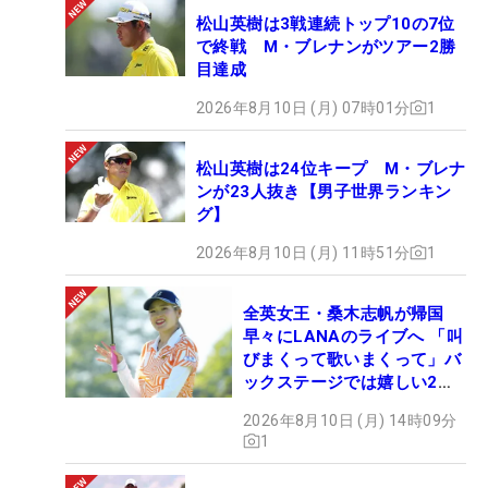
松山英樹は3戦連続トップ10の7位
で終戦 M・ブレナンがツアー2勝
目達成
2026年8月10日 (月) 07時01分
1
松山英樹は24位キープ M・ブレナ
ンが23人抜き【男子世界ランキン
グ】
2026年8月10日 (月) 11時51分
1
全英女王・桑木志帆が帰国
早々にLANAのライブへ 「叫
びまくって歌いまくって」バ
ックステージでは嬉しい2シ
ョットも！
2026年8月10日 (月) 14時09分
1