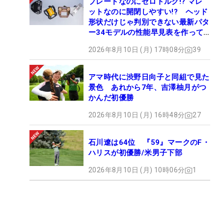
ブレードなのにゼロトルク!? マレ
ットなのに開閉しやすい!? ヘッド
形状だけじゃ判別できない最新パタ
ー34モデルの性能早見表を作って
みた #ギアカタログ2026
2026年8月10日 (月) 17時08分
39
アマ時代に渋野日向子と同組で見た
景色 あれから7年、吉澤柚月がつ
かんだ初優勝
2026年8月10日 (月) 16時48分
27
石川遼は64位 『59』マークのF・
ハリスが初優勝/米男子下部
2026年8月10日 (月) 10時06分
1