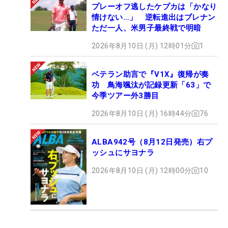
プレーオフ逃したケプカは「かなり
情けない…」 逆転進出はブレナン
ただ一人、米男子最終戦で明暗
2026年8月10日 (月) 12時01分
1
ベテラン助言で『V1X』復帰が奏
功 鳥海颯汰が記録更新「63」で
今季ツアー外3勝目
2026年8月10日 (月) 16時44分
76
ALBA942号（8月12日発売）右プ
ッシュにサヨナラ
2026年8月10日 (月) 12時00分
10