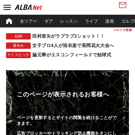
全ツアー
ギア
レッスン
ライフ
漫画
ゴルフ
メルマガ登録
田村亜矢がラブラブ2ショット！！
結婚
女子プロ4人が浴衣姿で長岡花火大会へ
夏休み
脇元華がエスコンフィールドで始球式
ナイスピッチ
このページが表示されるお客様へ
ページを更新するとサイトの閲覧を続けることがで
きます。
広告ブロッカーやトラッキング防止機能をオンにし