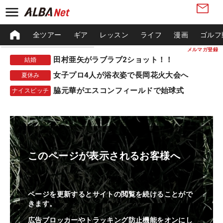
全ツアー
ギア
レッスン
ライフ
漫画
ゴルフ
メルマガ登録
田村亜矢がラブラブ2ショット！！
結婚
女子プロ4人が浴衣姿で長岡花火大会へ
夏休み
脇元華がエスコンフィールドで始球式
ナイスピッチ
このページが表示されるお客様へ
ページを更新するとサイトの閲覧を続けることがで
きます。
広告ブロッカーやトラッキング防止機能をオンにし