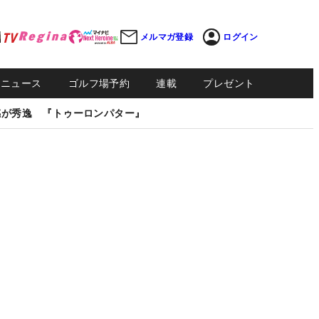
メルマガ登録
ログイン
Sニュース
ゴルフ場予約
連載
プレゼント
感が秀逸 『トゥーロンパター』