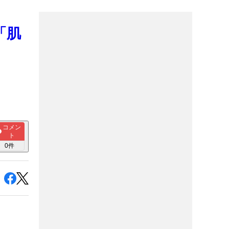
「肌
コメン
ト
0
件