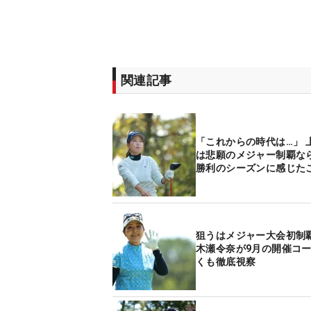
関連記事
「これからの時代は…」 
は悲願のメジャー制覇な
勝利のシーズンに感じ
狙うはメジャー大会初制覇
木瀬令奈が9月の開催コ
くも徹底視察