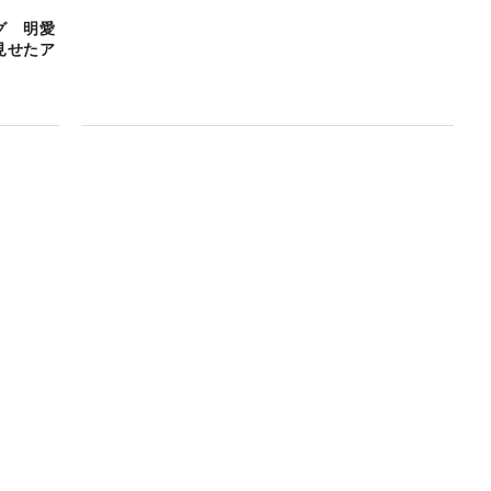
グ 明愛
見せたア