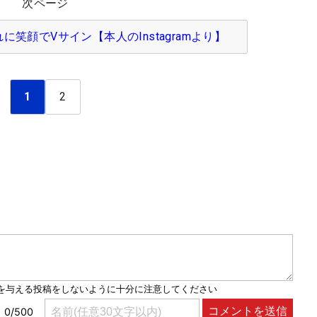
次ページ
笑顔でVサイン【本人のInstagramより】
1
2