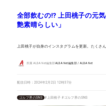
全部飲むの!? 上田桃子の
艶素晴らしい」
上田桃子が自身のインスタグラムを更新。たくさ
所属
ALBA Net編集部
ALBA Net編集部
/
ALBA Net
配信日時：
2024年2月2日 12時37分
ゴルフ界のSNS
#
上田桃子
#
ゴルフ界のSNS