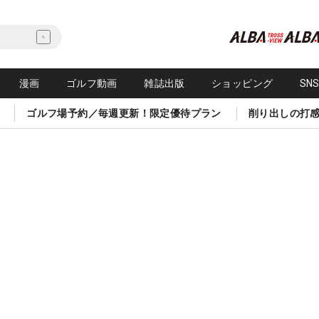
漫画
ゴルフ動画
雑誌出版
ショッピング
SN
ゴルフ場予約／毎週更新！限定優待プラン
削り出しの打