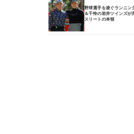
野球選手を凌ぐランニン
＆千怜の岩井ツインズが
スリートの本領