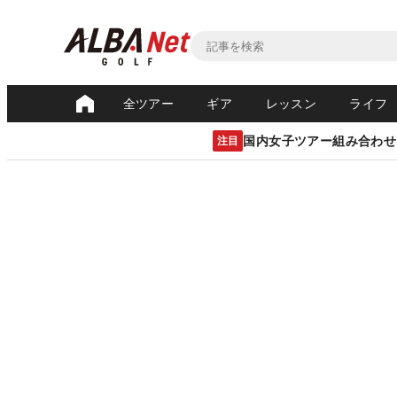
全ツアー
ギア
レッスン
ライフ
国内女子ツアー組み合わせ
注目