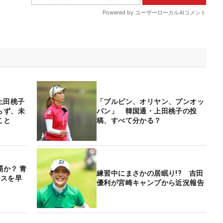
上田桃子
「ブルピン、オリヤン、プンオッ
らず、未
パン」 韓国通・上田桃子の投
たこと
稿、すべて分かる？
か？ 青
練習中にまさかの居眠り!? 吉田
ースを早
優利が宮崎キャンプから近況報告