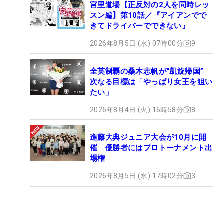
宮里道場【正反対の2人を同時レッ
スン編】第10話／『アイアンでで
きてドライバーでできない』
2026年8月5日 (水) 07時00分
9
全英制覇の桑木志帆が“凱旋帰国”
次なる目標は「やっぱり女王を狙い
たい」
2026年8月4日 (火) 16時58分
8
進藤大典ジュニア大会が10月に開
催 優勝者にはプロトーナメント出
場権
2026年8月5日 (水) 17時02分
3