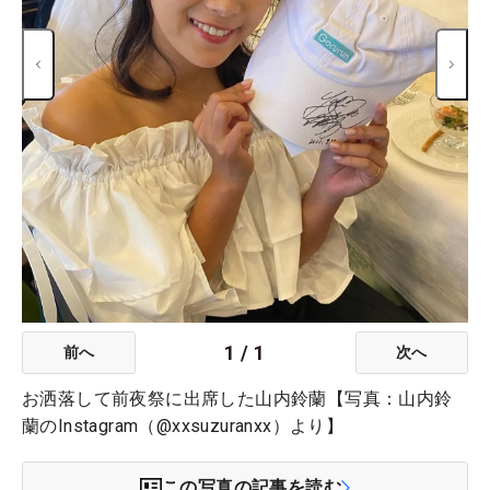
1
/
1
前へ
次へ
お洒落して前夜祭に出席した山内鈴蘭【写真：山内鈴
蘭のInstagram（@xxsuzuranxx）より】
この写真の記事を読む