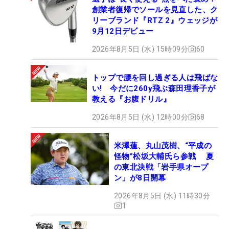
創業者復帰でソールを見直した、ク
リーブランド『RTZ 2』ウェッジが
9月12日デビュー
2026年8月5日 (水) 15時09分
60
トップで腰を回し過ぎる人は飛ばな
い! 今だに260y飛ぶ森田理香子が
教える『お腹ドリル』
2026年8月5日 (水) 12時00分
68
米澤蓮、丸山茂樹、“平成の
怪物”松坂大輔氏ら参戦 夏
の東北決戦「岩手県オープ
ン」が8日開幕
2026年8月5日 (水) 11時30分
1