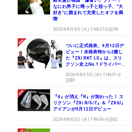
鈴木愛が韓国「爆食い」ツアー！
なにわ男子に甥っ子と姪っ子、“大
好き”に囲まれて充実したオフを満
喫
2026年8月4日 (火) 11時27分
18
ついに正式発表、9月12日デ
ビュー！未発表時から2勝し
た『ZXi RKT LS』は、スリ
クソン史上No.1ドライバー!?
【打ってみた】
2026年8月5日 (水) 11時31分
83
『4』が消え『R』が加わった！ ス
リクソン『ZXi R/5/7』＆『ZXiU』
アイアンが9月12日デビュー
2026年8月5日 (水) 17時56分
62