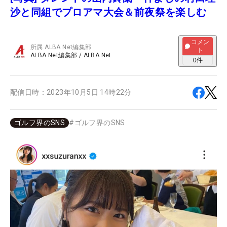
沙と同組でプロアマ大会＆前夜祭を楽しむ
コメン
所属
ALBA Net編集部
ト
ALBA Net編集部
/
ALBA Net
0
件
配信日時：
2023年10月5日 14時22分
ゴルフ界のSNS
#
ゴルフ界のSNS