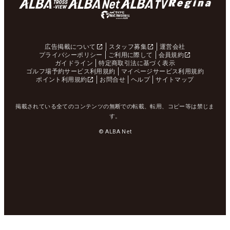
広告掲載について
スタッフ募集
運営会社
プライバシーポリシー
ご利用に際して
会員規約
ガイドライン
特定商取引法に基づく表示
ゴルフ場予約サービス利用規約
マイページサービス利用規約
ポイント利用規約
お問合せ
ヘルプ
サイトマップ
掲載されている全てのコンテンツの無断での転載、転用、コピー等は禁じま
す。
© ALBA Net