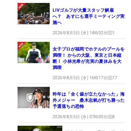
LIVゴルフが大量スタッフ解雇
へ？ あすにも選手ミーティング実
施へ
2026年8月5日 (水) 14時02分
1
女子プロが福岡でホテルのプールを
満喫！ からの大阪、東京と日本縦
断！ 小林光希が充実の夏休みを大
満喫
2026年8月5日 (水) 16時17分
17
昨年は「全く歯が立たなかった」海
外メジャー 桑木志帆が打ち勝った
予選落ちの恐怖
2026年8月5日 (水) 07時00分
8