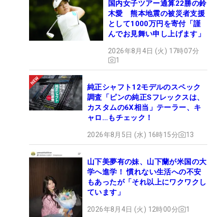
国内女子ツアー通算22勝の鈴
木愛 熊本地震の被災者支援
として1000万円を寄付「謹
んでお見舞い申し上げます」
2026年8月4日 (火) 17時07分
1
純正シャフト12モデルのスペック
調査「ピンの純正Sフレックスは、
カスタムの6X相当」テーラー、キ
ャロ…もチェック！
2026年8月5日 (水) 16時15分
13
山下美夢有の妹、山下蘭が米国の大
学へ進学！ 慣れない生活への不安
もあったが「それ以上にワクワクし
ています」
2026年8月4日 (火) 12時00分
1