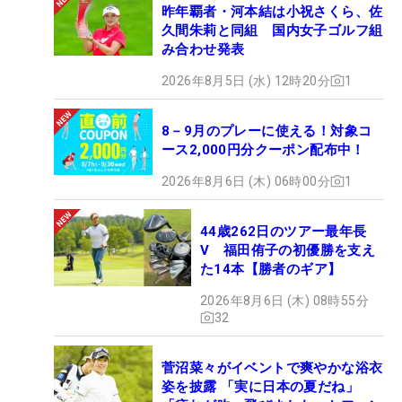
昨年覇者・河本結は小祝さくら、佐
久間朱莉と同組 国内女子ゴルフ組
み合わせ発表
2026年8月5日 (水) 12時20分
1
8－9月のプレーに使える！対象コ
ース2,000円分クーポン配布中！
2026年8月6日 (木) 06時00分
1
44歳262日のツアー最年長
V 福田侑子の初優勝を支え
た14本【勝者のギア】
2026年8月6日 (木) 08時55分
32
菅沼菜々がイベントで爽やかな浴衣
姿を披露 「実に日本の夏だね」