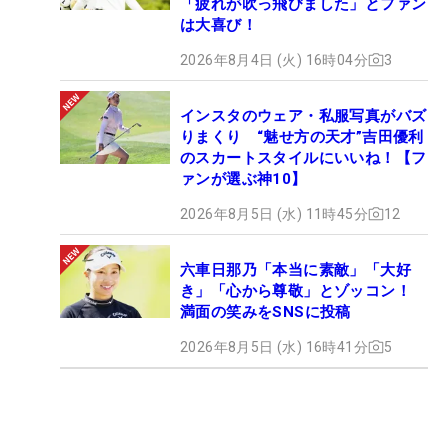
「疲れが吹っ飛びました」とファン
は大喜び！
2026年8月4日 (火) 16時04分
3
インスタのウェア・私服写真がバズ
りまくり “魅せ方の天才”吉田優利
のスカートスタイルにいいね！【フ
ァンが選ぶ神10】
2026年8月5日 (水) 11時45分
12
六車日那乃「本当に素敵」「大好
き」「心から尊敬」とゾッコン！
満面の笑みをSNSに投稿
2026年8月5日 (水) 16時41分
5