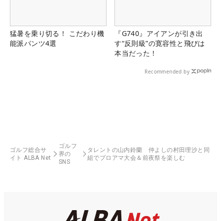
猛暑を乗り切る！ こだわり機
『G740』アイアンが引き出
能派パンツ4選
す“反則級”の寛容性と飛びは
本当だった！
Recommended by
ゴルフ
ゴルフ総合サ
タレントの山内鈴蘭 仲よしの村田理沙と同
界の
イト ALBA Net
組でプロアマ大会＆前夜祭を楽しむ
SNS