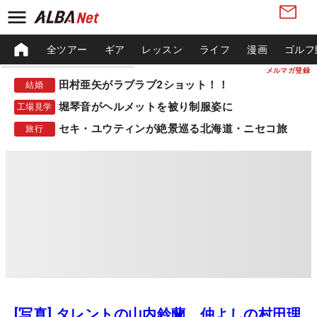
全ツアー
ギア
レッスン
ライフ
漫画
ゴルフ
メルマガ登録
田村亜矢がラブラブ2ショット！！
結婚
堀琴音がヘルメットを被り制服姿に
工場見学
セキ・ユウティンが絶景巡る北海道・ニセコ旅
旅行
[写真] タレントの山内鈴蘭 仲よしの村田理