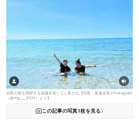
糸島の海を満喫する後藤未有と三ヶ島かな【写真：後藤未有のInstagram
（@mg____0929）より】
この記事の写真
1
枚を見る