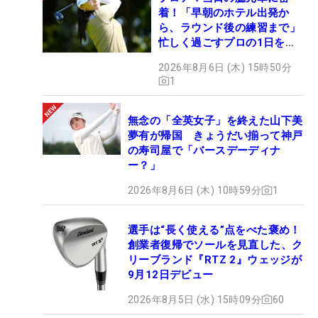
着！「早朝のホテル出発か
ら、ラウンド後の練習まで」
忙しく過ごすプロの1日を公
開
2026年8月6日 (木) 15時50分
1
無念の「全英女子」を終えた山下美
夢有が帰国 きょうだい揃って神戸
の寿司屋で「バースデーディナ
ー？」
2026年8月6日 (木) 10時59分
1
選手は“長く使える”点をべた褒め！
創業者復帰でソールを見直した、ク
リーブランド『RTZ 2』ウェッジが
9月12日デビュー
2026年8月5日 (水) 15時09分
60