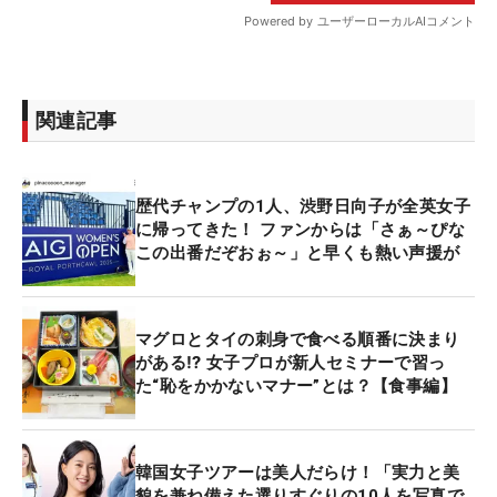
関連記事
歴代チャンプの1人、渋野日向子が全英女子
に帰ってきた！ ファンからは「さぁ～ぴな
この出番だぞおぉ～」と早くも熱い声援が
マグロとタイの刺身で食べる順番に決まり
がある⁉ 女子プロが新人セミナーで習っ
た“恥をかかないマナー”とは？【食事編】
韓国女子ツアーは美人だらけ！「実力と美
貌を兼ね備えた選りすぐりの10人を写真で