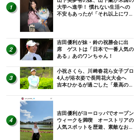
山下美夢有の妹、山下蘭が米国の
1
大学へ進学！ 慣れない生活への
不安もあったが「それ以上にワク
ワクしています」
吉田優利が妹・鈴の祝勝会に出
2
席 ゲストは「日本で一番人気の
ある」あのワンちゃん！
小祝さくら、川﨑春花ら女子プロ
3
4人が浴衣姿で長岡花火大会へ
吉本ひかるが過ごした「最高の夏
休み！」
吉田優利がヨーロッパでオープン
4
ウィークを満喫 オーストリアの
人気スポットを歴遊、素敵なお土
産もゲット！