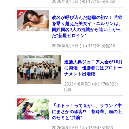
2026年8月5日 (水) 17時56分
62
改名が呼び込んだ悲願の初V！ 苦節
を乗り越えた美女イ・ユルリンは、
同姓同名7人の混戦から這い上がっ
た“新星ヒロイン”
2026年8月6日 (木) 11時30分
15
進藤大典ジュニア大会が10月
に開催 優勝者にはプロトー
ナメント出場権
2026年8月5日 (水) 17時02分
3
「ボトッ！って音が…」ラウンド中
にまさかの珍客!? 都玲華、頭の上
のセミと“共演”
2026年8月6日 (木) 16時45分
3