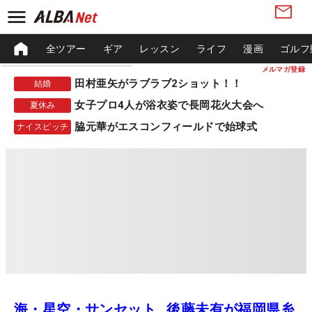
全ツアー
ギア
レッスン
ライフ
漫画
ゴルフ
メルマガ登録
田村亜矢がラブラブ2ショット！！
結婚
女子プロ4人が浴衣姿で長岡花火大会へ
夏休み
脇元華がエスコンフィールドで始球式
ナイスピッチ
海・星空・サンセット…後藤未有が福岡県糸