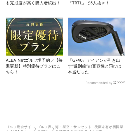
も完成度が高く購入者続出！
『TRTL』で6人抜き！
ALBA Netゴルフ場予約／【毎
『G740』アイアンが引き出
週更新】特別優待プランはこ
す“反則級”の寛容性と飛びは
ちら！
本当だった！
Recommended by
ゴルフ総合サイ
ゴルフ界
海・星空・サンセット…後藤未有が福岡県