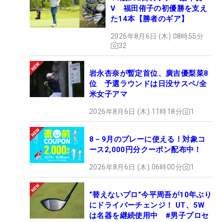
V 福田侑子の初優勝を支え
た14本【勝者のギア】
2026年8月6日 (木) 08時55分
32
岩永杏奈が暫定首位、廣吉優梨菜8
位 予選ラウンドは日没サスペ/全
米女子アマ
2026年8月6日 (木) 11時18分
1
8－9月のプレーに使える！対象コ
ース2,000円分クーポン配布中！
2026年8月6日 (木) 06時00分
1
“替えないプロ”今平周吾が10年ぶり
にドライバーチェンジ！ UT、5W
は名器を継続使用中 #男子プロセ