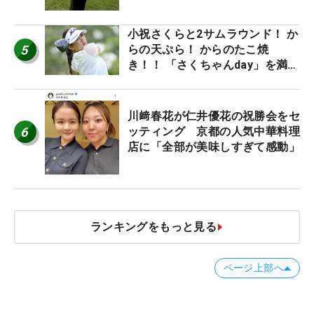
小祝さくらと2サムラウンド！ か
5
らの天ぷら！ からのたこ焼
き！！ 「さくちゃんday」を満喫
した吉本ひかるの福岡遠征最終日
川﨑春花が仁井優花の祝勝会をセ
6
ッティング 京都の人気中華料理
店に「全部が美味しすぎて感動」
ランキングをもっと見る
ページ上部へ