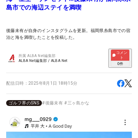
島市での海辺ステイを満喫
後藤未有が自身のインスタグラムを更新。福岡県糸島市での宿
泊と海を満喫したことを投稿した。
コメン
所属
ALBA Net編集部
ト
ALBA Net編集部
/
ALBA Net
0
件
配信日時：
2025年8月1日 18時15分
ゴルフ界のSNS
#
後藤未有
#
三ヶ島かな