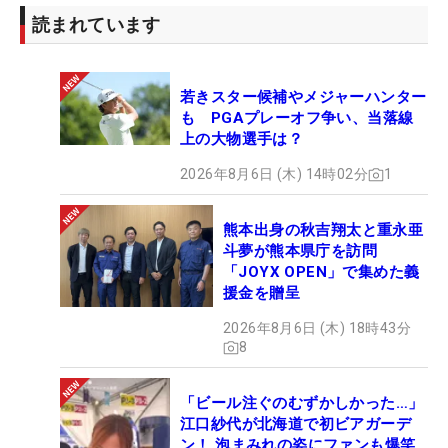
読まれています
若きスター候補やメジャーハンター
も PGAプレーオフ争い、当落線
上の大物選手は？
2026年8月6日 (木) 14時02分
1
熊本出身の秋吉翔太と重永亜
斗夢が熊本県庁を訪問
「JOYX OPEN」で集めた義
援金を贈呈
2026年8月6日 (木) 18時43分
8
「ビール注ぐのむずかしかった…」
江口紗代が北海道で初ビアガーデ
ン！ 泡まみれの姿にファンも爆笑