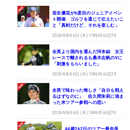
笹生優花が6度目のジュニアイベン
ト開催 ゴルフを通じて伝えたいこ
と「真剣だけど、それを楽しむ」
2026年8月6日 (木) 17時43分
19
全英より国内を選んだ河本結 女王
レースで離されるも桑木志帆のVに
「刺激をもらいました」
2026年8月6日 (木) 15時45分
19
全英で味わった悔しさ「自分も戦え
るはずなのに」 佐久間朱莉に強ま
った米ツアー参戦への思い
2026年8月6日 (木) 16時45分
19
44歳262日のツアー最年長