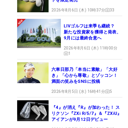
2026年8月6日 (木) 10時37分
33
LIVゴルフは来季も継続？
新たな投資家を獲得と発表、
9月には最終合意へ
2026年8月6日 (木) 11時00分
1
六車日那乃「本当に素敵」「大好
き」「心から尊敬」とゾッコン！
満面の笑みをSNSに投稿
2026年8月5日 (水) 16時41分
5
『4』が消え『R』が加わった！ ス
リクソン『ZXi R/5/7』＆『ZXiU』
アイアンが9月12日デビュー