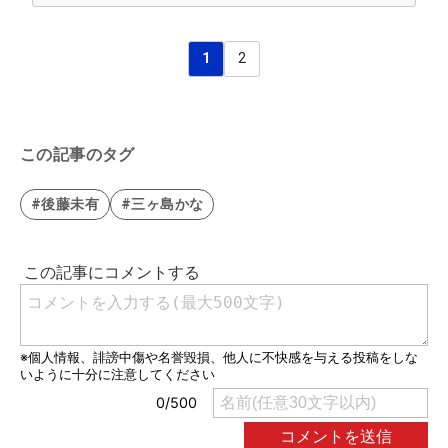
1
2
この記事のタグ
#後藤未有
#三ヶ島かな