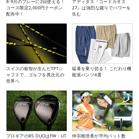
8-9月のプレーに2回使える！
アディダス『コードカオス
コース限定2,000円クーポン
27』は強烈な蹴りでパワーを
配布中！
生む
スイスの叡智が生んだTPTシ
猛暑を乗り切る！ こだわり機
ャフトで、ゴルフを異次元の
能派パンツ4選
世界へ
プロギアのRS DUOはFW・UT
仲宗根澄香が平均パット数