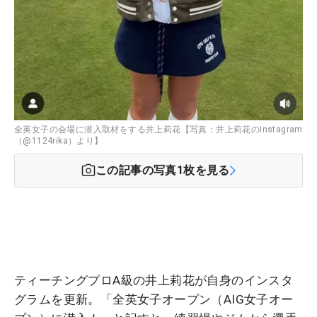
全英女子の会場に潜入取材をする井上莉花【写真：井上莉花のInstagram
（@1124rika）より】
この記事の写真
1
枚を見る
ティーチングプロA級の井上莉花が自身のインスタ
グラムを更新。「全英女子オープン（AIG女子オー