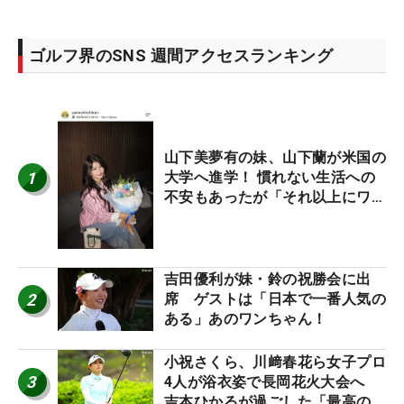
ゴルフ界のSNS 週間アクセスランキング
山下美夢有の妹、山下蘭が米国の
1
大学へ進学！ 慣れない生活への
不安もあったが「それ以上にワク
ワクしています」
吉田優利が妹・鈴の祝勝会に出
2
席 ゲストは「日本で一番人気の
ある」あのワンちゃん！
小祝さくら、川﨑春花ら女子プロ
3
4人が浴衣姿で長岡花火大会へ
吉本ひかるが過ごした「最高の夏