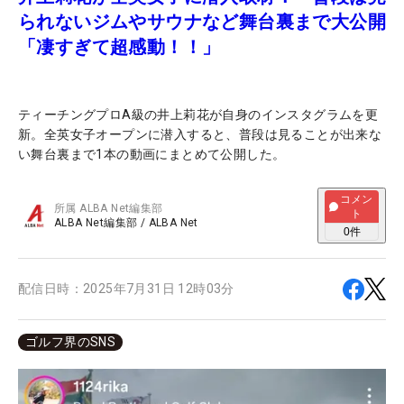
られないジムやサウナなど舞台裏まで大公開
「凄すぎて超感動！！」
ティーチングプロA級の井上莉花が自身のインスタグラムを更
新。全英女子オープンに潜入すると、普段は見ることが出来な
い舞台裏まで1本の動画にまとめて公開した。
コメン
所属
ALBA Net編集部
ト
ALBA Net編集部
/
ALBA Net
0
件
配信日時：
2025年7月31日 12時03分
ゴルフ界のSNS