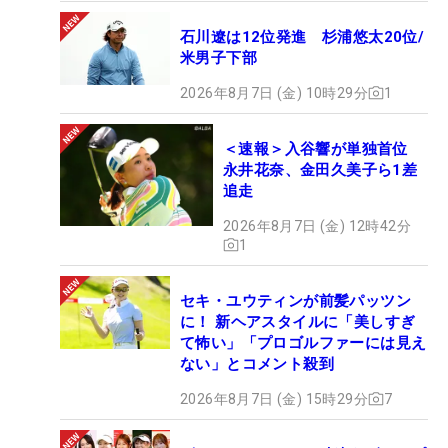
石川遼は12位発進 杉浦悠太20位/
米男子下部
2026年8月7日 (金) 10時29分
1
＜速報＞入谷響が単独首位
永井花奈、金田久美子ら1差
追走
2026年8月7日 (金) 12時42分
1
セキ・ユウティンが前髪パッツン
に！ 新ヘアスタイルに「美しすぎ
て怖い」「プロゴルファーには見え
ない」とコメント殺到
2026年8月7日 (金) 15時29分
7