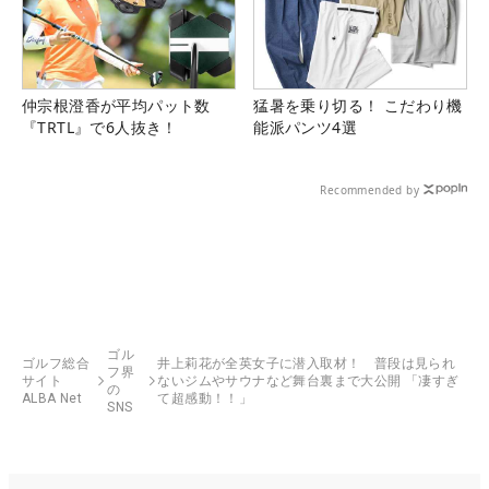
仲宗根澄香が平均パット数
猛暑を乗り切る！ こだわり機
『TRTL』で6人抜き！
能派パンツ4選
Recommended by
ゴル
ゴルフ総合
井上莉花が全英女子に潜入取材！ 普段は見られ
フ界
サイト
ないジムやサウナなど舞台裏まで大公開 「凄すぎ
の
ALBA Net
て超感動！！」
SNS