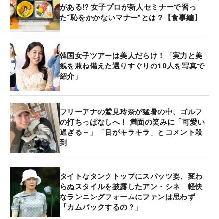
がある⁉ 女子プロが新人セミナーで習っ
た“恥をかかないマナー”とは？【食事編】
韓国女子ツアーは美人だらけ！「実力と美
貌を兼ね備えた選りすぐりの10人を写真で
紹介」
フリーアナの鷲見玲奈が猛暑の中、ゴルフ
の打ちっぱなしへ！ 満面の笑みに「可愛い
過ぎる～」「目がキラキラ」とコメント殺
到
タイトなタンクトップにスパッツ姿、変わ
らぬスタイルを披露したアン・シネ 軽快
なランニングフォームにファンは思わず
「カムバックするの？」