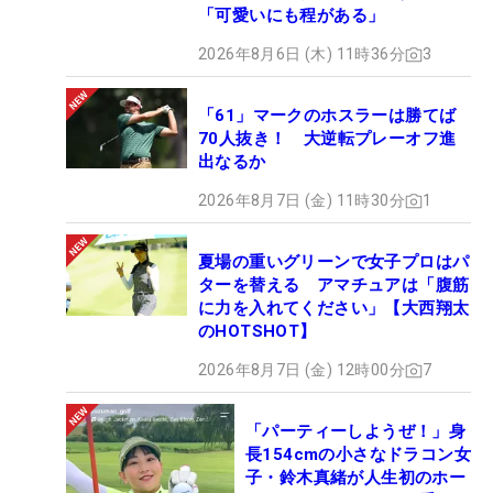
「可愛いにも程がある」
2026年8月6日 (木) 11時36分
3
「61」マークのホスラーは勝てば
70人抜き！ 大逆転プレーオフ進
出なるか
2026年8月7日 (金) 11時30分
1
夏場の重いグリーンで女子プロはパ
ターを替える アマチュアは「腹筋
に力を入れてください」【大西翔太
のHOTSHOT】
2026年8月7日 (金) 12時00分
7
「パーティーしようぜ！」身
長154cmの小さなドラコン女
子・鈴木真緒が人生初のホー