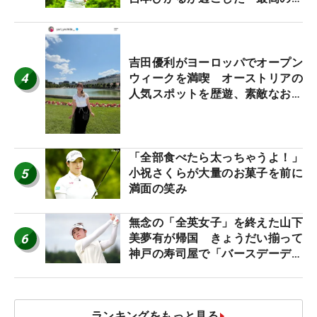
休み！」
吉田優利がヨーロッパでオープン
4
ウィークを満喫 オーストリアの
人気スポットを歴遊、素敵なお土
産もゲット！
「全部食べたら太っちゃうよ！」
5
小祝さくらが大量のお菓子を前に
満面の笑み
無念の「全英女子」を終えた山下
6
美夢有が帰国 きょうだい揃って
神戸の寿司屋で「バースデーディ
ナー？」
ランキングをもっと見る