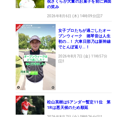
祝さくらが大量のお菓子を前に満面
の笑み
2026年8月6日 (木) 14時09分
7
女子プロたちが過ごしたオー
プンウィーク 堀琴音は人生
初の…！ 六車日那乃は新幹線
でとんぼ返り…！
2026年8月7日 (金) 11時57分
1
松山英樹は5アンダー暫定11位 第
1Rは悪天候のため順延
2026年8月7日 (金) 08時26分
1