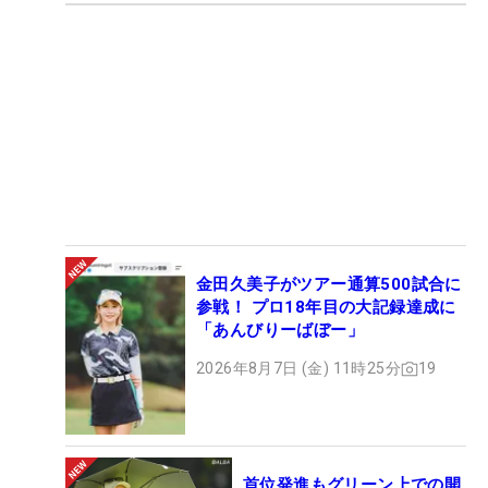
金田久美子がツアー通算500試合に
参戦！ プロ18年目の大記録達成に
「あんびりーばぼー」
2026年8月7日 (金) 11時25分
19
首位発進もグリーン上での開