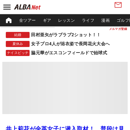
全ツアー
ギア
レッスン
ライフ
漫画
ゴルフ
メルマガ登録
田村亜矢がラブラブ2ショット！！
結婚
女子プロ4人が浴衣姿で長岡花火大会へ
夏休み
脇元華がエスコンフィールドで始球式
ナイスピッチ
井上莉花が全英女子に潜入取材！ 普段は見