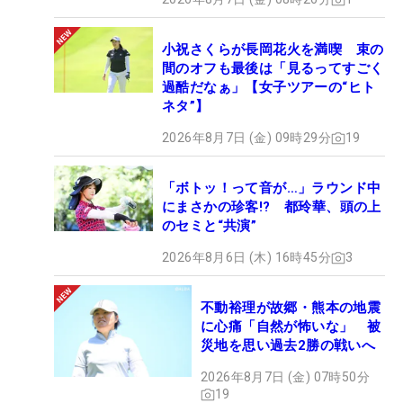
小祝さくらが長岡花火を満喫 束の
間のオフも最後は「見るってすごく
過酷だなぁ」【女子ツアーの“ヒト
ネタ”】
2026年8月7日 (金) 09時29分
19
「ボトッ！って音が…」ラウンド中
にまさかの珍客!? 都玲華、頭の上
のセミと“共演”
2026年8月6日 (木) 16時45分
3
不動裕理が故郷・熊本の地震
に心痛「自然が怖いな」 被
災地を思い過去2勝の戦いへ
2026年8月7日 (金) 07時50分
19