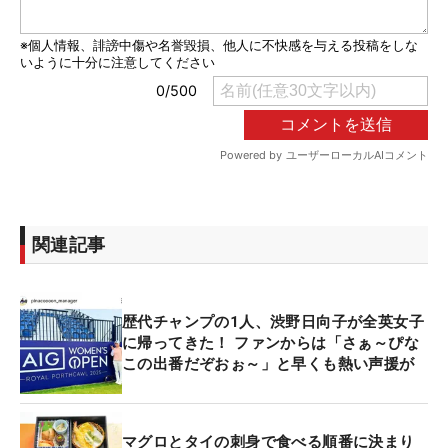
関連記事
歴代チャンプの1人、渋野日向子が全英女子
に帰ってきた！ ファンからは「さぁ～ぴな
この出番だぞおぉ～」と早くも熱い声援が
マグロとタイの刺身で食べる順番に決まり