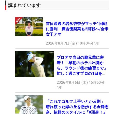
読まれています
首位通過の岩永杏奈がマッチ1回戦
に勝利 廣吉優梨菜も2回戦へ/全米
女子アマ
2026年8月7日 (金) 10時04分
1
プロアマ当日の脇元華に密
着！「早朝のホテル出発か
ら、ラウンド後の練習まで」
忙しく過ごすプロの1日を公
開
2026年8月6日 (木) 15時50分
1
「これでゴルフ上手いとか反則」
晴れ渡った緑の丘を散歩する金澤志
奈、抜群のスタイルに「8頭身！」