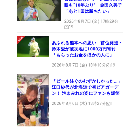
眼も“10年ぶり” 金田久美子
「あと1回は勝ちたい」
2026年8月7日 (金) 17時29分
19
あふれる熊本への思い 首位発進・
鈴木愛が被災地に1000万円寄付
「もらったお金をほかの人に」
2026年8月7日 (金) 18時10分
19
「ビール注ぐのむずかしかった…」
江口紗代が北海道で初ビアガーデ
ン！ 泡まみれの姿にファンも爆笑
2026年8月6日 (木) 13時27分
1