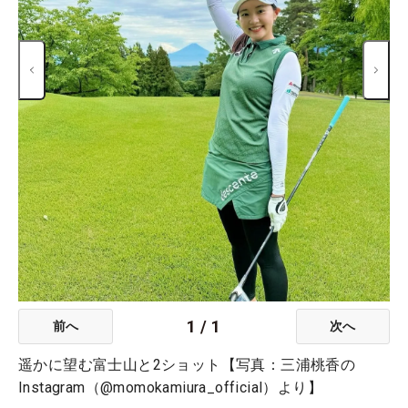
1
/
1
前へ
次へ
遥かに望む富士山と2ショット【写真：三浦桃香の
Instagram（@momokamiura_official）より】