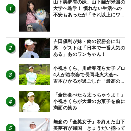
山下美夢有の妹、山下蘭が米国の
1
大学へ進学！ 慣れない生活への
不安もあったが「それ以上にワク
ワクしています」
吉田優利が妹・鈴の祝勝会に出
2
席 ゲストは「日本で一番人気の
ある」あのワンちゃん！
小祝さくら、川﨑春花ら女子プロ
3
4人が浴衣姿で長岡花火大会へ
吉本ひかるが過ごした「最高の夏
休み！」
「全部食べたら太っちゃうよ！」
4
小祝さくらが大量のお菓子を前に
満面の笑み
無念の「全英女子」を終えた山下
5
美夢有が帰国 きょうだい揃って