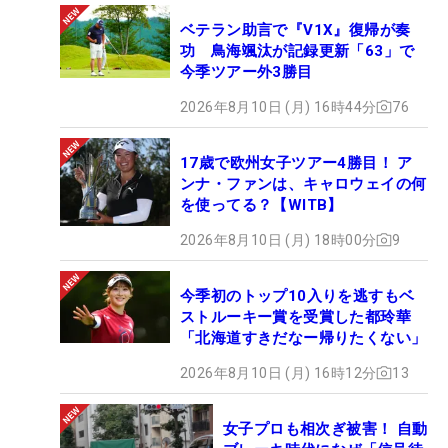
ベテラン助言で『V1X』復帰が奏
功 鳥海颯汰が記録更新「63」で
今季ツアー外3勝目
2026年8月10日 (月) 16時44分
76
17歳で欧州女子ツアー4勝目！ ア
ンナ・ファンは、キャロウェイの何
を使ってる？【WITB】
2026年8月10日 (月) 18時00分
9
今季初のトップ10入りを逃すもベ
ストルーキー賞を受賞した都玲華
「北海道すきだなー帰りたくない」
2026年8月10日 (月) 16時12分
13
女子プロも相次ぎ被害！ 自動