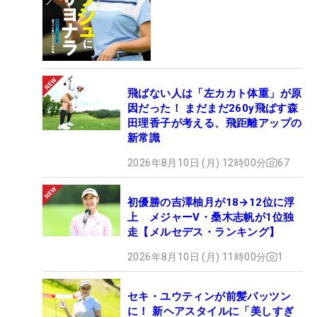
飛ばない人は「左カカト体重」が原
因だった！ まだまだ260y飛ばす森
田理香子が考える、飛距離アップの
新常識
2026年8月10日 (月) 12時00分
67
初優勝の吉澤柚月が18→12位に浮
上 メジャーV・桑木志帆が1位独
走【メルセデス・ランキング】
2026年8月10日 (月) 11時00分
1
セキ・ユウティンが前髪パッツン
に！ 新ヘアスタイルに「美しすぎ