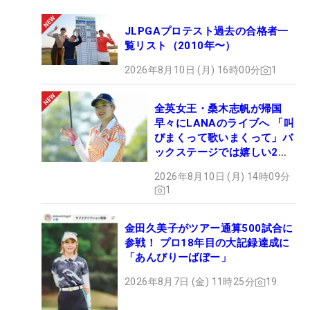
JLPGAプロテスト過去の合格者一
覧リスト（2010年〜）
2026年8月10日 (月) 16時00分
1
全英女王・桑木志帆が帰国
早々にLANAのライブへ 「叫
びまくって歌いまくって」バ
ックステージでは嬉しい2シ
ョットも！
2026年8月10日 (月) 14時09分
1
金田久美子がツアー通算500試合に
参戦！ プロ18年目の大記録達成に
「あんびりーばぼー」
2026年8月7日 (金) 11時25分
19