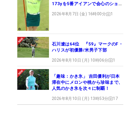
173yを5番アイアンで会心のショッ
ト
2026年8月7日 (金) 16時00分
1
石川遼は64位 『59』マークのF・
ハリスが初優勝/米男子下部
2026年8月10日 (月) 10時06分
1
「趣味：かき氷」 吉田優利が日本
滞在中にメロンや桃から珍味まで、
人気のかき氷を次々に制覇！
2026年8月10日 (月) 13時53分
17