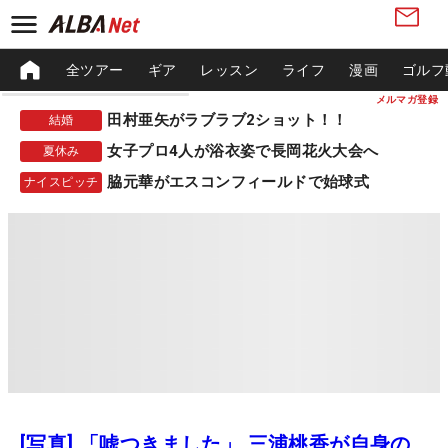
全ツアー
ギア
レッスン
ライフ
漫画
ゴルフ
メルマガ登録
田村亜矢がラブラブ2ショット！！
結婚
女子プロ4人が浴衣姿で長岡花火大会へ
夏休み
脇元華がエスコンフィールドで始球式
ナイスピッチ
[写真] 「嘘つきました」 三浦桃香が自身の