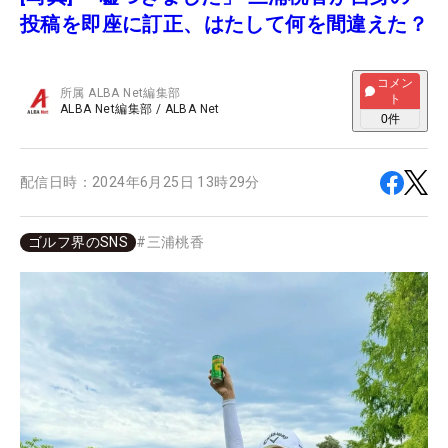
投稿を即座に訂正、はたして何を間違えた？
コメン
所属
ALBA Net編集部
ト
ALBA Net編集部
/
ALBA Net
0
件
配信日時：
2024年6月25日 13時29分
ゴルフ界のSNS
#
三浦桃香