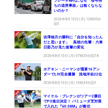
ブレーキ時代になぜ「信号待
ちの追突事故」は無くならな
いのか？
2026年8月10日 (月) 12時00分
1
吉澤柚月の勝利に「自分を知ったん
だと思います」 高校の先輩・六車
日那乃が見た後輩の変化
2026年8月10日 (月) 07時30分
18
ホアキン・ニーマンが通算16アン
ダーでLIV完全優勝 浅地洋佑22位
2026年8月10日 (月) 10時24分
1
マイケル・ブレナンがツアー2勝目
でPO進出決定！ バミューダ芝対策
で入れた『60.08M』が奏功