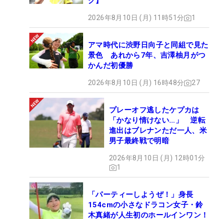
グ】
2026年8月10日 (月) 11時51分
1
アマ時代に渋野日向子と同組で見た
景色 あれから7年、吉澤柚月がつ
かんだ初優勝
2026年8月10日 (月) 16時48分
27
プレーオフ逃したケプカは
「かなり情けない…」 逆転
進出はブレナンただ一人、米
男子最終戦で明暗
2026年8月10日 (月) 12時01分
1
「パーティーしようぜ！」身長
154cmの小さなドラコン女子・鈴
木真緒が人生初のホールインワン！