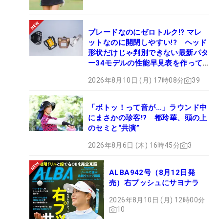
ブレードなのにゼロトルク!? マレ
ットなのに開閉しやすい!? ヘッド
形状だけじゃ判別できない最新パタ
ー34モデルの性能早見表を作って
みた #ギアカタログ2026
2026年8月10日 (月) 17時08分
39
「ボトッ！って音が…」ラウンド中
にまさかの珍客!? 都玲華、頭の上
のセミと“共演”
2026年8月6日 (木) 16時45分
3
ALBA942号（8月12日発
売）右プッシュにサヨナラ
2026年8月10日 (月) 12時00分
10