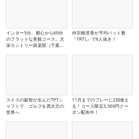
インター5分、都心から60分
仲宗根澄香が平均パット数
のフラットな美観コース。大
『TRTL』で6人抜き！
栄カントリー俱楽部（千葉
県）
スイスの叡智が生んだTPTシ
11月までのプレーに2回使え
ャフトで、ゴルフを異次元の
る！コース限定3,500円クー
世界へ
ポン配布中！