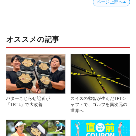
ページ上部へ
オススメの記事
パターこじらせ記者が
スイスの叡智が生んだTPTシ
「TRTL」で大改善
ャフトで、ゴルフを異次元の
世界へ