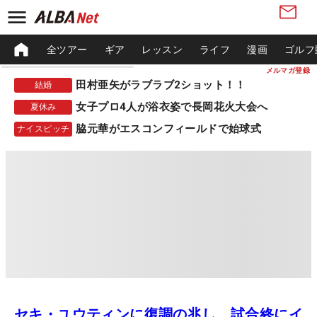
全ツアー
ギア
レッスン
ライフ
漫画
ゴルフ
メルマガ登録
田村亜矢がラブラブ2ショット！！
結婚
女子プロ4人が浴衣姿で長岡花火大会へ
夏休み
脇元華がエスコンフィールドで始球式
ナイスピッチ
セキ・ユウティンに復調の兆し 試合終にイ