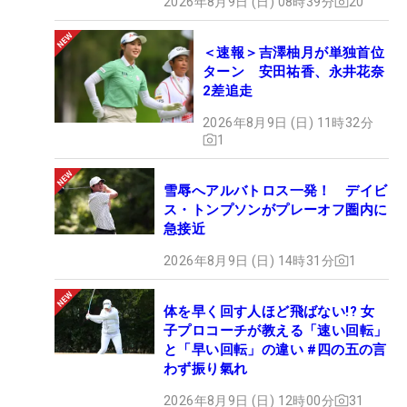
2026年8月9日 (日) 08時39分
20
＜速報＞吉澤柚月が単独首位
ターン 安田祐香、永井花奈
2差追走
2026年8月9日 (日) 11時32分
1
雪辱へアルバトロス一発！ デイビ
ス・トンプソンがプレーオフ圏内に
急接近
2026年8月9日 (日) 14時31分
1
体を早く回す人ほど飛ばない!? 女
子プロコーチが教える「速い回転」
と「早い回転」の違い #四の五の言
わず振り氣れ
2026年8月9日 (日) 12時00分
31