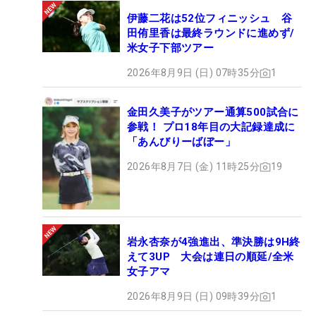
伊藤二花は52位フィニッシュ 谷
田侑里香は最終ラウンドに進めず/
米女子下部ツアー
2026年8月9日 (日) 07時35分
1
金田久美子がツアー通算500試合に
参戦！ プロ18年目の大記録達成に
「あんびりーばぼー」
2026年8月7日 (金) 11時25分
19
岩永杏奈が4強進出、準決勝は9H終
えて3UP 大会は連日の順延/全米
女子アマ
2026年8月9日 (日) 09時39分
1