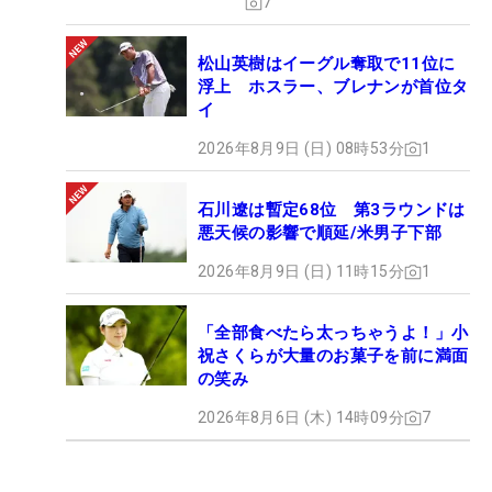
7
松山英樹はイーグル奪取で11位に
浮上 ホスラー、ブレナンが首位タ
イ
2026年8月9日 (日) 08時53分
1
石川遼は暫定68位 第3ラウンドは
悪天候の影響で順延/米男子下部
2026年8月9日 (日) 11時15分
1
「全部食べたら太っちゃうよ！」小
祝さくらが大量のお菓子を前に満面
の笑み
2026年8月6日 (木) 14時09分
7