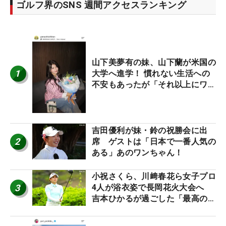
ゴルフ界のSNS 週間アクセスランキング
山下美夢有の妹、山下蘭が米国の
1
大学へ進学！ 慣れない生活への
不安もあったが「それ以上にワク
ワクしています」
吉田優利が妹・鈴の祝勝会に出
2
席 ゲストは「日本で一番人気の
ある」あのワンちゃん！
小祝さくら、川﨑春花ら女子プロ
3
4人が浴衣姿で長岡花火大会へ
吉本ひかるが過ごした「最高の夏
休み！」