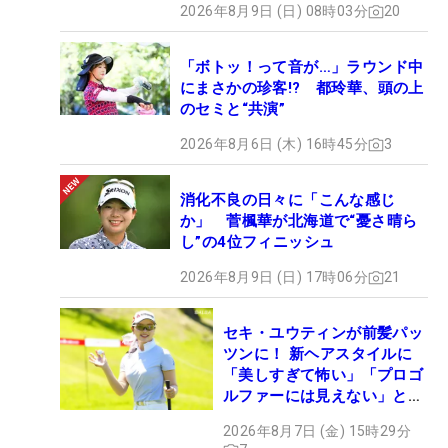
2026年8月9日 (日) 08時03分
20
「ボトッ！って音が…」ラウンド中
にまさかの珍客!? 都玲華、頭の上
のセミと“共演”
2026年8月6日 (木) 16時45分
3
消化不良の日々に「こんな感じ
か」 菅楓華が北海道で“憂さ晴ら
し”の4位フィニッシュ
2026年8月9日 (日) 17時06分
21
セキ・ユウティンが前髪パッ
ツンに！ 新ヘアスタイルに
「美しすぎて怖い」「プロゴ
ルファーには見えない」とコ
メント殺到
2026年8月7日 (金) 15時29分