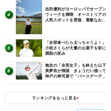
吉田優利がヨーロッパでオープン
4
ウィークを満喫 オーストリアの
人気スポットを歴遊、素敵なお土
産もゲット！
「全部食べたら太っちゃうよ！」
5
小祝さくらが大量のお菓子を前に
満面の笑み
無念の「全英女子」を終えた山下
6
美夢有が帰国 きょうだい揃って
神戸の寿司屋で「バースデーディ
ナー？」
ランキングをもっと見る