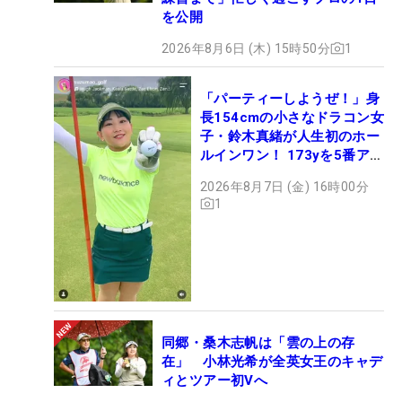
を公開
2026年8月6日 (木) 15時50分
1
「パーティーしようぜ！」身
長154cmの小さなドラコン女
子・鈴木真緒が人生初のホー
ルインワン！ 173yを5番アイ
アンで会心のショット
2026年8月7日 (金) 16時00分
1
同郷・桑木志帆は「雲の上の存
在」 小林光希が全英女王のキャデ
ィとツアー初Vへ