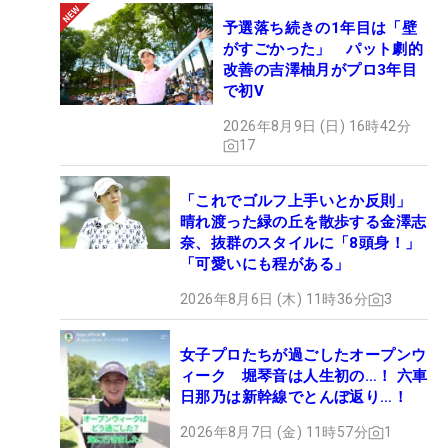
予選落ち続きの1年目は「壁
がすごかった」 パット劇的
改善の吉澤柚月がプロ3年目
で初V
2026年8月9日 (日) 16時42分
17
「これでゴルフ上手いとか反則」
晴れ渡った緑の丘を散歩する金澤志
奈、抜群のスタイルに「8頭身！」
「可愛いにも程がある」
2026年8月6日 (木) 11時36分
3
女子プロたちが過ごしたオープンウ
ィーク 堀琴音は人生初の…！ 六車
日那乃は新幹線でとんぼ返り…！
2026年8月7日 (金) 11時57分
1