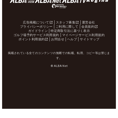
広告掲載について
スタッフ募集
運営会社
プライバシーポリシー
ご利用に際して
会員規約
ガイドライン
特定商取引法に基づく表示
ゴルフ場予約サービス利用規約
マイページサービス利用規約
ポイント利用規約
お問合せ
ヘルプ
サイトマップ
掲載されている全てのコンテンツの無断での転載、転用、コピー等は禁じま
す。
© ALBA Net