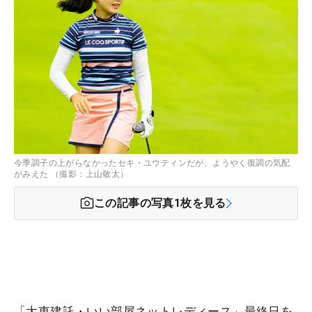
今季調子の上がらなかったセキ・ユウティンだが、ようやく復調の気配
がみえた （撮影：上山敬太）
この記事の写真
1
枚を見る
「大東建託・いい部屋ネットレディース」最終日を