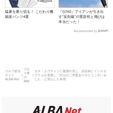
猛暑を乗り切る！ こだわり機
『G740』アイアンが引き出
能派パンツ4選
す“反則級”の寛容性と飛びは
本当だった！
Recommended by
ゴル
ゴルフ総合
セキ・ユウティンに復調の兆し 試合終にインスタ
フ界
サイト
グラムを更新し「沢山のご声援ありがとうございま
の
ALBA Net
した」と安心した表情
SNS