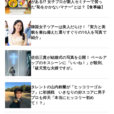
がある⁉ 女子プロが新人セミナーで習っ
た“恥をかかないマナー”とは？【食事編】
韓国女子ツアーは美人だらけ！「実力と美
貌を兼ね備えた選りすぐりの10人を写真で
紹介」
佐伯三貴が結婚式の写真を公開！ ベールア
ップのキスシーンに「いいね！」が殺到、
「破天荒な夫婦ですが」
タレントの山内鈴蘭が「ヒッコリーゴル
フ」に初挑戦 いきなりの好スコアに男子
プロも仰天「本当にヒッコリー初め
て！？」