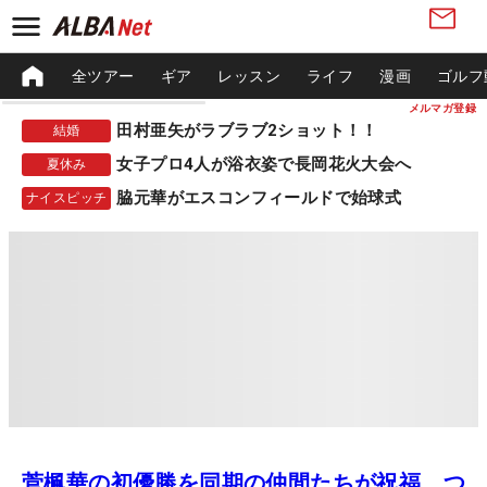
全ツアー
ギア
レッスン
ライフ
漫画
ゴルフ
メルマガ登録
田村亜矢がラブラブ2ショット！！
結婚
女子プロ4人が浴衣姿で長岡花火大会へ
夏休み
脇元華がエスコンフィールドで始球式
ナイスピッチ
菅楓華の初優勝を同期の仲間たちが祝福 つ