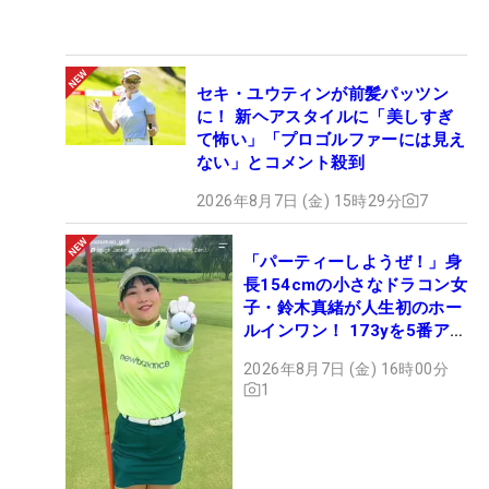
セキ・ユウティンが前髪パッツン
に！ 新ヘアスタイルに「美しすぎ
て怖い」「プロゴルファーには見え
ない」とコメント殺到
2026年8月7日 (金) 15時29分
7
「パーティーしようぜ！」身
長154cmの小さなドラコン女
子・鈴木真緒が人生初のホー
ルインワン！ 173yを5番アイ
アンで会心のショット
2026年8月7日 (金) 16時00分
1