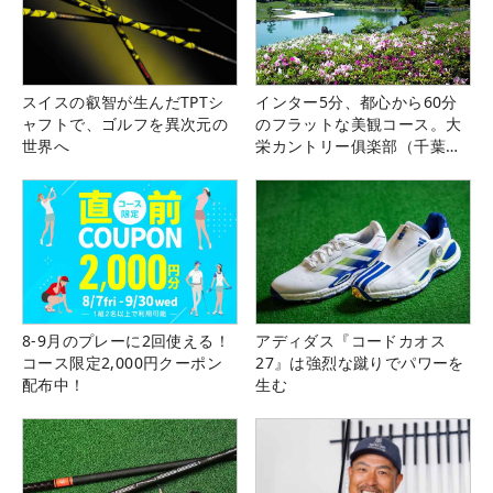
スイスの叡智が生んだTPTシ
インター5分、都心から60分
ャフトで、ゴルフを異次元の
のフラットな美観コース。大
世界へ
栄カントリー俱楽部（千葉
県）
8-9月のプレーに2回使える！
アディダス『コードカオス
コース限定2,000円クーポン
27』は強烈な蹴りでパワーを
配布中！
生む