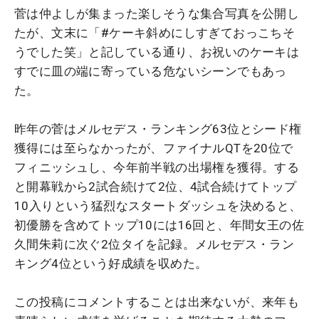
菅は仲よしが集まった楽しそうな集合写真を公開し
たが、文末に「#ケーキ斜めにしすぎておっこちそ
うでした笑」と記している通り、お祝いのケーキは
すでに皿の端に寄っている危ないシーンでもあっ
た。
昨年の菅はメルセデス・ランキング63位とシード権
獲得には至らなかったが、ファイナルQTを20位で
フィニッシュし、今年前半戦の出場権を獲得。する
と開幕戦から2試合続けて2位、4試合続けてトップ
10入りという猛烈なスタートダッシュを決めると、
初優勝を含めてトップ10には16回と、年間女王の佐
久間朱莉に次ぐ2位タイを記録。メルセデス・ラン
キング4位という好成績を収めた。
この投稿にコメントすることは出来ないが、来年も