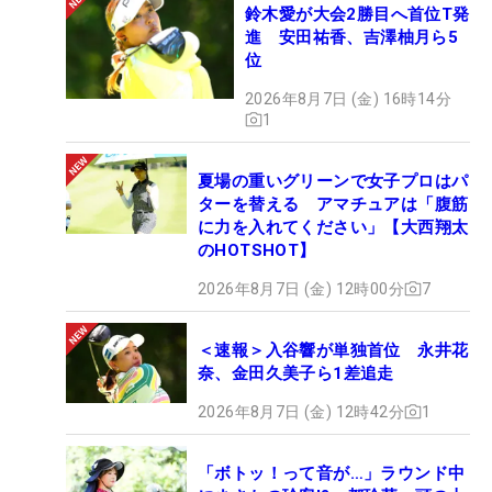
鈴木愛が大会2勝目へ首位T発
進 安田祐香、吉澤柚月ら5
位
2026年8月7日 (金) 16時14分
1
夏場の重いグリーンで女子プロはパ
ターを替える アマチュアは「腹筋
に力を入れてください」【大西翔太
のHOTSHOT】
2026年8月7日 (金) 12時00分
7
＜速報＞入谷響が単独首位 永井花
奈、金田久美子ら1差追走
2026年8月7日 (金) 12時42分
1
「ボトッ！って音が…」ラウンド中