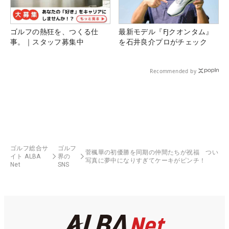
ゴルフの熱狂を、つくる仕
最新モデル『FJクオンタム』
事。｜スタッフ募集中
を石井良介プロがチェック
Recommended by
ゴルフ総合サ
ゴルフ
菅楓華の初優勝を同期の仲間たちが祝福 つい
イト ALBA
界の
写真に夢中になりすぎてケーキがピンチ！
Net
SNS