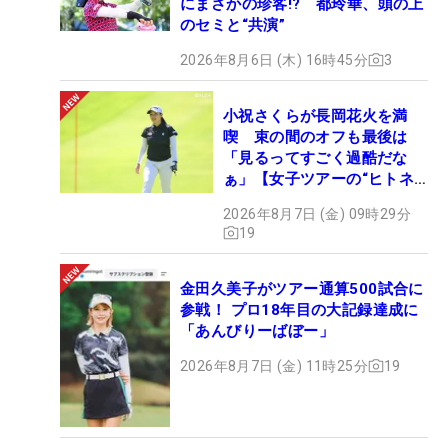
にまさかの珍客!? 都玲華、頭の上
のセミと“共演”
2026年8月6日 (木) 16時45分
3
小祝さくらが長岡花火を満
喫 束の間のオフも最後は
「見るってすごく過酷だな
ぁ」【女子ツアーの“ヒトネ
タ”】
2026年8月7日 (金) 09時29分
19
金田久美子がツアー通算500試合に
参戦！ プロ18年目の大記録達成に
「あんびりーばぼー」
2026年8月7日 (金) 11時25分
19