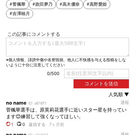
#菅楓華
#政田夢乃
#高木優奈
#高野愛姫
#吉澤柚月