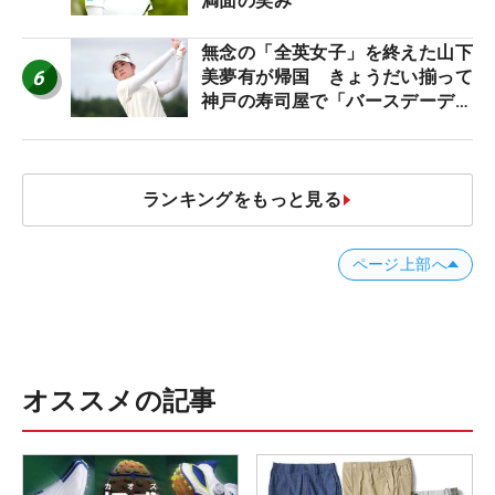
満面の笑み
無念の「全英女子」を終えた山下
6
美夢有が帰国 きょうだい揃って
神戸の寿司屋で「バースデーディ
ナー？」
ランキングをもっと見る
ページ上部へ
オススメの記事