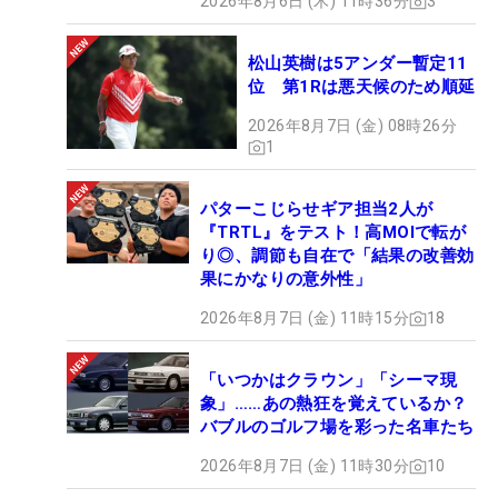
2026年8月6日 (木) 11時36分
3
松山英樹は5アンダー暫定11
位 第1Rは悪天候のため順延
2026年8月7日 (金) 08時26分
1
パターこじらせギア担当2人が
『TRTL』をテスト！高MOIで転が
り◎、調節も自在で「結果の改善効
果にかなりの意外性」
2026年8月7日 (金) 11時15分
18
「いつかはクラウン」「シーマ現
象」……あの熱狂を覚えているか？
バブルのゴルフ場を彩った名車たち
2026年8月7日 (金) 11時30分
10