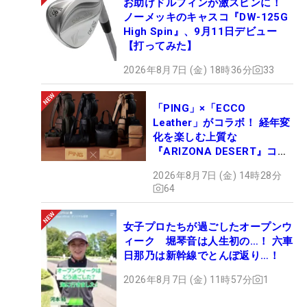
お助けドルフィンが激スピンに！
ノーメッキのキャスコ『DW-125G
High Spin』、9月11日デビュー
【打ってみた】
2026年8月7日 (金) 18時36分
33
「PING」×「ECCO
Leather」がコラボ！ 経年変
化を楽しむ上質な
『ARIZONA DESERT』コレ
クション、9月15日限定デビ
2026年8月7日 (金) 14時28分
ュー
64
女子プロたちが過ごしたオープンウ
ィーク 堀琴音は人生初の…！ 六車
日那乃は新幹線でとんぼ返り…！
2026年8月7日 (金) 11時57分
1