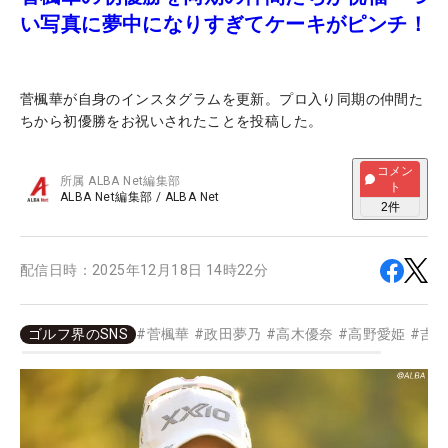
い写真に夢中になりすぎてケーキがピンチ！
菅楓華が自身のインスタグラムを更新。プロ入り同期の仲間た
ちから初優勝をお祝いされたことを投稿した。
コメン
所属
ALBA Net編集部
ト
ALBA Net編集部
/
ALBA Net
2
件
配信日時：
2025年12月18日 14時22分
ゴルフ界のSNS
#
菅楓華
#
政田夢乃
#
高木優奈
#
高野愛姫
#
吉