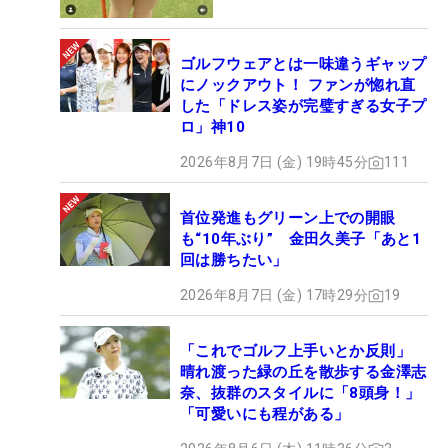
ゴルフウェアとは一味違うギャップ
にノックアウト！ ファンが惚れ直
した「ドレス姿が完璧すぎる女子プ
ロ」神10
2026年8月7日 (金) 19時45分
111
首位発進もグリーン上での開眼
も“10年ぶり” 金田久美子「あと1
回は勝ちたい」
2026年8月7日 (金) 17時29分
19
「これでゴルフ上手いとか反則」
晴れ渡った緑の丘を散歩する金澤志
奈、抜群のスタイルに「8頭身！」
「可愛いにも程がある」