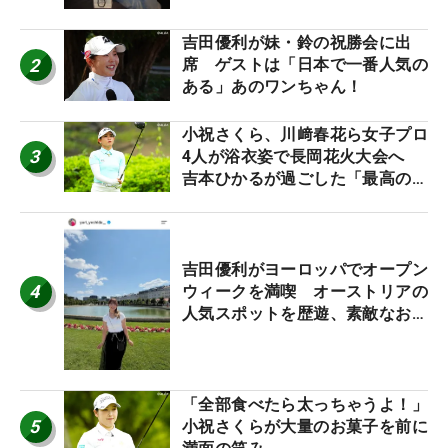
吉田優利が妹・鈴の祝勝会に出
2
席 ゲストは「日本で一番人気の
ある」あのワンちゃん！
小祝さくら、川﨑春花ら女子プロ
3
4人が浴衣姿で長岡花火大会へ
吉本ひかるが過ごした「最高の夏
休み！」
吉田優利がヨーロッパでオープン
4
ウィークを満喫 オーストリアの
人気スポットを歴遊、素敵なお土
産もゲット！
「全部食べたら太っちゃうよ！」
5
小祝さくらが大量のお菓子を前に