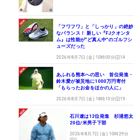
「フワフワ」と「しっかり」の絶妙
なバランス！ 新しい『FJクオンタ
ム』は性能が“ど真ん中”のゴルフシ
ューズだった
2026年8月7日 (金) 10時00分
14
あふれる熊本への思い 首位発進・
鈴木愛が被災地に1000万円寄付
「もらったお金をほかの人に」
2026年8月7日 (金) 18時10分
19
石川遼は12位発進 杉浦悠太
20位/米男子下部
2026年8月7日 (金) 10時29分
1