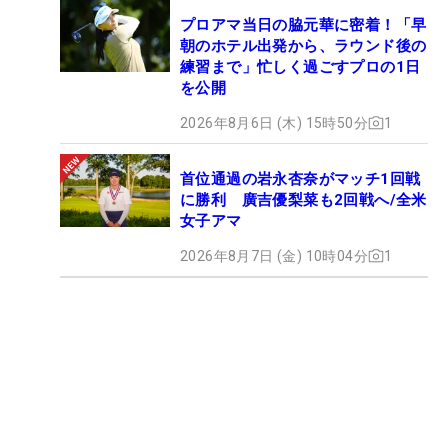
プロアマ当日の脇元華に密着！「早
朝のホテル出発から、ラウンド後の
練習まで」忙しく過ごすプロの1日
を公開
2026年8月6日 (木) 15時50分
1
首位通過の岩永杏奈がマッチ1回戦
に勝利 廣吉優梨菜も2回戦へ/全米
女子アマ
2026年8月7日 (金) 10時04分
1