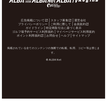
広告掲載について
スタッフ募集
運営会社
プライバシーポリシー
ご利用に際して
会員規約
ガイドライン
特定商取引法に基づく表示
ゴルフ場予約サービス利用規約
マイページサービス利用規約
ポイント利用規約
お問合せ
ヘルプ
サイトマップ
掲載されている全てのコンテンツの無断での転載、転用、コピー等は禁じま
す。
© ALBA Net