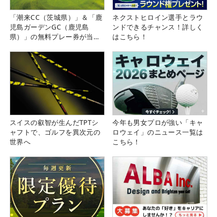
「潮来CC（茨城県）」＆「鹿
ネクストヒロイン選手とラウ
児島ガーデンGC（鹿児島
ンドできるチャンス！詳しく
県）」の無料プレー券が当た
はこちら！
る！！
スイスの叡智が生んだTPTシ
今年も男女プロが強い「キャ
ャフトで、ゴルフを異次元の
ロウェイ」のニュース一覧は
世界へ
こちら！