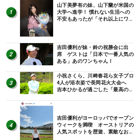
山下美夢有の妹、山下蘭が米国の
1
大学へ進学！ 慣れない生活への
不安もあったが「それ以上にワク
ワクしています」
吉田優利が妹・鈴の祝勝会に出
2
席 ゲストは「日本で一番人気の
ある」あのワンちゃん！
小祝さくら、川﨑春花ら女子プロ
3
4人が浴衣姿で長岡花火大会へ
吉本ひかるが過ごした「最高の夏
休み！」
吉田優利がヨーロッパでオープン
4
ウィークを満喫 オーストリアの
人気スポットを歴遊、素敵なお土
産もゲット！