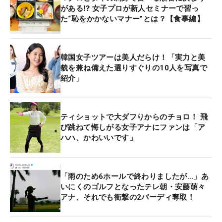
がある⁉ 女子プロが新人セミナーで習っ
た“恥をかかないマナー”とは？【食事編】
韓国女子ツアーは美人だらけ！「実力と美
貌を兼ね備えた選りすぐりの10人を写真で
紹介」
ティショットで大ダフりからのチョロ！ 飛
び跳ねて悔しがる女子アナにファンは「ア
ハハ、かわいいです」
「雨のため6ホールで終わりましたが…」あ
いにくのゴルフとなったテレ朝・安藤萌々
アナ、それでも衝撃の2バーディ奪取！