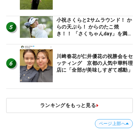
小祝さくらと2サムラウンド！ か
5
らの天ぷら！ からのたこ焼
き！！ 「さくちゃんday」を満喫
した吉本ひかるの福岡遠征最終日
川﨑春花が仁井優花の祝勝会をセ
6
ッティング 京都の人気中華料理
店に「全部が美味しすぎて感動」
ランキングをもっと見る
ページ上部へ