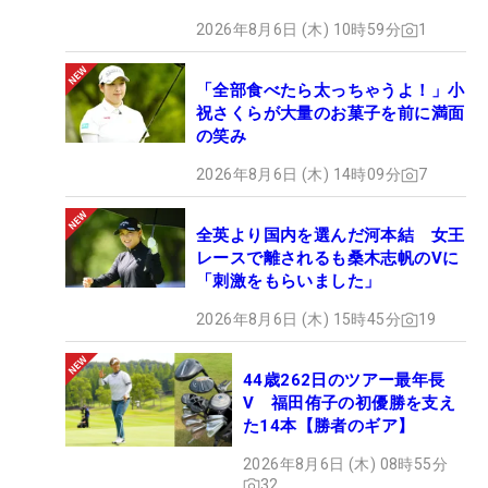
2026年8月6日 (木) 10時59分
1
「全部食べたら太っちゃうよ！」小
祝さくらが大量のお菓子を前に満面
の笑み
2026年8月6日 (木) 14時09分
7
全英より国内を選んだ河本結 女王
レースで離されるも桑木志帆のVに
「刺激をもらいました」
2026年8月6日 (木) 15時45分
19
44歳262日のツアー最年長
V 福田侑子の初優勝を支え
た14本【勝者のギア】
2026年8月6日 (木) 08時55分
32