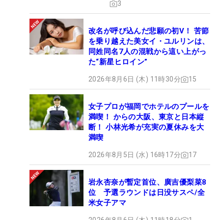
3
改名が呼び込んだ悲願の初V！ 苦節
を乗り越えた美女イ・ユルリンは、
同姓同名7人の混戦から這い上がっ
た“新星ヒロイン”
2026年8月6日 (木) 11時30分
15
女子プロが福岡でホテルのプールを
満喫！ からの大阪、東京と日本縦
断！ 小林光希が充実の夏休みを大
満喫
2026年8月5日 (水) 16時17分
17
岩永杏奈が暫定首位、廣吉優梨菜8
位 予選ラウンドは日没サスペ/全
米女子アマ