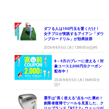
ダフる人は100円玉を置くだけ！
女子プロが実践するアイアン「ダウ
ンブロードリル」が効果抜群
2026年8月6日 (木) 12時00分
40
8－9月のプレーに使える！対
象コース2,000円分クーポン
配布中！
2026年8月6日 (木) 06時00分
1
選手は“長く使える”点をべた褒め！
創業者復帰でソールを見直した、ク
リーブランド『RTZ 2』ウェッジが