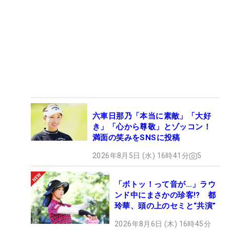
六車日那乃「本当に素敵」「大好
き」「心から尊敬」とゾッコン！
満面の笑みをSNSに投稿
2026年8月5日 (水) 16時41分
5
「ボトッ！って音が…」ラウ
ンド中にまさかの珍客!? 都
玲華、頭の上のセミと“共演”
2026年8月6日 (木) 16時45分