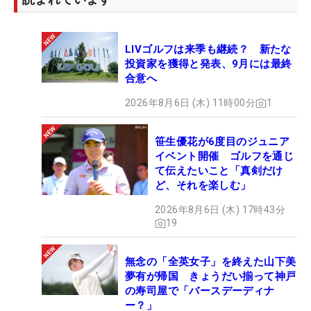
LIVゴルフは来季も継続？ 新たな
投資家を獲得と発表、9月には最終
合意へ
2026年8月6日 (木) 11時00分
1
笹生優花が6度目のジュニア
イベント開催 ゴルフを通じ
て伝えたいこと「真剣だけ
ど、それを楽しむ」
2026年8月6日 (木) 17時43分
19
無念の「全英女子」を終えた山下美
夢有が帰国 きょうだい揃って神戸
の寿司屋で「バースデーディナ
ー？」