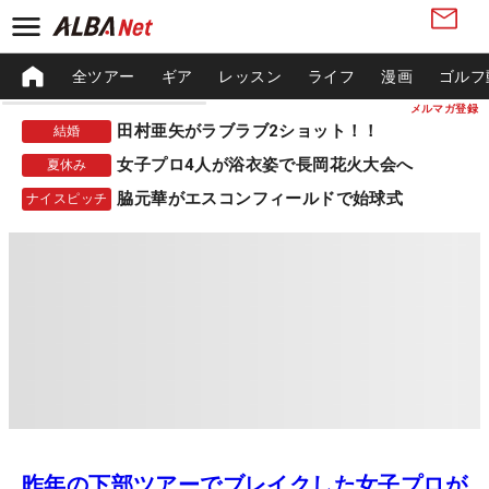
全ツアー
ギア
レッスン
ライフ
漫画
ゴルフ
メルマガ登録
田村亜矢がラブラブ2ショット！！
結婚
女子プロ4人が浴衣姿で長岡花火大会へ
夏休み
脇元華がエスコンフィールドで始球式
ナイスピッチ
昨年の下部ツアーでブレイクした女子プロが