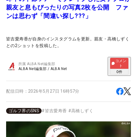
親友と息もぴったりの写真2枚を公開 ファ
ンは思わず「間違い探し???」
皆吉愛寿香が自身のインスタグラムを更新。親友・高橋しずく
との2ショットを投稿した。
コメン
所属
ALBA Net編集部
ト
ALBA Net編集部
/
ALBA Net
0
件
配信日時：
2026年5月27日 16時57分
ゴルフ界のSNS
#
皆吉愛寿香
#
高橋しずく