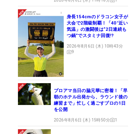
2026年8月6日 (木) 11時18分
1
身長154cmのドラコン女子が
大会で2階級制覇！「40°近い
気温」の激闘後は“2日連続も
つ鍋”でスタミナ回復!?
2026年8月6日 (木) 10時43分
9
プロアマ当日の脇元華に密着！「早
朝のホテル出発から、ラウンド後の
練習まで」忙しく過ごすプロの1日
を公開
2026年8月6日 (木) 15時50分
1