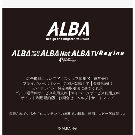
広告掲載について
スタッフ募集
運営会社
プライバシーポリシー
ご利用に際して
会員規約
ガイドライン
特定商取引法に基づく表示
ゴルフ場予約サービス利用規約
マイページサービス利用規約
ポイント利用規約
お問合せ
ヘルプ
サイトマップ
掲載されている全てのコンテンツの無断での転載、転用、コピー等は禁じま
す。
© ALBA Net