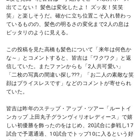
出てこない！ 髪色は変化したよ！ ズッ友！笑笑
笑」と楽しそうだ。確かに立ち位置こそ入れ替わっ
ているものの、髪色の明るさの変化まで2人の息は
ピッタリのように見える。
この投稿を見た高橋も髪色について「来年は何色か
な～」とコメントすると、皆吉は「ワクワク」と返
信していた。またファンからも「2人共可愛い」
「二枚の写真の間違い探し???」「お二人の素敵な笑
顔はプライスレスです」などのコメントが寄せられ
ていた。
皆吉は昨年のステップ・アップ・ツアー「ルートイ
ンカップ 上田丸子グランヴィリオレディース」で嬉
しい初優勝を飾ったのをはじめ、20試合に参戦し17
試合で予選通過、10試合でトップ10に入るという好