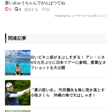
関連記事
白いビキニ姿がまぶしすぎる！ アン・シネ
が2カ月ぶりに日本ツアーに参戦、貴重なオ
フショットを大公開
「夏の思い出」 竹田麗央を海に突き落とす
小祝さくら 沖縄の海で大はしゃぎ！