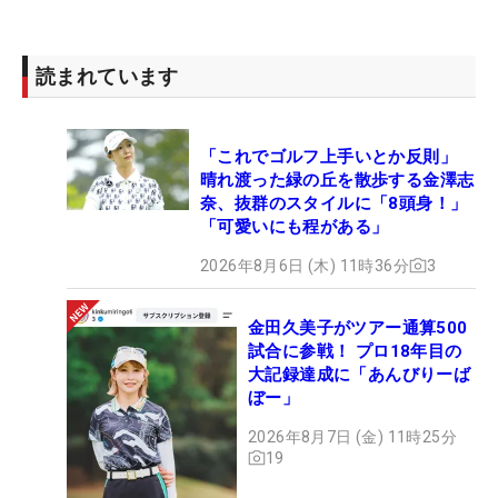
読まれています
「これでゴルフ上手いとか反則」
晴れ渡った緑の丘を散歩する金澤志
奈、抜群のスタイルに「8頭身！」
「可愛いにも程がある」
2026年8月6日 (木) 11時36分
3
金田久美子がツアー通算500
試合に参戦！ プロ18年目の
大記録達成に「あんびりーば
ぼー」
2026年8月7日 (金) 11時25分
19