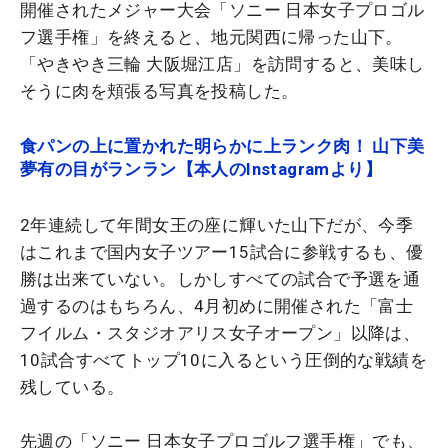
開催されたメジャー大会「ソニー 日本女子プロゴル
フ選手権」を終えると、地元関西に帰った山下。
「やきやき三輪 大阪堀江店」を訪問すると、美味し
そうに肉を頬張る写真を投稿した。
食パンの上に置かれた明らかに上ランク肉！ 山下美
夢有の目がランラン【本人のInstagramより】
2年連続して年間女王の座に輝いた山下だが、今季
はこれまで国内女子ツアー15試合に参戦するも、優
勝は出来ていない。しかしすべての試合で予選を通
過するのはもちろん、4月初めに開催された「富士
フイルム・スタジオアリス女子オープン」以降は、
10試合すべてトップ10に入るという圧倒的な戦績を
残している。
先週の「ソニー 日本女子プロゴルフ選手権」でも、