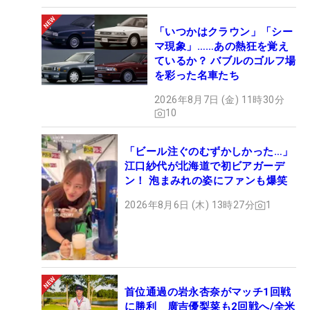
「いつかはクラウン」「シー
マ現象」……あの熱狂を覚え
ているか？ バブルのゴルフ場
を彩った名車たち
2026年8月7日 (金) 11時30分
10
「ビール注ぐのむずかしかった…」
江口紗代が北海道で初ビアガーデ
ン！ 泡まみれの姿にファンも爆笑
2026年8月6日 (木) 13時27分
1
首位通過の岩永杏奈がマッチ1回戦
に勝利 廣吉優梨菜も2回戦へ/全米