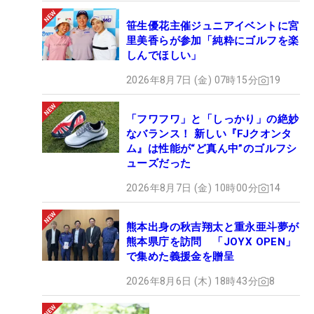
笹生優花主催ジュニアイベントに宮
里美香らが参加「純粋にゴルフを楽
しんでほしい」
2026年8月7日 (金) 07時15分
19
「フワフワ」と「しっかり」の絶妙
なバランス！ 新しい『FJクオンタ
ム』は性能が“ど真ん中”のゴルフシ
ューズだった
2026年8月7日 (金) 10時00分
14
熊本出身の秋吉翔太と重永亜斗夢が
熊本県庁を訪問 「JOYX OPEN」
で集めた義援金を贈呈
2026年8月6日 (木) 18時43分
8