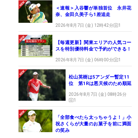
＜速報＞入谷響が単独首位 永井花
奈、金田久美子ら1差追走
2026年8月7日 (金) 12時42分
1
【毎週更新】関東エリアの人気コー
スを特別優待料金で予約ができる！
2026年8月7日 (金) 06時00分
1
松山英樹は5アンダー暫定11
位 第1Rは悪天候のため順延
2026年8月7日 (金) 08時26分
1
「全部食べたら太っちゃうよ！」小
祝さくらが大量のお菓子を前に満面
の笑み