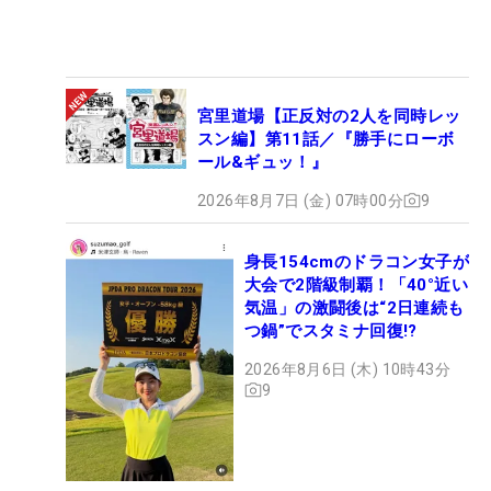
宮里道場【正反対の2人を同時レッ
スン編】第11話／『勝手にローボ
ール&ギュッ！』
2026年8月7日 (金) 07時00分
9
身長154cmのドラコン女子が
大会で2階級制覇！「40°近い
気温」の激闘後は“2日連続も
つ鍋”でスタミナ回復!?
2026年8月6日 (木) 10時43分
9