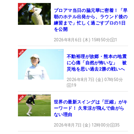
プロアマ当日の脇元華に密着！「早
朝のホテル出発から、ラウンド後の
練習まで」忙しく過ごすプロの1日
を公開
2026年8月6日 (木) 15時50分
1
不動裕理が故郷・熊本の地震
に心痛「自然が怖いな」 被
災地を思い過去2勝の戦いへ
2026年8月7日 (金) 07時50分
19
世界の最新スイングは「圧縮」がキ
ーワード！ 久常涼が飛んで曲がら
ない理由
2026年8月7日 (金) 12時00分
35