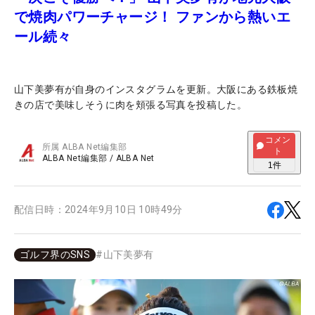
で焼肉パワーチャージ！ ファンから熱いエ
ール続々
山下美夢有が自身のインスタグラムを更新。大阪にある鉄板焼
きの店で美味しそうに肉を頬張る写真を投稿した。
コメン
所属
ALBA Net編集部
ト
ALBA Net編集部
/
ALBA Net
1
件
配信日時：
2024年9月10日 10時49分
ゴルフ界のSNS
#
山下美夢有