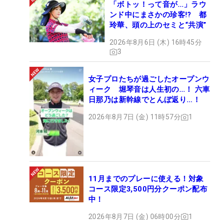
「ボトッ！って音が…」ラウ
ンド中にまさかの珍客!? 都
玲華、頭の上のセミと“共演”
2026年8月6日 (木) 16時45分
3
女子プロたちが過ごしたオープンウ
ィーク 堀琴音は人生初の…！ 六車
日那乃は新幹線でとんぼ返り…！
2026年8月7日 (金) 11時57分
1
11月までのプレーに使える！対象
コース限定3,500円分クーポン配布
中！
2026年8月7日 (金) 06時00分
1