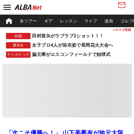
全ツアー
ギア
レッスン
ライフ
漫画
ゴルフ
メルマガ登録
田村亜矢がラブラブ2ショット！！
結婚
女子プロ4人が浴衣姿で長岡花火大会へ
夏休み
脇元華がエスコンフィールドで始球式
ナイスピッチ
「次こそ優勝へ！」 山下美夢有が地元大阪