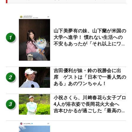
山下美夢有の妹、山下蘭が米国の
1
大学へ進学！ 慣れない生活への
不安もあったが「それ以上にワク
ワクしています」
吉田優利が妹・鈴の祝勝会に出
2
席 ゲストは「日本で一番人気の
ある」あのワンちゃん！
小祝さくら、川﨑春花ら女子プロ
3
4人が浴衣姿で長岡花火大会へ
吉本ひかるが過ごした「最高の夏
休み！」