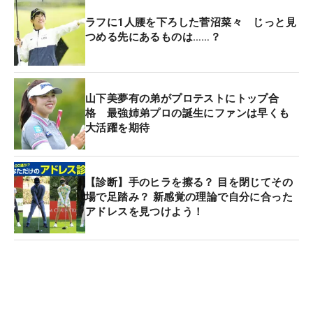
ラフに1人腰を下ろした菅沼菜々 じっと見
つめる先にあるものは……？
山下美夢有の弟がプロテストにトップ合
格 最強姉弟プロの誕生にファンは早くも
大活躍を期待
【診断】手のヒラを擦る？ 目を閉じてその
場で足踏み？ 新感覚の理論で自分に合った
アドレスを見つけよう！