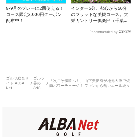
8-9月のプレーに2回使える！
インター5分、都心から60分
コース限定2,000円クーポン
のフラットな美観コース。大
配布中！
栄カントリー俱楽部（千葉
県）
Recommended by
ゴルフ総合サ
ゴルフ
「次こそ優勝へ！」 山下美夢有が地元大阪で焼
イト ALBA
界の
肉パワーチャージ！ ファンから熱いエール続々
Net
SNS