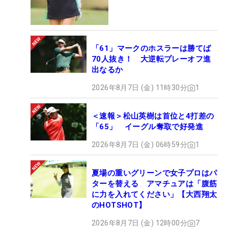
「61」マークのホスラーは勝てば
70人抜き！ 大逆転プレーオフ進
出なるか
2026年8月7日 (金) 11時30分
1
＜速報＞松山英樹は首位と4打差の
「65」 イーグル奪取で好発進
2026年8月7日 (金) 06時59分
1
夏場の重いグリーンで女子プロはパ
ターを替える アマチュアは「腹筋
に力を入れてください」【大西翔太
のHOTSHOT】
2026年8月7日 (金) 12時00分
7