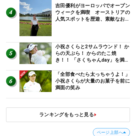
吉田優利がヨーロッパでオープン
4
ウィークを満喫 オーストリアの
人気スポットを歴遊、素敵なお土
産もゲット！
小祝さくらと2サムラウンド！ か
5
らの天ぷら！ からのたこ焼
き！！ 「さくちゃんday」を満喫
した吉本ひかるの福岡遠征最終日
「全部食べたら太っちゃうよ！」
6
小祝さくらが大量のお菓子を前に
満面の笑み
ランキングをもっと見る
ページ上部へ