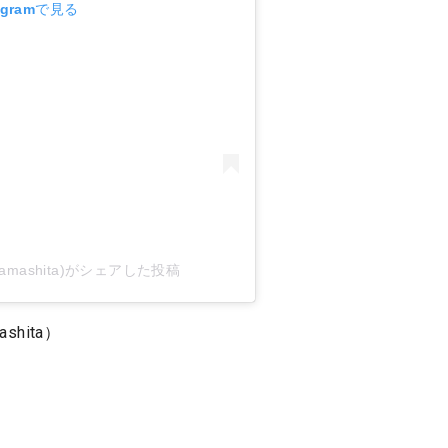
agramで見る
_yamashita)がシェアした投稿
shita）