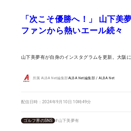
「次こそ優勝へ！」 山下美
ファンから熱いエール続々
山下美夢有が自身のインスタグラムを更新。大阪
所属
ALBA Net編集部
ALBA Net編集部
/
ALBA Net
配信日時：
2024年9月10日 10時49分
ゴルフ界のSNS
#
山下美夢有