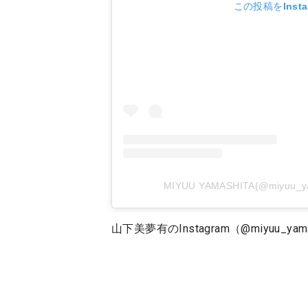
この投稿をInst
MIYUU YAMASHITA(@miyuu
山下美夢有のInstagram（@miyuu_yama