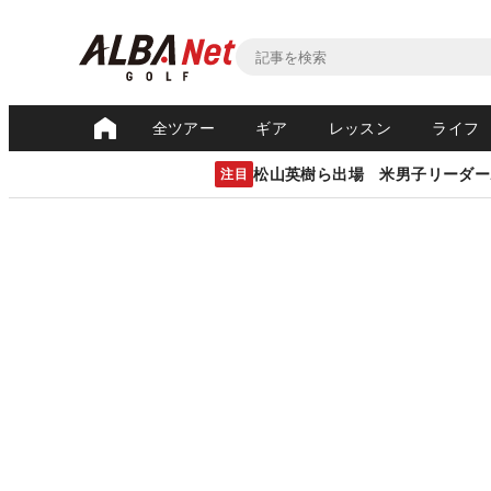
全ツアー
ギア
レッスン
ライフ
松山英樹ら出場 米男子リーダー
注目