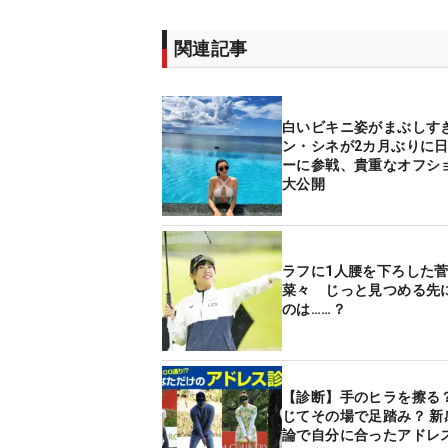
関連記事
白いビキニ姿がまぶしすぎ
ン・シネが2カ月ぶりに
ーに参戦、貴重なオフシ
大公開
ラフに1人腰を下ろした
菜々 じっと見つめる先
のは……？
【診断】手のヒラを擦る？
じてその場で足踏み？ 新
論で自分に合ったアドレ