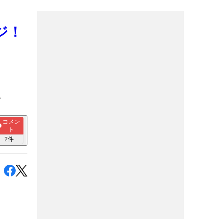
ジ！
。
コメン
ト
2
件