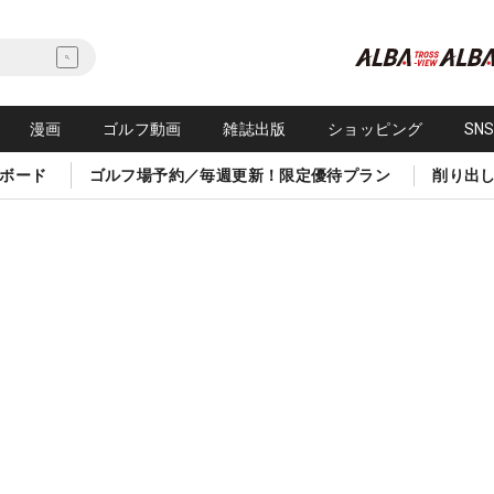
漫画
ゴルフ動画
雑誌出版
ショッピング
SN
ボード
ゴルフ場予約／毎週更新！限定優待プラン
削り出