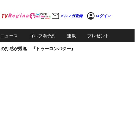
メルマガ登録
ログイン
Sニュース
ゴルフ場予約
連載
プレゼント
しの打感が秀逸 『トゥーロンパター』