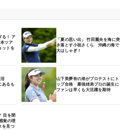
る！ ア
「夏の思い出」 竹田麗央を海に突
日本ツア
き落とす小祝さくら 沖縄の海で
ョットを
大はしゃぎ！
菅沼
山下美夢有の弟がプロテストにト
にあるも
ップ合格 最強姉弟プロの誕生に
ファンは早くも大活躍を期待
 目を閉
感覚の理
スを見つ