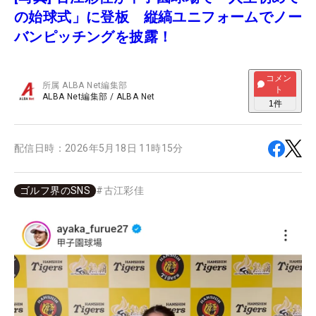
の始球式」に登板 縦縞ユニフォームでノー
バンピッチングを披露！
コメン
所属
ALBA Net編集部
ト
ALBA Net編集部
/
ALBA Net
1
件
配信日時：
2026年5月18日 11時15分
ゴルフ界のSNS
#
古江彩佳