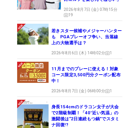
2026年8月7日 (金) 07時15分
19
若きスター候補やメジャーハンター
も PGAプレーオフ争い、当落線
上の大物選手は？
2026年8月6日 (木) 14時02分
1
11月までのプレーに使える！対象
コース限定3,500円分クーポン配布
中！
2026年8月7日 (金) 06時00分
1
身長154cmのドラコン女子が大会
で2階級制覇！「40°近い気温」の
激闘後は“2日連続もつ鍋”でスタミ
ナ回復!?