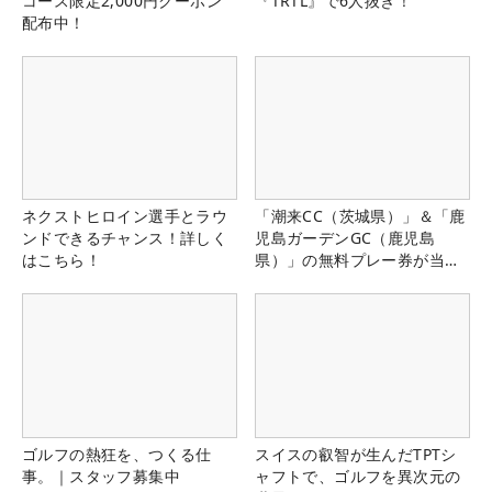
コース限定2,000円クーポン
『TRTL』で6人抜き！
配布中！
ネクストヒロイン選手とラウ
「潮来CC（茨城県）」＆「鹿
ンドできるチャンス！詳しく
児島ガーデンGC（鹿児島
はこちら！
県）」の無料プレー券が当た
る！！
ゴルフの熱狂を、つくる仕
スイスの叡智が生んだTPTシ
事。｜スタッフ募集中
ャフトで、ゴルフを異次元の