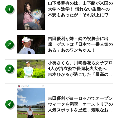
山下美夢有の妹、山下蘭が米国の
1
大学へ進学！ 慣れない生活への
不安もあったが「それ以上にワク
ワクしています」
吉田優利が妹・鈴の祝勝会に出
2
席 ゲストは「日本で一番人気の
ある」あのワンちゃん！
小祝さくら、川﨑春花ら女子プロ
3
4人が浴衣姿で長岡花火大会へ
吉本ひかるが過ごした「最高の夏
休み！」
吉田優利がヨーロッパでオープン
4
ウィークを満喫 オーストリアの
人気スポットを歴遊、素敵なお土
産もゲット！