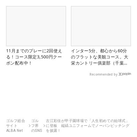
11月までのプレーに2回使え
インター5分、都心から60分
る！コース限定3,500円クー
のフラットな美観コース。大
ポン配布中！
栄カントリー俱楽部（千葉
県）
Recommended by
ゴルフ総合
ゴル
古江彩佳が甲子園球場で「人生初めての始球式」
サイト
フ界
に登板 縦縞ユニフォームでノーバンピッチング
ALBA Net
のSNS
を披露！