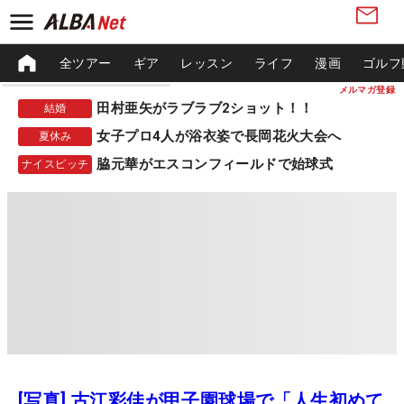
全ツアー
ギア
レッスン
ライフ
漫画
ゴルフ
メルマガ登録
田村亜矢がラブラブ2ショット！！
結婚
女子プロ4人が浴衣姿で長岡花火大会へ
夏休み
脇元華がエスコンフィールドで始球式
ナイスピッチ
[写真] 古江彩佳が甲子園球場で「人生初めて