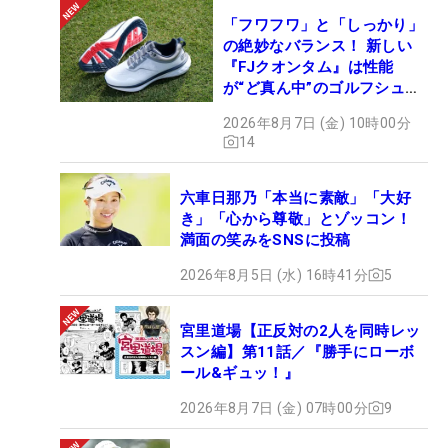
「フワフワ」と「しっかり」
の絶妙なバランス！ 新しい
『FJクオンタム』は性能
が“ど真ん中”のゴルフシュー
ズだった
2026年8月7日 (金) 10時00分
14
六車日那乃「本当に素敵」「大好
き」「心から尊敬」とゾッコン！
満面の笑みをSNSに投稿
2026年8月5日 (水) 16時41分
5
宮里道場【正反対の2人を同時レッ
スン編】第11話／『勝手にローボ
ール&ギュッ！』
2026年8月7日 (金) 07時00分
9