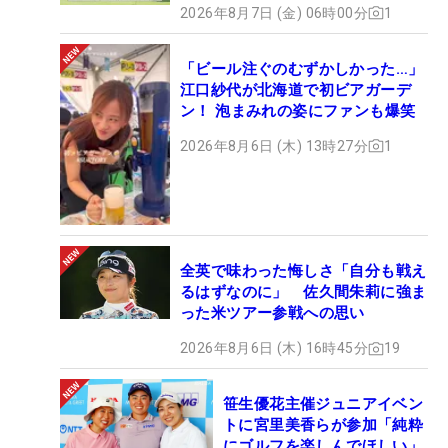
2026年8月7日 (金) 06時00分
1
「ビール注ぐのむずかしかった…」
江口紗代が北海道で初ビアガーデ
ン！ 泡まみれの姿にファンも爆笑
2026年8月6日 (木) 13時27分
1
全英で味わった悔しさ「自分も戦え
るはずなのに」 佐久間朱莉に強ま
った米ツアー参戦への思い
2026年8月6日 (木) 16時45分
19
笹生優花主催ジュニアイベン
トに宮里美香らが参加「純粋
にゴルフを楽しんでほしい」