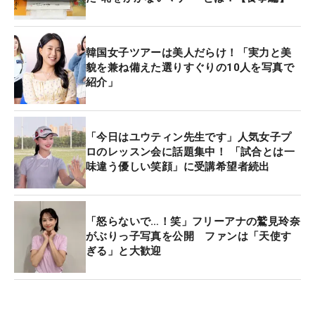
韓国女子ツアーは美人だらけ！「実力と美
貌を兼ね備えた選りすぐりの10人を写真で
紹介」
「今日はユウティン先生です」人気女子プ
ロのレッスン会に話題集中！ 「試合とは一
味違う優しい笑顔」に受講希望者続出
「怒らないで…！笑」フリーアナの鷲見玲奈
がぶりっ子写真を公開 ファンは「天使す
ぎる」と大歓迎