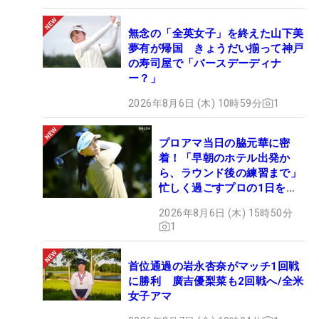
無念の「全英女子」を終えた山下美
夢有が帰国 きょうだい揃って神戸
の寿司屋で「バースデーディナ
ー？」
2026年8月6日 (木) 10時59分
1
プロアマ当日の脇元華に密
着！「早朝のホテル出発か
ら、ラウンド後の練習まで」
忙しく過ごすプロの1日を公
開
2026年8月6日 (木) 15時50分
1
首位通過の岩永杏奈がマッチ1回戦
に勝利 廣吉優梨菜も2回戦へ/全米
女子アマ