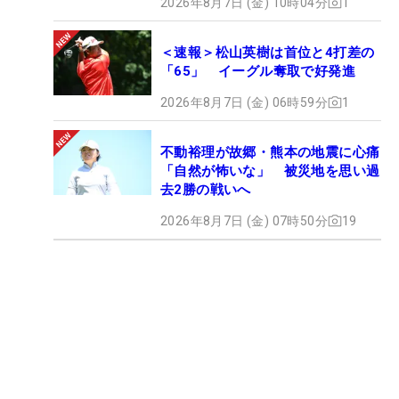
2026年8月7日 (金) 10時04分
1
＜速報＞松山英樹は首位と4打差の
「65」 イーグル奪取で好発進
2026年8月7日 (金) 06時59分
1
不動裕理が故郷・熊本の地震に心痛
「自然が怖いな」 被災地を思い過
去2勝の戦いへ
2026年8月7日 (金) 07時50分
19