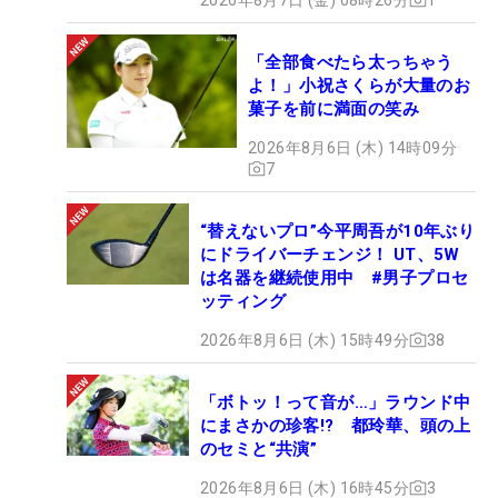
「全部食べたら太っちゃう
よ！」小祝さくらが大量のお
菓子を前に満面の笑み
2026年8月6日 (木) 14時09分
7
“替えないプロ”今平周吾が10年ぶり
にドライバーチェンジ！ UT、5W
は名器を継続使用中 #男子プロセ
ッティング
2026年8月6日 (木) 15時49分
38
「ボトッ！って音が…」ラウンド中
にまさかの珍客!? 都玲華、頭の上
のセミと“共演”
2026年8月6日 (木) 16時45分
3