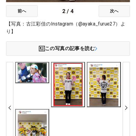
2
/
4
前へ
次へ
【写真：古江彩佳のInstagram（@ayaka_furue27）よ
り】
この写真の記事を読む