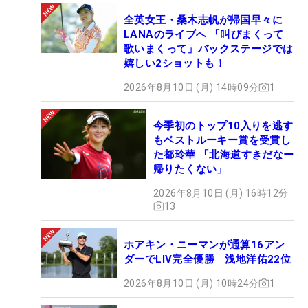
全英女王・桑木志帆が帰国早々に
LANAのライブへ 「叫びまくって
歌いまくって」バックステージでは
嬉しい2ショットも！
2026年8月10日 (月) 14時09分
1
今季初のトップ10入りを逃す
もベストルーキー賞を受賞し
た都玲華 「北海道すきだなー
帰りたくない」
2026年8月10日 (月) 16時12分
13
ホアキン・ニーマンが通算16アン
ダーでLIV完全優勝 浅地洋佑22位
2026年8月10日 (月) 10時24分
1