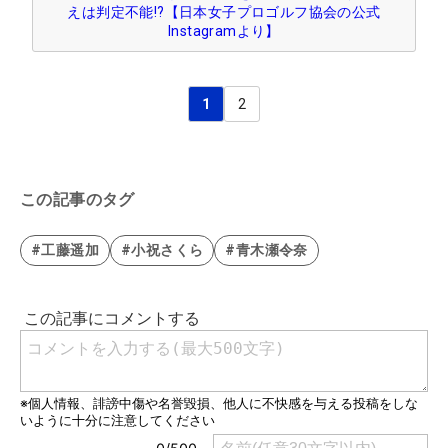
えは判定不能!?【日本女子プロゴルフ協会の公式
Instagramより】
1
2
この記事のタグ
#工藤遥加
#小祝さくら
#青木瀬令奈