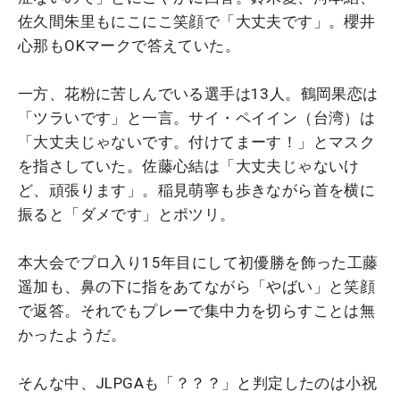
佐久間朱里もにこにこ笑顔で「大丈夫です」。櫻井
心那もOKマークで答えていた。
一方、花粉に苦しんでいる選手は13人。鶴岡果恋は
「ツラいです」と一言。サイ・ペイイン（台湾）は
「大丈夫じゃないです。付けてまーす！」とマスク
を指さしていた。佐藤心結は「大丈夫じゃないけ
ど、頑張ります」。稲見萌寧も歩きながら首を横に
振ると「ダメです」とポツリ。
本大会でプロ入り15年目にして初優勝を飾った工藤
遥加も、鼻の下に指をあてながら「やばい」と笑顔
で返答。それでもプレーで集中力を切らすことは無
かったようだ。
そんな中、JLPGAも「？？？」と判定したのは小祝