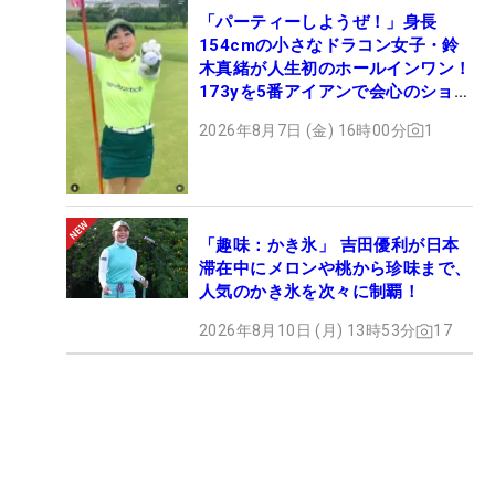
「パーティーしようぜ！」身長
154cmの小さなドラコン女子・鈴
木真緒が人生初のホールインワン！
173yを5番アイアンで会心のショッ
ト
2026年8月7日 (金) 16時00分
1
「趣味：かき氷」 吉田優利が日本
滞在中にメロンや桃から珍味まで、
人気のかき氷を次々に制覇！
2026年8月10日 (月) 13時53分
17