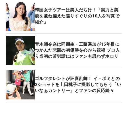
韓国女子ツアーは美人だらけ！「実力と美
貌を兼ね備えた選りすぐりの10人を写真で
紹介」
青木瀬令奈は同期生・工藤遥加が15年目に
つかんだ悲願の初優勝を心から祝福 プロ入
り当初の苦労話にはファンも思わずホロリ
ゴルフタレントが狂喜乱舞！ イ・ボミとの
2ショットを上田桃子に撮影してもらう「い
いなぁカントリー」とファンの反応続々