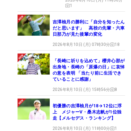
1
吉澤柚月の勝利に「自分を知ったん
だと思います」 高校の先輩・六車
日那乃が見た後輩の変化
2026年8月10日 (月) 07時30分
18
「長崎に祈りを込めて」櫻井心那が
出身地・長崎の「原爆の日」に哀悼
の意を表明 「当たり前に生活でき
ていることに感謝」
2026年8月10日 (月) 15時56分
8
初優勝の吉澤柚月が18→12位に浮
上 メジャーV・桑木志帆が1位独
走【メルセデス・ランキング】
2026年8月10日 (月) 11時00分
1