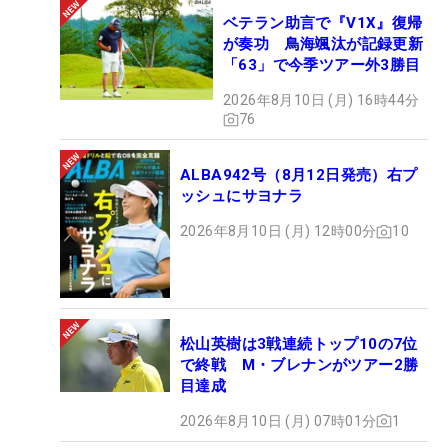
ベテラン助言で『V1X』復帰
が奏功 鳥海颯汰が記録更新
「63」で今季ツアー外3勝目
2026年8月10日 (月) 16時44分
76
ALBA942号（8月12日発売）右プ
ッシュにサヨナラ
2026年8月10日 (月) 12時00分
10
松山英樹は3戦連続トップ10の7位
で終戦 M・ブレナンがツアー2勝
目達成
2026年8月10日 (月) 07時01分
1