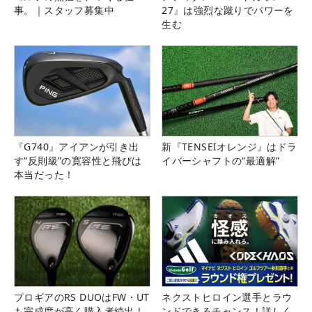
事。｜スタッフ募集中
27』は強烈な蹴りでパワーを
生む
『G740』アイアンが引き出
新『TENSEIオレンジ』はドラ
す“反則級”の寛容性と飛びは
イバーシャフトの“最適解”
本当だった！
プロギアのRS DUOはFW・UT
ネクストヒロイン選手とラウ
も完成度が高く購入者続出！
ンドできるチャンス！詳しく