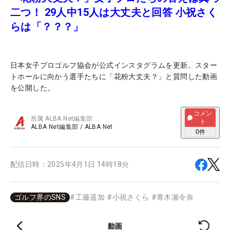
二つ！ 29人中15人は大丈夫と回答 小祝さく
らは「？？？」
日本女子プロゴルフ協会が公式インスタグラムを更新。スター
トホールに向かう選手たちに「花粉大丈夫？」と質問した動画
を公開した。
コメン
所属
ALBA Net編集部
ト
ALBA Net編集部
/
ALBA Net
0
件
配信日時：
2025年4月1日 14時18分
ゴルフ界のSNS
#
工藤遥加
#
小祝さくら
#
青木瀬令奈