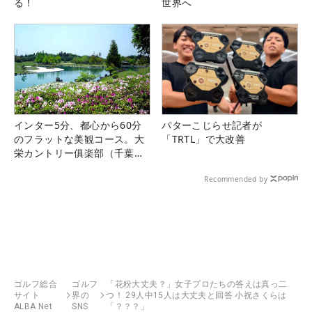
る！
世界へ
インター5分、都心から60分
パターこじらせ記者が
のフラットな美観コース。大
「TRTL」で大改善
栄カントリー俱楽部（千葉
県）
Recommended by
ゴルフ総合
ゴルフ
「花粉大丈夫？」女子プロたちの答えは真っ二
サイト
界の
つ！ 29人中15人は大丈夫と回答 小祝さくらは
ALBA Net
SNS
「？？？」