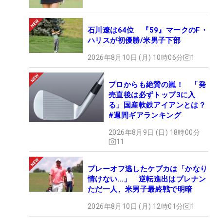
石川遼は64位 『59』マークのF・
ハリスが初優勝/米男子下部
2026年8月10日 (月) 10時06分
1
プロからも絶賛の嵐！ 「発
売直後は必ずトップ3に入
る」国産軟鉄アイアンとは？
#週間ギアランキング
2026年8月9日 (日) 18時00分
11
プレーオフ逃したケプカは「かなり
情けない…」 逆転進出はブレナン
ただ一人、米男子最終戦で明暗
2026年8月10日 (月) 12時01分
1