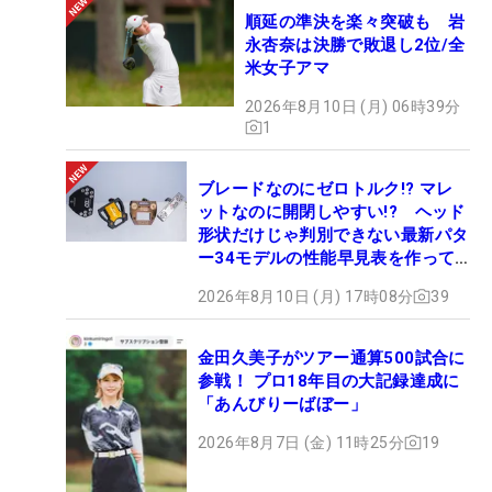
順延の準決を楽々突破も 岩
永杏奈は決勝で敗退し2位/全
米女子アマ
2026年8月10日 (月) 06時39分
1
ブレードなのにゼロトルク!? マレ
ットなのに開閉しやすい!? ヘッド
形状だけじゃ判別できない最新パタ
ー34モデルの性能早見表を作って
みた #ギアカタログ2026
2026年8月10日 (月) 17時08分
39
金田久美子がツアー通算500試合に
参戦！ プロ18年目の大記録達成に
「あんびりーばぼー」
2026年8月7日 (金) 11時25分
19