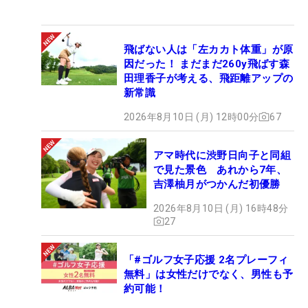
飛ばない人は「左カカト体重」が原
因だった！ まだまだ260y飛ばす森
田理香子が考える、飛距離アップの
新常識
2026年8月10日 (月) 12時00分
67
アマ時代に渋野日向子と同組
で見た景色 あれから7年、
吉澤柚月がつかんだ初優勝
2026年8月10日 (月) 16時48分
27
「#ゴルフ女子応援 2名プレーフィ
無料」は女性だけでなく、男性も予
約可能！