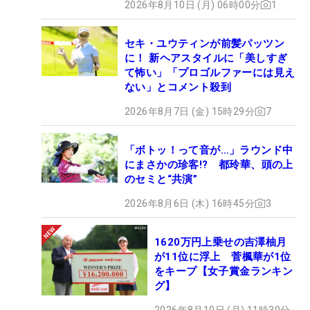
2026年8月10日 (月) 06時00分
1
セキ・ユウティンが前髪パッツン
に！ 新ヘアスタイルに「美しすぎ
て怖い」「プロゴルファーには見え
ない」とコメント殺到
2026年8月7日 (金) 15時29分
7
「ボトッ！って音が…」ラウンド中
にまさかの珍客!? 都玲華、頭の上
のセミと“共演”
2026年8月6日 (木) 16時45分
3
1620万円上乗せの吉澤柚月
が11位に浮上 菅楓華が1位
をキープ【女子賞金ランキン
グ】
2026年8月10日 (月) 11時30分