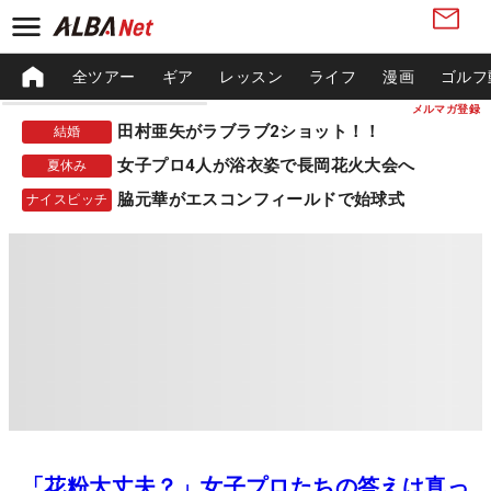
全ツアー
ギア
レッスン
ライフ
漫画
ゴルフ
メルマガ登録
田村亜矢がラブラブ2ショット！！
結婚
女子プロ4人が浴衣姿で長岡花火大会へ
夏休み
脇元華がエスコンフィールドで始球式
ナイスピッチ
「花粉大丈夫？」女子プロたちの答えは真っ