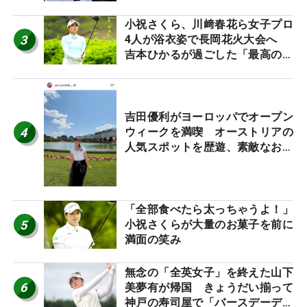
小祝さくら、川﨑春花ら女子プロ
3
4人が浴衣姿で長岡花火大会へ
吉本ひかるが過ごした「最高の夏
休み！」
吉田優利がヨーロッパでオープン
4
ウィークを満喫 オーストリアの
人気スポットを歴遊、素敵なお土
産もゲット！
「全部食べたら太っちゃうよ！」
5
小祝さくらが大量のお菓子を前に
満面の笑み
無念の「全英女子」を終えた山下
6
美夢有が帰国 きょうだい揃って
神戸の寿司屋で「バースデーディ