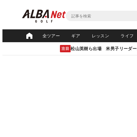
全ツアー
ギア
レッスン
ライフ
松山英樹ら出場 米男子リーダー
注目