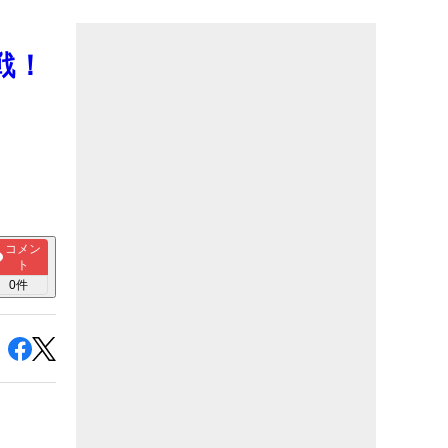
戦！
コメン
ト
0
件