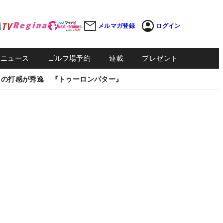
メルマガ登録
ログイン
Sニュース
ゴルフ場予約
連載
プレゼント
しの打感が秀逸 『トゥーロンパター』