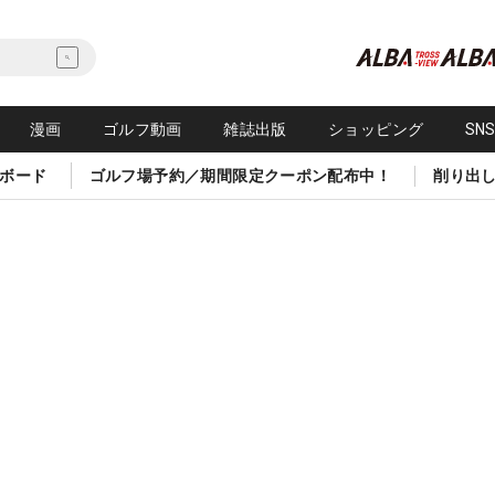
漫画
ゴルフ動画
雑誌出版
ショッピング
SN
ボード
ゴルフ場予約／期間限定クーポン配布中！
削り出