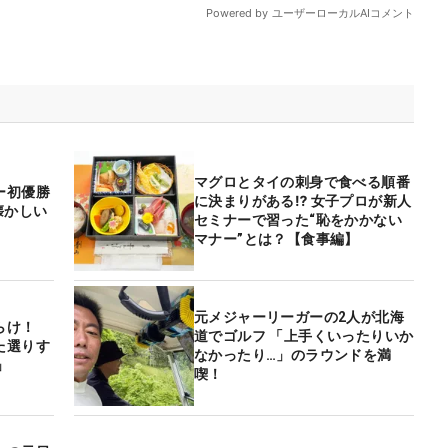
マグロとタイの刺身で食べる順番
ー初優勝
に決まりがある⁉ 女子プロが新人
懐かしい
セミナーで習った“恥をかかない
マナー”とは？【食事編】
元メジャーリーガーの2人が北海
らけ！
道でゴルフ 「上手くいったりいか
た選りす
なかったり…」のラウンドを満
」
喫！