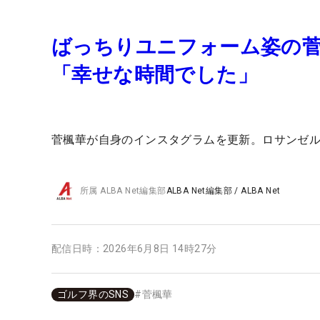
ばっちりユニフォーム姿の
「幸せな時間でした」
菅楓華が自身のインスタグラムを更新。ロサンゼ
所属
ALBA Net編集部
ALBA Net編集部
/
ALBA Net
配信日時：
2026年6月8日 14時27分
ゴルフ界のSNS
#
菅楓華