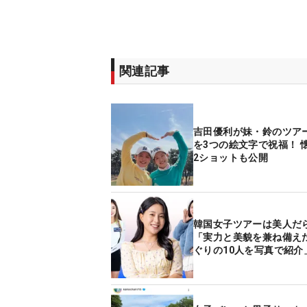
関連記事
吉田優利が妹・鈴のツア
を3つの絵文字で祝福！ 
2ショットも公開
韓国女子ツアーは美人だ
「実力と美貌を兼ね備え
ぐりの10人を写真で紹介