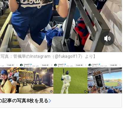
楓華のInstagram（@fukagolf17）より】
の記事の写真
8
枚を見る