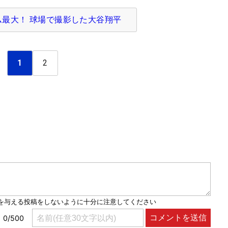
ム最大！ 球場で撮影した大谷翔平
1
2