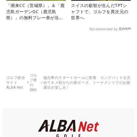
「潮来CC（茨城県）」＆「鹿
スイスの叡智が生んだTPTシ
児島ガーデンGC（鹿児島
ャフトで、ゴルフを異次元の
県）」の無料プレー券が当た
世界へ
る！！
Recommended by
ゴル
ゴルフ総合
脇元華のスタートホールに密着 ロングパットを沈
フ界
サイト
めてキメ顔からの新ポーズ、トーナメントでのお披
の
ALBA Net
露目が楽しみ！
SNS