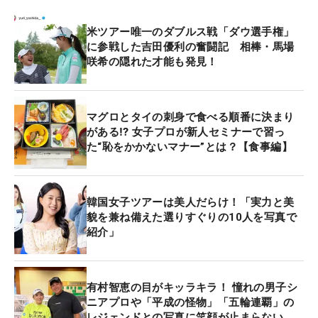
米ツアー唯一のダブルス戦「ダウ選手権」
に参戦した吉田優利の奮闘記 相棒・馬場
咲希の隠れた才能も発見！
マグロとタイの刺身で食べる順番に決まり
がある⁉ 女子プロが新人セミナーで習っ
た“恥をかかないマナー”とは？【食事編】
韓国女子ツアーは美人だらけ！「実力と美
貌を兼ね備えた選りすぐりの10人を写真で
紹介」
有村智恵の目がキッラキラ！ 憧れの男子シ
ニアプロや「平成の怪物」「五輪連覇」の
レジェンドとの写真に笑顔が止まらない