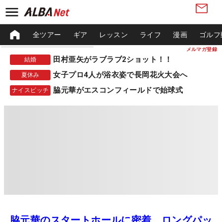
全ツアー
ギア
レッスン
ライフ
漫画
ゴルフ
メルマガ登録
田村亜矢がラブラブ2ショット！！
結婚
女子プロ4人が浴衣姿で長岡花火大会へ
夏休み
脇元華がエスコンフィールドで始球式
ナイスピッチ
脇元華のスタートホールに密着 ロングパッ