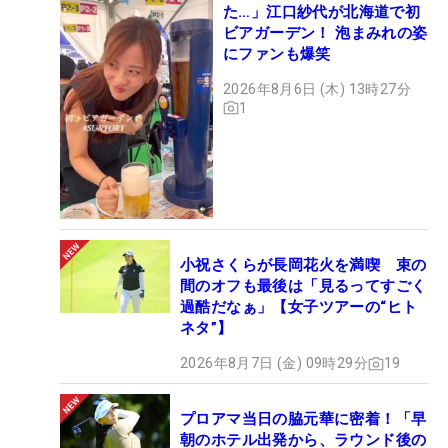
た…」江口紗代が北海道で初
ビアガーデン！ 泡まみれの姿
にファンも爆笑
2026年8月6日 (木) 13時27分
1
小祝さくらが長岡花火を満喫 束の
間のオフも最後は「見るってすごく
過酷だなぁ」【女子ツアーの“ヒト
ネタ”】
2026年8月7日 (金) 09時29分
19
プロアマ当日の脇元華に密着！「早
朝のホテル出発から、ラウンド後の