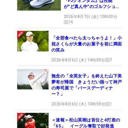
『FJクオンタム』は性能
が“ど真ん中”のゴルフシュー
ズだった
2026年8月7日 (金) 10時00分
14
「全部食べたら太っちゃうよ！」小
祝さくらが大量のお菓子を前に満面
の笑み
2026年8月6日 (木) 14時09分
7
無念の「全英女子」を終えた山下美
夢有が帰国 きょうだい揃って神戸
の寿司屋で「バースデーディナ
ー？」
2026年8月6日 (木) 10時59分
1
＜速報＞松山英樹は首位と4打差の
「65」 イーグル奪取で好発進