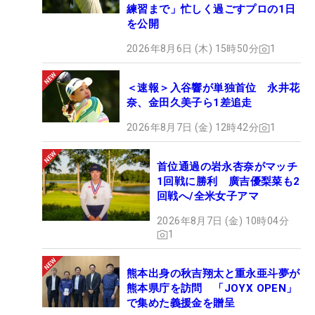
練習まで」忙しく過ごすプロの1日
を公開
2026年8月6日 (木) 15時50分
1
＜速報＞入谷響が単独首位 永井花
奈、金田久美子ら1差追走
2026年8月7日 (金) 12時42分
1
首位通過の岩永杏奈がマッチ
1回戦に勝利 廣吉優梨菜も2
回戦へ/全米女子アマ
2026年8月7日 (金) 10時04分
1
熊本出身の秋吉翔太と重永亜斗夢が
熊本県庁を訪問 「JOYX OPEN」
で集めた義援金を贈呈