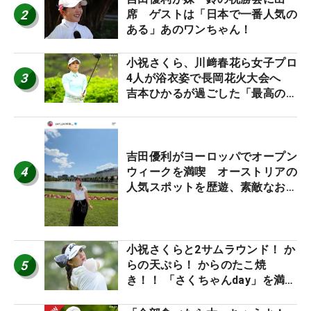
2
席 ゲストは「日本で一番人気の
ある」あのワンちゃん！
小祝さくら、川﨑春花ら女子プロ
3
4人が浴衣姿で長岡花火大会へ
吉本ひかるが過ごした「最高の夏
休み！」
吉田優利がヨーロッパでオープン
4
ウィークを満喫 オーストリアの
人気スポットを歴遊、素敵なお土
産もゲット！
小祝さくらと2サムラウンド！ か
5
らの天ぷら！ からのたこ焼
き！！ 「さくちゃんday」を満喫
した吉本ひかるの福岡遠征最終日