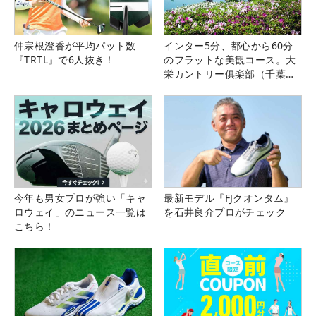
仲宗根澄香が平均パット数
インター5分、都心から60分
『TRTL』で6人抜き！
のフラットな美観コース。大
栄カントリー俱楽部（千葉
県）
今年も男女プロが強い「キャ
最新モデル『FJクオンタム』
ロウェイ」のニュース一覧は
を石井良介プロがチェック
こちら！