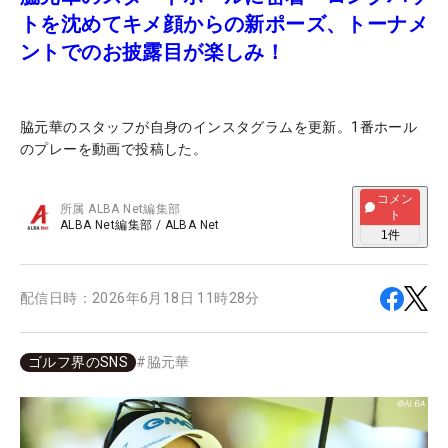
トを沈めてキメ顔からの新ポーズ、トーナメ
ントでのお披露目が楽しみ！
脇元華のスタッフが自身のインスタグラムを更新。1番ホール
のプレーを動画で投稿した。
コメン
所属
ALBA Net編集部
ト
ALBA Net編集部
/
ALBA Net
1
件
配信日時：
2026年6月18日 11時28分
ゴルフ界のSNS
#
脇元華