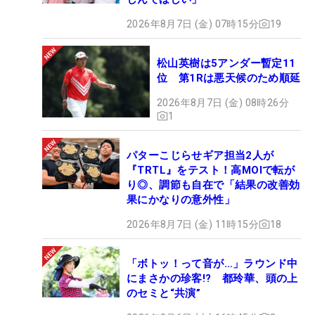
2026年8月7日 (金) 07時15分
19
松山英樹は5アンダー暫定11
位 第1Rは悪天候のため順延
2026年8月7日 (金) 08時26分
1
パターこじらせギア担当2人が
『TRTL』をテスト！高MOIで転が
り◎、調節も自在で「結果の改善効
果にかなりの意外性」
2026年8月7日 (金) 11時15分
18
「ボトッ！って音が…」ラウンド中
にまさかの珍客!? 都玲華、頭の上
のセミと“共演”