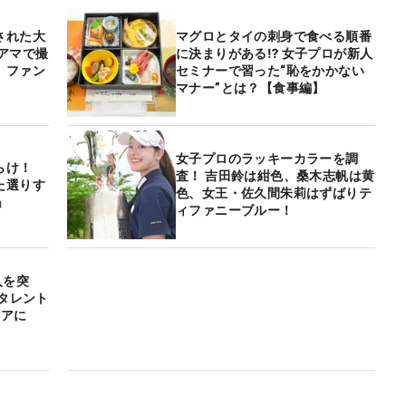
された大
マグロとタイの刺身で食べる順番
アマで撮
に決まりがある⁉ 女子プロが新人
、ファン
セミナーで習った“恥をかかない
マナー”とは？【食事編】
女子プロのラッキーカラーを調
らけ！
査！ 吉田鈴は紺色、桑木志帆は黄
た選りす
色、女王・佐久間朱莉はずばりテ
」
ィファニーブルー！
人を突
性タレント
コアに
」