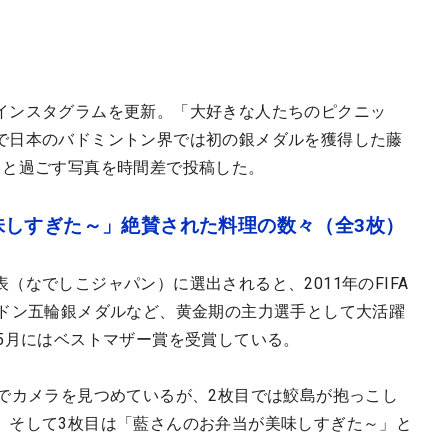
インスタグラムを更新。「大好きな人たちのピクニッ
で日本のバドミントン界では初の銀メダルを獲得した藤
りと過ごす写真を時間差で投稿した。
味しすぎた～」絶賛された料理の数々（全3枚）
（なでしこジャパン）に選出されると、2011年のFIFA
ンドン五輪銀メダルなど、黄金期の主力選手として大活躍
5月にはベストマザー賞を受賞している。
顔でカメラを見つめているが、2枚目では鮫島が抱っこし
。そして3枚目は「藍さんのお弁当が美味しすぎた～」と