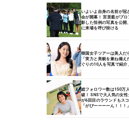
いよいよ自身の名前が冠
会が開幕！ 宮里藍がプロ
影した恒例の写真を公開
に来場を呼び掛ける
韓国女子ツアーは美人だ
「実力と美貌を兼ね備え
ぐりの10人を写真で紹介
総フォロワー数は150万
破！ SNSで大人気の女
が6回目のラウンドもス
「がびーーーーん！！！