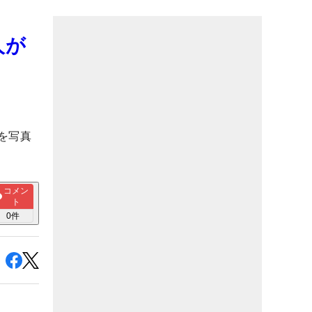
人が
を写真
コメン
ト
0
件