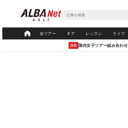
全ツアー
ギア
レッスン
ライフ
国内女子ツアー組み合わせ
注目