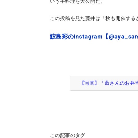
いう手料理を大公開だ。
この投稿を見た藤井は「秋も開催する
鮫島彩のInstagram【@aya_sa
【写真】「藍さんのお弁
この記事のタグ