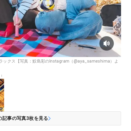
ス【写真：鮫島彩のInstagram（@aya_sameshima）よ
の記事の写真
3
枚を見る