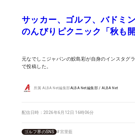
サッカー、ゴルフ、バドミン
のんびりピクニック「秋も
元なでしこジャパンの鮫島彩が自身のインスタグ
で投稿した。
所属
ALBA Net編集部
ALBA Net編集部
/
ALBA Net
配信日時：
2026年6月12日 16時06分
ゴルフ界のSNS
#
宮里藍