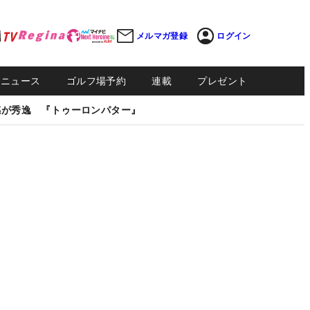
メルマガ登録
ログイン
Sニュース
ゴルフ場予約
連載
プレゼント
感が秀逸 『トゥーロンパター』