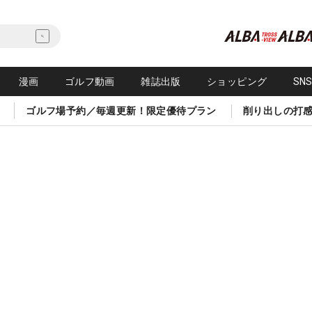
漫画
ゴルフ動画
雑誌出版
ショッピング
SN
ゴルフ場予約／毎週更新！限定優待プラン
削り出しの打