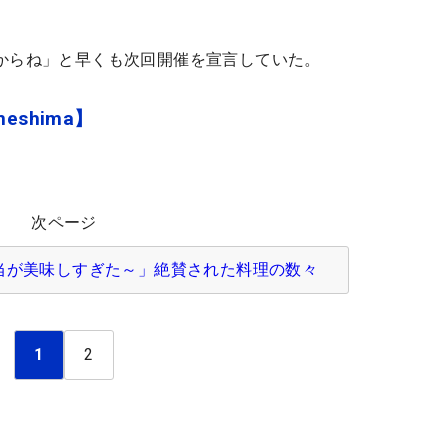
からね」と早くも次回開催を宣言していた。
meshima】
次ページ
当が美味しすぎた～」絶賛された料理の数々
1
2