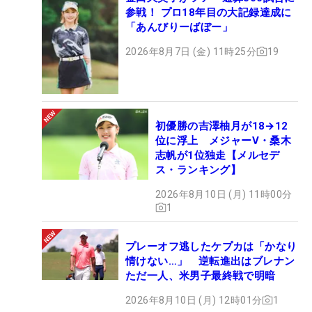
参戦！ プロ18年目の大記録達成に
「あんびりーばぼー」
2026年8月7日 (金) 11時25分
19
初優勝の吉澤柚月が18→12
位に浮上 メジャーV・桑木
志帆が1位独走【メルセデ
ス・ランキング】
2026年8月10日 (月) 11時00分
1
プレーオフ逃したケプカは「かなり
情けない…」 逆転進出はブレナン
ただ一人、米男子最終戦で明暗
2026年8月10日 (月) 12時01分
1