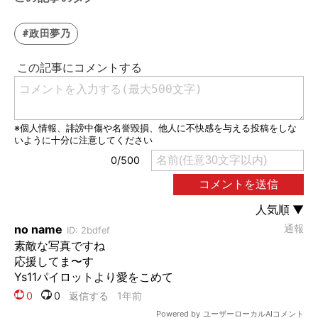
#政田夢乃