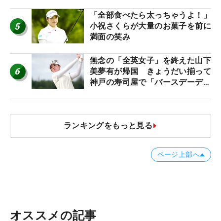
「全部食べたら太っちゃうよ！」
5
小祝さくらが大量のお菓子を前に
満面の笑み
無念の「全英女子」を終えた山下
6
美夢有が帰国 きょうだい揃って
神戸の寿司屋で「バースデーディ
ナー？」
ランキングをもっと見る
ページ上部へ
オススメの記事