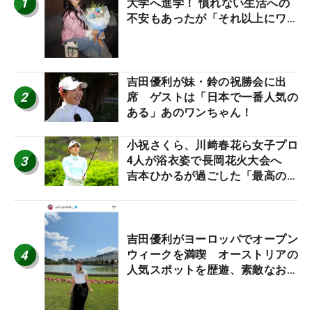
1
大学へ進学！ 慣れない生活への
不安もあったが「それ以上にワク
ワクしています」
吉田優利が妹・鈴の祝勝会に出
2
席 ゲストは「日本で一番人気の
ある」あのワンちゃん！
小祝さくら、川﨑春花ら女子プロ
3
4人が浴衣姿で長岡花火大会へ
吉本ひかるが過ごした「最高の夏
休み！」
吉田優利がヨーロッパでオープン
4
ウィークを満喫 オーストリアの
人気スポットを歴遊、素敵なお土
産もゲット！