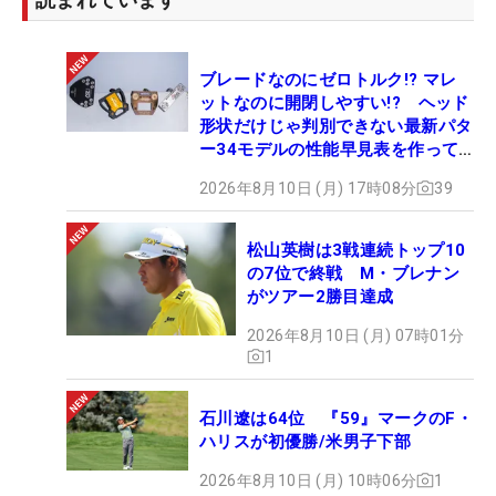
ブレードなのにゼロトルク!? マレ
ットなのに開閉しやすい!? ヘッド
形状だけじゃ判別できない最新パタ
ー34モデルの性能早見表を作って
みた #ギアカタログ2026
2026年8月10日 (月) 17時08分
39
松山英樹は3戦連続トップ10
の7位で終戦 M・ブレナン
がツアー2勝目達成
2026年8月10日 (月) 07時01分
1
石川遼は64位 『59』マークのF・
ハリスが初優勝/米男子下部
2026年8月10日 (月) 10時06分
1