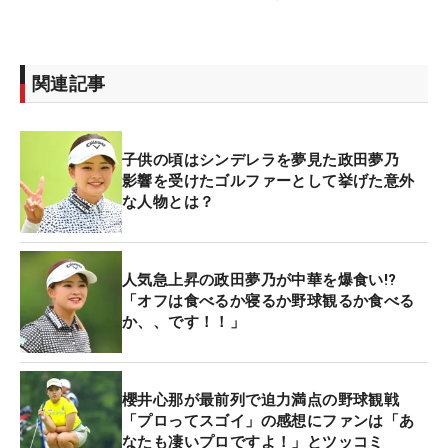
関連記事
子供の頃はシンデレラを夢見た政田夢乃
影響を受けたゴルファーとして挙げた意外
な人物とは？
人気急上昇の政田夢乃が中華を爆食い!?
「オフは食べるか寝るか野球観るか食べる
か、、です！！」
櫻井心那が最前列で迫力満点の野球観戦
「プロってスゴイ」の感想にファンは「あ
なたも凄いプロですよ！」とツッコミ