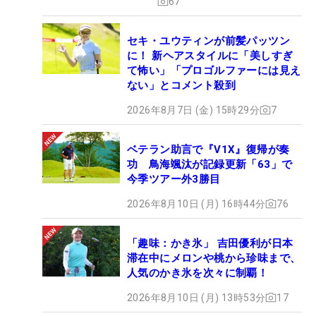
67
セキ・ユウティンが前髪パッツン
に！ 新ヘアスタイルに「美しすぎ
て怖い」「プロゴルファーには見え
ない」とコメント殺到
2026年8月7日 (金) 15時29分
7
ベテラン助言で『V1X』復帰が奏
功 鳥海颯汰が記録更新「63」で
今季ツアー外3勝目
2026年8月10日 (月) 16時44分
76
「趣味：かき氷」 吉田優利が日本
滞在中にメロンや桃から珍味まで、
人気のかき氷を次々に制覇！
2026年8月10日 (月) 13時53分
17