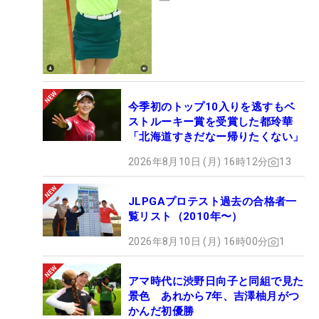
今季初のトップ10入りを逃すもベ
ストルーキー賞を受賞した都玲華
「北海道すきだなー帰りたくない」
2026年8月10日 (月) 16時12分
13
JLPGAプロテスト過去の合格者一
覧リスト（2010年〜）
2026年8月10日 (月) 16時00分
1
アマ時代に渋野日向子と同組で見た
景色 あれから7年、吉澤柚月がつ
かんだ初優勝