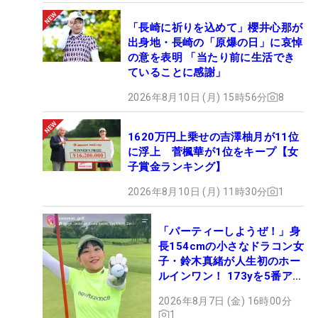
「長崎に祈りを込めて」櫻井心那が
出身地・長崎の「原爆の日」に哀悼
の意を表明 「当たり前に生活でき
ていることに感謝」
2026年8月10日 (月) 15時56分
8
1620万円上乗せの吉澤柚月が11位
に浮上 菅楓華が1位をキープ【女
子賞金ランキング】
2026年8月10日 (月) 11時30分
1
「パーティーしようぜ！」身
長154cmの小さなドラコン女
子・鈴木真緒が人生初のホー
ルインワン！ 173yを5番アイ
アンで会心のショット
2026年8月7日 (金) 16時00分
1