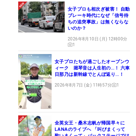
女子プロも相次ぎ被害！ 自動
ブレーキ時代になぜ「信号待
ちの追突事故」は無くならな
いのか？
2026年8月10日 (月) 12時00分
1
女子プロたちが過ごしたオープンウ
ィーク 堀琴音は人生初の…！ 六車
日那乃は新幹線でとんぼ返り…！
2026年8月7日 (金) 11時57分
1
全英女王・桑木志帆が帰国早々に
LANAのライブへ 「叫びまくって
歌いまくって」バックステージでは