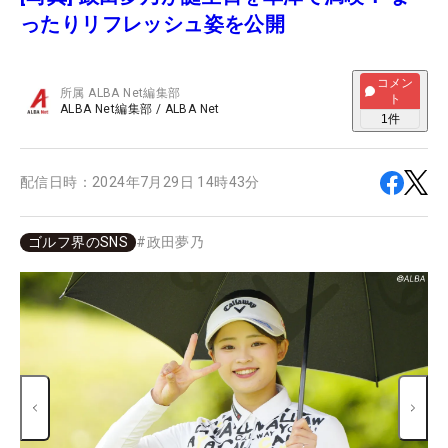
ったりリフレッシュ姿を公開
コメン
所属
ALBA Net編集部
ト
ALBA Net編集部
/
ALBA Net
1
件
配信日時：
2024年7月29日 14時43分
ゴルフ界のSNS
#
政田夢乃