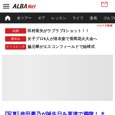
全ツアー
ギア
レッスン
ライフ
漫画
ゴルフ
メルマガ登録
田村亜矢がラブラブ2ショット！！
結婚
女子プロ4人が浴衣姿で長岡花火大会へ
夏休み
脇元華がエスコンフィールドで始球式
ナイスピッチ
[写真] 政田夢乃が誕生日を草津で満喫！ ま