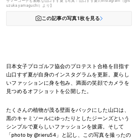
サマーコーデも素敵な山口すず夏【写真：山口すず夏のInstagram（@s
uzuka.yamaguchi）より】
この記事の写真
1
枚を見る
日本女子プロゴルフ協会のプロテスト合格を目指す
山口すず夏が自身のインスタグラムを更新。夏らし
いファッションに身を包み、満面の笑顔でカメラを
見つめるオフショットを公開した。
たくさんの植物が茂る壁面をバックにした山口は、
黒のキャミソールにゆったりとしたジーンズという
シンプルで夏らしいファッションを披露。そして
「photo by @rieru54」と記し、この写真を撮ったの