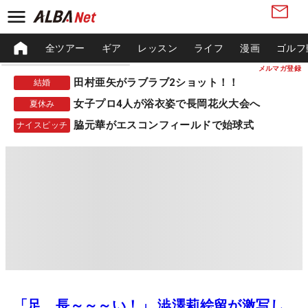
全ツアー
ギア
レッスン
ライフ
漫画
ゴルフ
メルマガ登録
田村亜矢がラブラブ2ショット！！
結婚
女子プロ4人が浴衣姿で長岡花火大会へ
夏休み
脇元華がエスコンフィールドで始球式
ナイスピッチ
「足、長～～～い！」 澁澤莉絵留が激写し