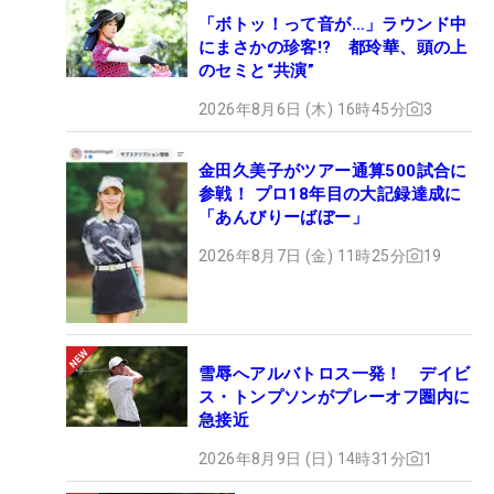
「ボトッ！って音が…」ラウンド中
にまさかの珍客!? 都玲華、頭の上
のセミと“共演”
2026年8月6日 (木) 16時45分
3
金田久美子がツアー通算500試合に
参戦！ プロ18年目の大記録達成に
「あんびりーばぼー」
2026年8月7日 (金) 11時25分
19
雪辱へアルバトロス一発！ デイビ
ス・トンプソンがプレーオフ圏内に
急接近
2026年8月9日 (日) 14時31分
1