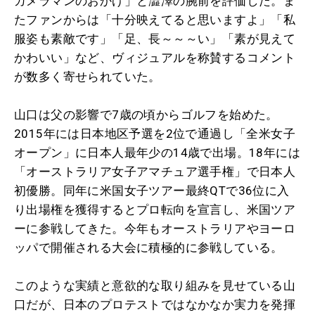
カメラマンのおかげ」と澁澤の腕前を評価した。ま
たファンからは「十分映えてると思いますよ」「私
服姿も素敵です」「足、長～～～い」「素が見えて
かわいい」など、ヴィジュアルを称賛するコメント
が数多く寄せられていた。
山口は父の影響で7歳の頃からゴルフを始めた。
2015年には日本地区予選を2位で通過し「全米女子
オープン」に日本人最年少の14歳で出場。18年には
「オーストラリア女子アマチュア選手権」で日本人
初優勝。同年に米国女子ツアー最終QTで36位に入
り出場権を獲得するとプロ転向を宣言し、米国ツア
ーに参戦してきた。今年もオーストラリアやヨーロ
ッパで開催される大会に積極的に参戦している。
このような実績と意欲的な取り組みを見せている山
口だが、日本のプロテストではなかなか実力を発揮