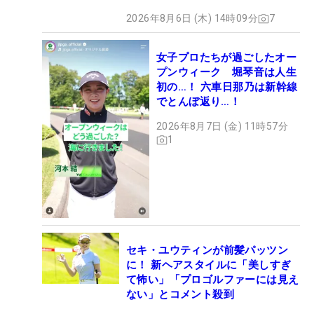
2026年8月6日 (木) 14時09分
7
女子プロたちが過ごしたオー
プンウィーク 堀琴音は人生
初の…！ 六車日那乃は新幹線
でとんぼ返り…！
2026年8月7日 (金) 11時57分
1
セキ・ユウティンが前髪パッツン
に！ 新ヘアスタイルに「美しすぎ
て怖い」「プロゴルファーには見え
ない」とコメント殺到