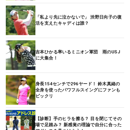
「私より先に泣かないで」 渋野日向子の復
活を支えたキャディは誰？
吉本ひかる率いるミニオン軍団 雨のUSJ
に大集合！
身長154センチで296ヤード！ 鈴木真緒の
全身を使ったパワフルスイングにファンも
ビックリ
【診断】手のヒラを擦る？ 目を閉じてその
場で足踏み？ 新感覚の理論で自分に合った