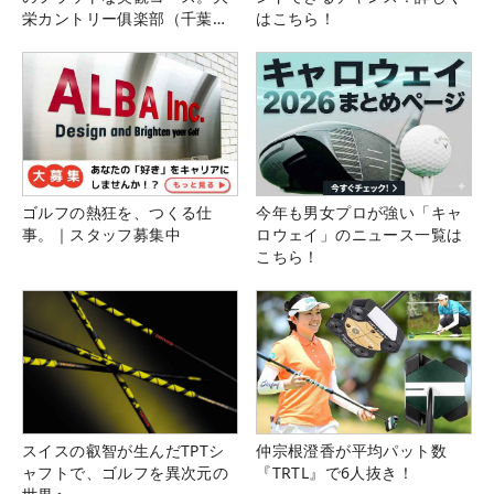
栄カントリー俱楽部（千葉
はこちら！
県）
ゴルフの熱狂を、つくる仕
今年も男女プロが強い「キャ
事。｜スタッフ募集中
ロウェイ」のニュース一覧は
こちら！
スイスの叡智が生んだTPTシ
仲宗根澄香が平均パット数
ャフトで、ゴルフを異次元の
『TRTL』で6人抜き！