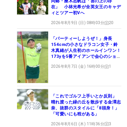
同郷・桑木志帆は「雲の上の存
在」 小林光希が全英女王のキャデ
ィとツアー初Vへ
2026年8月9日 (日) 08時03分
20
「パーティーしようぜ！」身長
154cmの小さなドラコン女子・鈴
木真緒が人生初のホールインワン！
173yを5番アイアンで会心のショッ
ト
2026年8月7日 (金) 16時00分
1
「これでゴルフ上手いとか反則」
晴れ渡った緑の丘を散歩する金澤志
奈、抜群のスタイルに「8頭身！」
「可愛いにも程がある」
2026年8月6日 (木) 11時36分
3