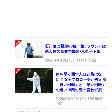
石川遼は暫定68位 第3ラウンドは
悪天候の影響で順延/米男子下部
2026年8月9日 (日) 11時15分
1
体を早く回す人ほど飛ばな
い!? 女子プロコーチが教える
「速い回転」と「早い回転」
の違い #四の五の言わず振り
氣れ
2026年8月9日 (日) 12時00分
31