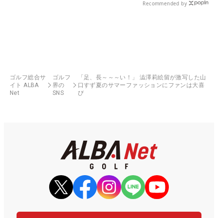
Recommended by
ゴルフ総合サ
ゴルフ
「足、長～～～い！」 澁澤莉絵留が激写した山
イト ALBA
界の
口すず夏のサマーファッションにファンは大喜
Net
SNS
び