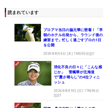
読まれています
プロアマ当日の脇元華に密着！「早
朝のホテル出発から、ラウンド後の
練習まで」忙しく過ごすプロの1日
を公開
2026年8月6日 (木) 15時50分
1
消化不良の日々に「こんな感
じか」 菅楓華が北海道
で“憂さ晴らし”の4位フィニ
ッシュ
2026年8月9日 (日) 17時06分
21