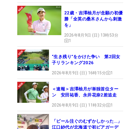
22歳・吉澤柚月が念願の初優
勝「全英の桑木さんから刺激
を」
2026年8月9日 (日) 13時53分
1
“生き残り”をかけた争い 第2回女
子リランキング2026
2026年8月9日 (日) 16時15分
1
＜速報＞吉澤柚月が単独首位ター
ン 安田祐香、永井花奈2差追走
2026年8月9日 (日) 11時32分
1
「ビール注ぐのむずかしかった…」
江口紗代が北海道で初ビアガーデ