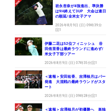
岩永杏奈が4強進出、準決勝
は9H終えて3UP 大会は連日
の順延/全米女子アマ
2026年8月9日 (日) 09時39分
1
伊藤二花は52位フィニッシュ 谷
田侑里香は最終ラウンドに進めず/
米女子下部ツアー
2026年8月9日 (日) 07時35分
1
＜速報＞安田祐香、吉澤柚月はパー
発進 大混戦の最終ラウンドがスタ
ート
2026年8月9日 (日) 09時28分
1
＜速報＞吉澤柚月が初優勝へ 単独