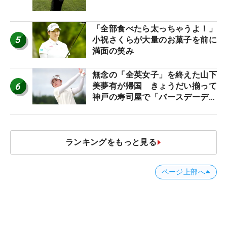
「全部食べたら太っちゃうよ！」
5
小祝さくらが大量のお菓子を前に
満面の笑み
無念の「全英女子」を終えた山下
6
美夢有が帰国 きょうだい揃って
神戸の寿司屋で「バースデーディ
ナー？」
ランキングをもっと見る
ページ上部へ