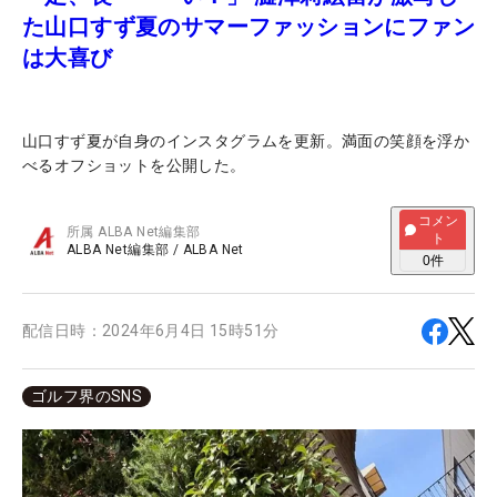
た山口すず夏のサマーファッションにファン
は大喜び
山口すず夏が自身のインスタグラムを更新。満面の笑顔を浮か
べるオフショットを公開した。
コメン
所属
ALBA Net編集部
ト
ALBA Net編集部
/
ALBA Net
0
件
配信日時：
2024年6月4日 15時51分
ゴルフ界のSNS