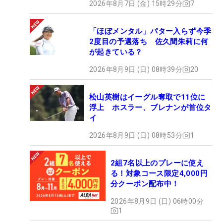
2026年8月7日 (金) 15時29分
7
「ほぼメンタル」パター入らず今季
2度目の予選落ち 佐久間朱莉に何
が起きている？
2026年8月9日 (日) 08時39分
20
松山英樹はイーグル奪取で11位に
浮上 ホスラー、ブレナンが首位タ
イ
2026年8月9日 (日) 08時53分
1
2組7名以上のプレーに使え
る！対象コース限定4,000円
分クーポン配布中！
2026年8月9日 (日) 06時00分
1