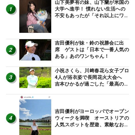
山下美夢有の妹、山下蘭が米国の
1
大学へ進学！ 慣れない生活への
不安もあったが「それ以上にワク
ワクしています」
吉田優利が妹・鈴の祝勝会に出
2
席 ゲストは「日本で一番人気の
ある」あのワンちゃん！
小祝さくら、川﨑春花ら女子プロ
3
4人が浴衣姿で長岡花火大会へ
吉本ひかるが過ごした「最高の夏
休み！」
吉田優利がヨーロッパでオープン
4
ウィークを満喫 オーストリアの
人気スポットを歴遊、素敵なお土
産もゲット！