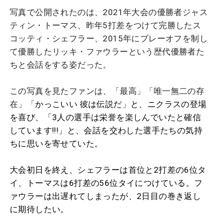
写真で公開されたのは、2021年大会の優勝者ジャス
ティン・トーマス、昨年5打差をつけて完勝したス
コッティ・シェフラー、2015年にプレーオフを制し
て優勝したリッキ・ファウラーという歴代優勝者た
ちと会話をする姿だった。
この写真を見たファンは、「最高」「唯一無二の存
在」「
かっこいい 彼は伝説だ」と、ニクラスの登場
を喜び、「3人の選手は栄誉を楽しんでいたと確信
しています!!!」と、会話を交わした選手たちの気持
ちに思いを寄せていた。
大会初日を終え、シェフラーは首位と2打差の6位タ
イ、トーマスは6打差の56位タイにつけている。フ
ァウラーは出遅れてしまったが、2日目の巻き返し
に期待したい。