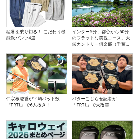
猛暑を乗り切る！ こだわり機
インター5分、都心から60分
能派パンツ4選
のフラットな美観コース。大
栄カントリー俱楽部（千葉
県）
仲宗根澄香が平均パット数
パターこじらせ記者が
『TRTL』で6人抜き！
「TRTL」で大改善