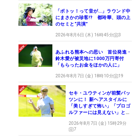
「ボトッ！って音が…」ラウンド中
にまさかの珍客!? 都玲華、頭の上
のセミと“共演”
2026年8月6日 (木) 16時45分
3
あふれる熊本への思い 首位発進・
鈴木愛が被災地に1000万円寄付
「もらったお金をほかの人に」
2026年8月7日 (金) 18時10分
19
セキ・ユウティンが前髪パッ
ツンに！ 新ヘアスタイルに
「美しすぎて怖い」「プロゴ
ルファーには見えない」とコ
メント殺到
2026年8月7日 (金) 15時29分
7