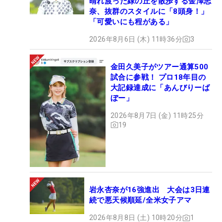
晴れ渡った緑の丘を散歩する金澤志
奈、抜群のスタイルに「8頭身！」
「可愛いにも程がある」
2026年8月6日 (木) 11時36分
3
金田久美子がツアー通算500
試合に参戦！ プロ18年目の
大記録達成に「あんびりーば
ぼー」
2026年8月7日 (金) 11時25分
19
岩永杏奈が16強進出 大会は3日連
続で悪天候順延/全米女子アマ
2026年8月8日 (土) 10時20分
1