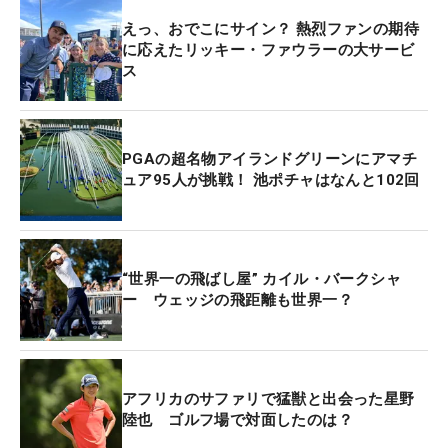
えっ、おでこにサイン？ 熱烈ファンの期待
に応えたリッキー・ファウラーの大サービ
ス
PGAの超名物アイランドグリーンにアマチ
ュア95人が挑戦！ 池ポチャはなんと102回
“世界一の飛ばし屋” カイル・バークシャ
ー ウェッジの飛距離も世界一？
アフリカのサファリで猛獣と出会った星野
陸也 ゴルフ場で対面したのは？