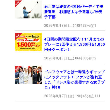
石川遼は終盤の4連続バーディで決
勝進出 杉浦悠太は予選落ち/米男
子下部
2026年8月8日 (土) 10時33分
1
4日間の期間限定配布！11月までの
プレーに2回使える1,500円＆1,000
円分クーポン！
2026年8月8日 (土) 06時00分
2
ゴルフウェアとは一味違うギャップ
にノックアウト！ ファンが惚れ直
した「ドレス姿が完璧すぎる女子プ
ロ」神10
2026年8月7日 (金) 19時45分
111