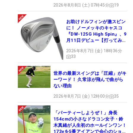
2026年8月8日 (土) 07時45分
19
お助けドルフィンが激スピン
に！ ノーメッキのキャスコ
『DW-125G High Spin』、9
月11日デビュー【打ってみ
た】
2026年8月7日 (金) 18時36分
33
世界の最新スイングは「圧縮」がキ
ーワード！ 久常涼が飛んで曲がら
ない理由
2026年8月7日 (金) 12時00分
35
「パーティーしようぜ！」身長
154cmの小さなドラコン女子・鈴
木真緒が人生初のホールインワン！
173yを5番アイアンで会心のショッ