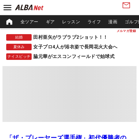
全ツアー
ギア
レッスン
ライフ
漫画
ゴルフ
メルマガ登録
田村亜矢がラブラブ2ショット！！
結婚
女子プロ4人が浴衣姿で長岡花火大会へ
夏休み
脇元華がエスコンフィールドで始球式
ナイスピッチ
「ザ・プレーヤーズ選手権」初代優勝者の