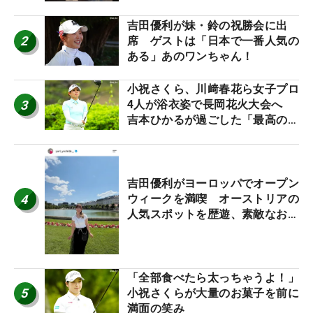
吉田優利が妹・鈴の祝勝会に出
2
席 ゲストは「日本で一番人気の
ある」あのワンちゃん！
小祝さくら、川﨑春花ら女子プロ
3
4人が浴衣姿で長岡花火大会へ
吉本ひかるが過ごした「最高の夏
休み！」
吉田優利がヨーロッパでオープン
4
ウィークを満喫 オーストリアの
人気スポットを歴遊、素敵なお土
産もゲット！
「全部食べたら太っちゃうよ！」
5
小祝さくらが大量のお菓子を前に
満面の笑み