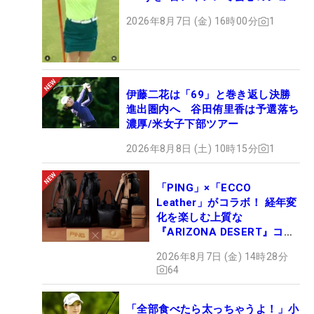
ト
2026年8月7日 (金) 16時00分
1
伊藤二花は「69」と巻き返し決勝
進出圏内へ 谷田侑里香は予選落ち
濃厚/米女子下部ツアー
2026年8月8日 (土) 10時15分
1
「PING」×「ECCO
Leather」がコラボ！ 経年変
化を楽しむ上質な
『ARIZONA DESERT』コレ
クション、9月15日限定デビ
2026年8月7日 (金) 14時28分
ュー
64
「全部食べたら太っちゃうよ！」小