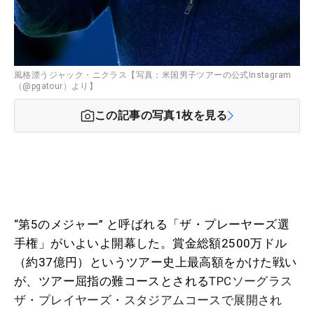
風格漂うジャック・ニクラス【写真：米国男子ツアーの公式Instagram
（@pgatour）より】
この記事の写真
1
枚を見る
“第5のメジャー” と呼ばれる「ザ・プレーヤーズ選
手権」がいよいよ開幕した。賞金総額2500万ドル
（約37億円）というツアー史上最高額をかけた戦い
が、ツアー屈指の難コースとされる
TPCソーグラス
ザ・プレイヤーズ・スタジアムコースで展開され