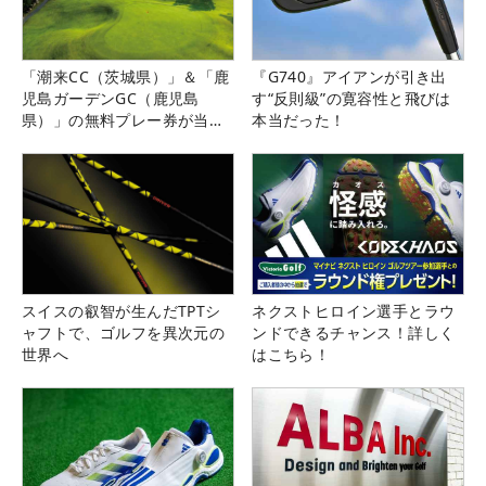
「潮来CC（茨城県）」＆「鹿
『G740』アイアンが引き出
児島ガーデンGC（鹿児島
す“反則級”の寛容性と飛びは
県）」の無料プレー券が当た
本当だった！
る！！
スイスの叡智が生んだTPTシ
ネクストヒロイン選手とラウ
ャフトで、ゴルフを異次元の
ンドできるチャンス！詳しく
世界へ
はこちら！