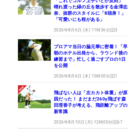
「これでゴルフ上手いとか反則」
晴れ渡った緑の丘を散歩する金澤志
奈、抜群のスタイルに「8頭身！」
「可愛いにも程がある」
2026年8月6日 (木) 11時36分
3
プロアマ当日の脇元華に密着！「早
朝のホテル出発から、ラウンド後の
練習まで」忙しく過ごすプロの1日
を公開
2026年8月6日 (木) 15時50分
1
飛ばない人は「左カカト体重」が原
因だった！ まだまだ260y飛ばす森
田理香子が考える、飛距離アップの
新常識
2026年8月10日 (月) 12時00分
67