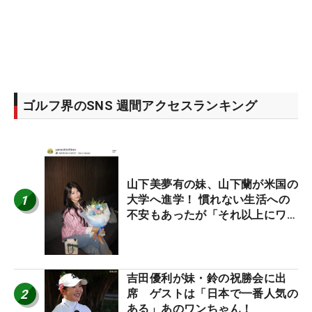
ゴルフ界のSNS 週間アクセスランキング
山下美夢有の妹、山下蘭が米国の
1
大学へ進学！ 慣れない生活への
不安もあったが「それ以上にワク
ワクしています」
吉田優利が妹・鈴の祝勝会に出
2
席 ゲストは「日本で一番人気の
ある」あのワンちゃん！