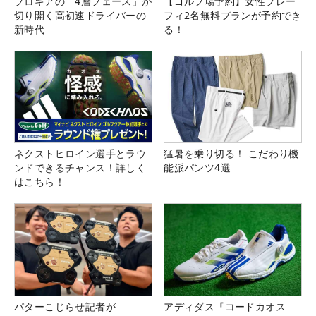
プロギアの「4層フェース」が
【ゴルフ場予約】女性プレー
切り開く高初速ドライバーの
フィ2名無料プランが予約でき
新時代
る！
ネクストヒロイン選手とラウ
猛暑を乗り切る！ こだわり機
ンドできるチャンス！詳しく
能派パンツ4選
はこちら！
パターこじらせ記者が
アディダス『コードカオス