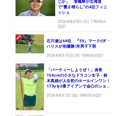
じか」 菅楓華が北海道
で“憂さ晴らし”の4位フィニ
ッシュ
2026年8月9日 (日) 17時06分
21
石川遼は64位 『59』マークのF・
ハリスが初優勝/米男子下部
2026年8月10日 (月) 10時06分
1
「パーティーしようぜ！」身長
154cmの小さなドラコン女子・鈴
木真緒が人生初のホールインワン！
173yを5番アイアンで会心のショッ
ト
2026年8月7日 (金) 16時00分
1