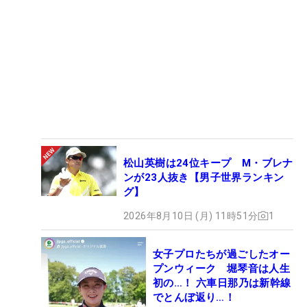
松山英樹は24位キープ M・ブレナ
ンが23人抜き【男子世界ランキン
グ】
2026年8月10日 (月) 11時51分
1
女子プロたちが過ごしたオー
プンウィーク 堀琴音は人生
初の…！ 六車日那乃は新幹線
でとんぼ返り…！