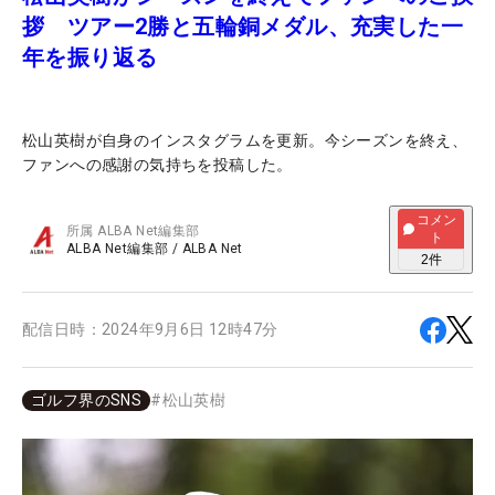
拶 ツアー2勝と五輪銅メダル、充実した一
年を振り返る
松山英樹が自身のインスタグラムを更新。今シーズンを終え、
ファンへの感謝の気持ちを投稿した。
コメン
所属
ALBA Net編集部
ト
ALBA Net編集部
/
ALBA Net
2
件
配信日時：
2024年9月6日 12時47分
ゴルフ界のSNS
#
松山英樹