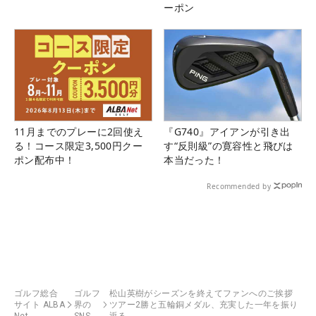
ーポン
11月までのプレーに2回使え
『G740』アイアンが引き出
る！コース限定3,500円クー
す“反則級”の寛容性と飛びは
ポン配布中！
本当だった！
Recommended by
ゴルフ総合
ゴルフ
松山英樹がシーズンを終えてファンへのご挨拶
サイト ALBA
界の
ツアー2勝と五輪銅メダル、充実した一年を振り
Net
SNS
返る