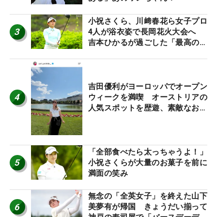
小祝さくら、川﨑春花ら女子プロ
3
4人が浴衣姿で長岡花火大会へ
吉本ひかるが過ごした「最高の夏
休み！」
吉田優利がヨーロッパでオープン
4
ウィークを満喫 オーストリアの
人気スポットを歴遊、素敵なお土
産もゲット！
「全部食べたら太っちゃうよ！」
5
小祝さくらが大量のお菓子を前に
満面の笑み
無念の「全英女子」を終えた山下
6
美夢有が帰国 きょうだい揃って