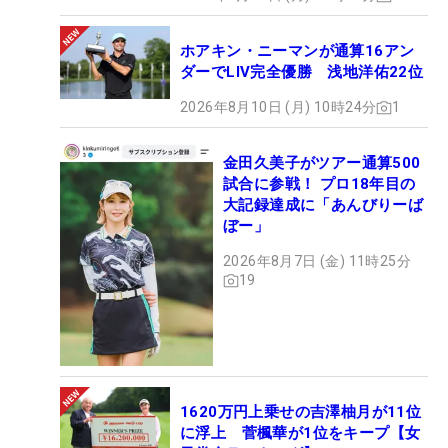
ホアキン・ニーマンが通算16アン
ダーでLIV完全優勝 浅地洋佑22位
2026年8月10日 (月) 10時24分
1
金田久美子がツアー通算500
試合に参戦！ プロ18年目の
大記録達成に「あんびりーば
ぼー」
2026年8月7日 (金) 11時25分
19
1620万円上乗せの吉澤柚月が11位
に浮上 菅楓華が1位をキープ【女