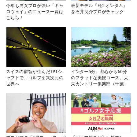
今年も男女プロが強い「キャ
最新モデル『FJクオンタム』
ロウェイ」のニュース一覧は
を石井良介プロがチェック
こちら！
スイスの叡智が生んだTPTシ
インター5分、都心から60分
ャフトで、ゴルフを異次元の
のフラットな美観コース。大
世界へ
栄カントリー俱楽部（千葉
県）