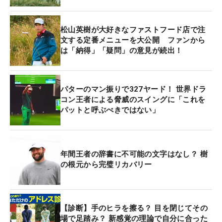
松山英樹が大好きなファストフード店で注
文する定番メニューを大公開 ファンから
は「納得」「疑問」の意見が続出！
パターのマン振りで327ヤード！ 世界ドラ
コン王者による脅威のスイングに「これを
パットと呼ぶべきではない」
年間王者の辞書に不可能の文字はなし？ 樹
の根元から完璧リカバリー
【診断】手のヒラを擦る？ 目を閉じてその
場で足踏み？ 新感覚の理論で自分に合った