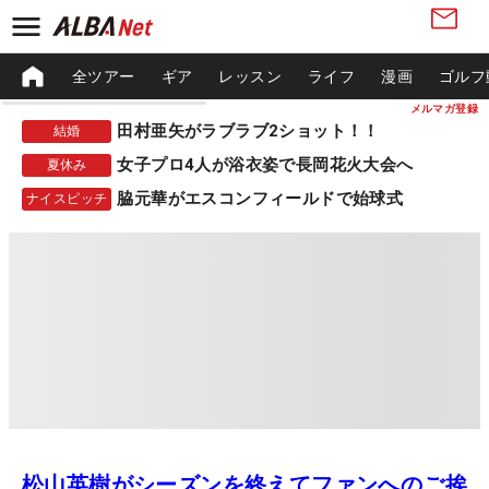
全ツアー
ギア
レッスン
ライフ
漫画
ゴルフ
メルマガ登録
田村亜矢がラブラブ2ショット！！
結婚
女子プロ4人が浴衣姿で長岡花火大会へ
夏休み
脇元華がエスコンフィールドで始球式
ナイスピッチ
松山英樹がシーズンを終えてファンへのご挨