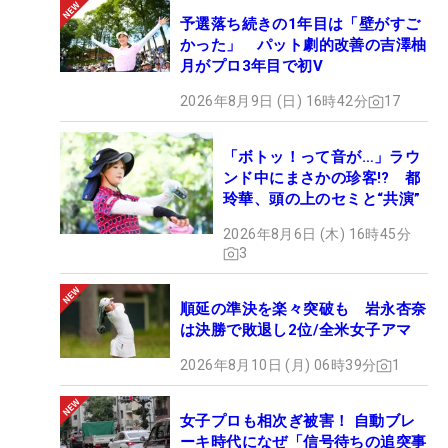
予選落ち続きの1年目は「壁がすご
かった」 パット劇的改善の吉澤柚
月がプロ3年目で初V
2026年8月9日 (日) 16時42分
17
「ボトッ！って音が…」ラウ
ンド中にまさかの珍客!? 都
玲華、頭の上のセミと“共演”
2026年8月6日 (木) 16時45分
3
順延の準決を楽々突破も 岩永杏奈
は決勝で敗退し2位/全米女子アマ
2026年8月10日 (月) 06時39分
1
女子プロも相次ぎ被害！ 自動ブレ
ーキ時代になぜ「信号待ちの追突事