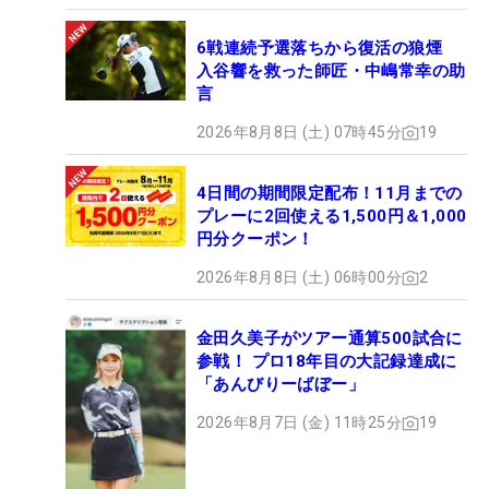
6戦連続予選落ちから復活の狼煙
入谷響を救った師匠・中嶋常幸の助
言
2026年8月8日 (土) 07時45分
19
4日間の期間限定配布！11月までの
プレーに2回使える1,500円＆1,000
円分クーポン！
2026年8月8日 (土) 06時00分
2
金田久美子がツアー通算500試合に
参戦！ プロ18年目の大記録達成に
「あんびりーばぼー」
2026年8月7日 (金) 11時25分
19