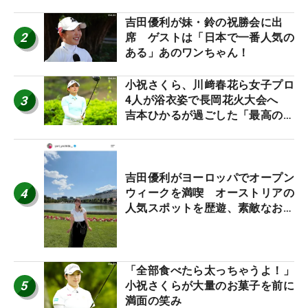
吉田優利が妹・鈴の祝勝会に出
2
席 ゲストは「日本で一番人気の
ある」あのワンちゃん！
小祝さくら、川﨑春花ら女子プロ
3
4人が浴衣姿で長岡花火大会へ
吉本ひかるが過ごした「最高の夏
休み！」
吉田優利がヨーロッパでオープン
4
ウィークを満喫 オーストリアの
人気スポットを歴遊、素敵なお土
産もゲット！
「全部食べたら太っちゃうよ！」
5
小祝さくらが大量のお菓子を前に
満面の笑み