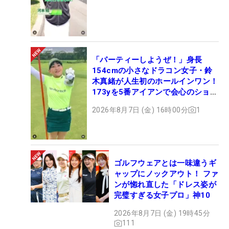
「パーティーしようぜ！」身長
154cmの小さなドラコン女子・鈴
木真緒が人生初のホールインワン！
173yを5番アイアンで会心のショッ
ト
2026年8月7日 (金) 16時00分
1
ゴルフウェアとは一味違うギ
ャップにノックアウト！ ファ
ンが惚れ直した「ドレス姿が
完璧すぎる女子プロ」神10
2026年8月7日 (金) 19時45分
111