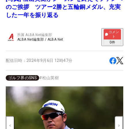
のご挨拶 ツアー2勝と五輪銅メダル、充実
した一年を振り返る
コメン
所属
ALBA Net編集部
ト
ALBA Net編集部
/
ALBA Net
0
件
配信日時：
2024年9月6日 12時47分
ゴルフ界のSNS
#
松山英樹