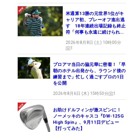
米通算13勝の元世界1位がキ
ャリア初、プレーオフ進出逃
す 18年連続出場記録も終止
符「何事も永遠に続けられな
い」
2026年8月8日 (土) 10時00分
1
プロアマ当日の脇元華に密着！「早
朝のホテル出発から、ラウンド後の
練習まで」忙しく過ごすプロの1日
を公開
2026年8月6日 (木) 15時50分
1
お助けドルフィンが激スピンに！
ノーメッキのキャスコ『DW-125G
High Spin』、9月11日デビュー
【打ってみた】