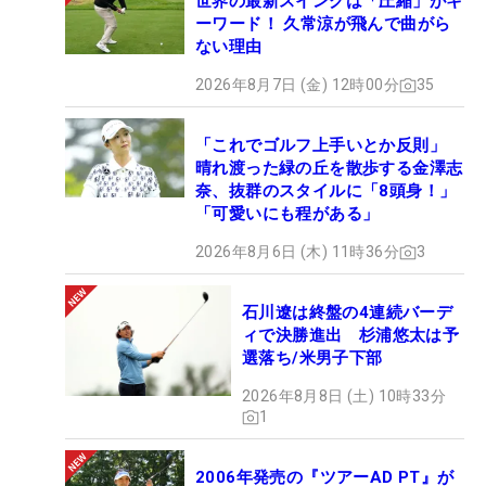
世界の最新スイングは「圧縮」がキ
ーワード！ 久常涼が飛んで曲がら
ない理由
2026年8月7日 (金) 12時00分
35
「これでゴルフ上手いとか反則」
晴れ渡った緑の丘を散歩する金澤志
奈、抜群のスタイルに「8頭身！」
「可愛いにも程がある」
2026年8月6日 (木) 11時36分
3
石川遼は終盤の4連続バーデ
ィで決勝進出 杉浦悠太は予
選落ち/米男子下部
2026年8月8日 (土) 10時33分
1
2006年発売の『ツアーAD PT』が