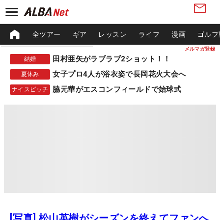
全ツアー
ギア
レッスン
ライフ
漫画
ゴルフ
メルマガ登録
田村亜矢がラブラブ2ショット！！
結婚
女子プロ4人が浴衣姿で長岡花火大会へ
夏休み
脇元華がエスコンフィールドで始球式
ナイスピッチ
[写真] 松山英樹がシーズンを終えてファンへ