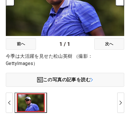
1
/
1
前へ
次へ
今季は大活躍を見せた松山英樹 （撮影：
GettyImages）
この写真の記事を読む