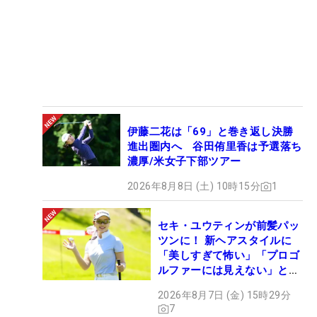
伊藤二花は「69」と巻き返し決勝
進出圏内へ 谷田侑里香は予選落ち
濃厚/米女子下部ツアー
2026年8月8日 (土) 10時15分
1
セキ・ユウティンが前髪パッ
ツンに！ 新ヘアスタイルに
「美しすぎて怖い」「プロゴ
ルファーには見えない」とコ
メント殺到
2026年8月7日 (金) 15時29分
7