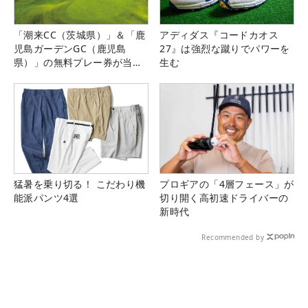
「潮来CC（茨城県）」＆「鹿
アディダス『コードカオス
児島ガーデンGC（鹿児島
27』は強烈な蹴りでパワーを
県）」の無料プレー券が当た
生む
る！！
猛暑を乗り切る！ こだわり機
プロギアの「4層フェース」が
能派パンツ4選
切り開く高初速ドライバーの
新時代
Recommended by