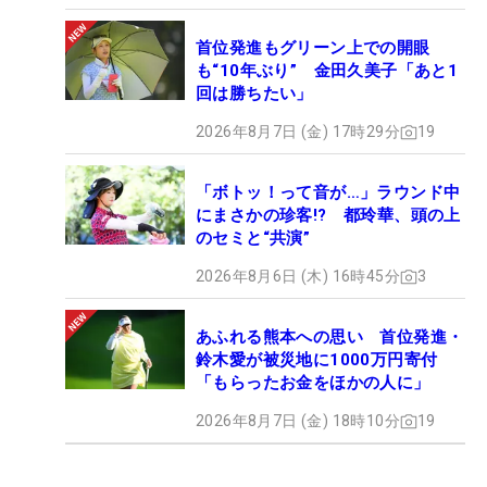
首位発進もグリーン上での開眼
も“10年ぶり” 金田久美子「あと1
回は勝ちたい」
2026年8月7日 (金) 17時29分
19
「ボトッ！って音が…」ラウンド中
にまさかの珍客!? 都玲華、頭の上
のセミと“共演”
2026年8月6日 (木) 16時45分
3
あふれる熊本への思い 首位発進・
鈴木愛が被災地に1000万円寄付
「もらったお金をほかの人に」
2026年8月7日 (金) 18時10分
19