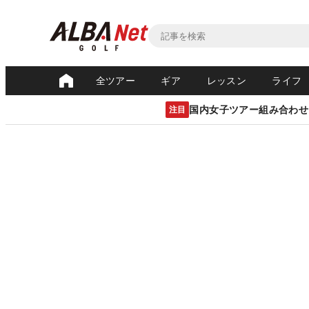
全ツアー
ギア
レッスン
ライフ
国内女子ツアー組み合わせ
注目