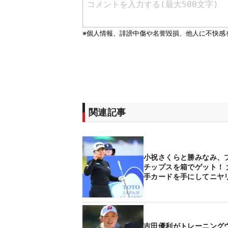
関連記事
小祝さくらと勝みなみ、
チップスを箱でゲット！ 
手カードを手にしてニヤ
吉田優利がトレーニング