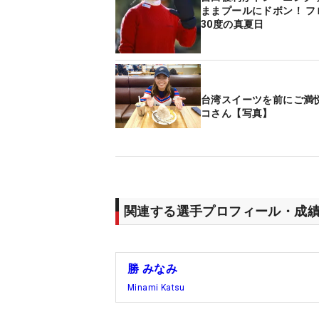
ままプールにドボン！ フ
30度の真夏日
台湾スイーツを前にご満
コさん【写真】
関連する選手プロフィール・成
勝 みなみ
Minami Katsu