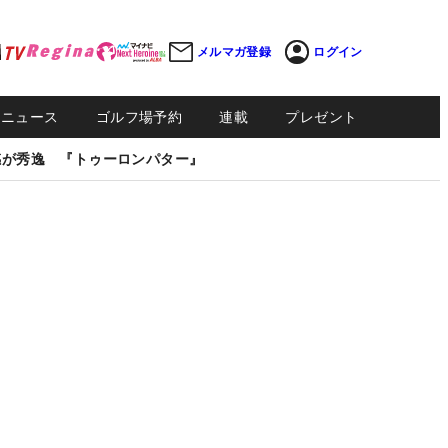
メルマガ登録
ログイン
Sニュース
ゴルフ場予約
連載
プレゼント
感が秀逸 『トゥーロンパター』