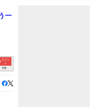
う一
コメン
ト
0
件