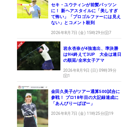
セキ・ユウティンが前髪パッツン
に！ 新ヘアスタイルに「美しすぎ
て怖い」「プロゴルファーには見え
ない」とコメント殺到
2026年8月7日 (金) 15時29分
7
岩永杏奈が4強進出、準決勝
は9H終えて3UP 大会は連日
の順延/全米女子アマ
2026年8月9日 (日) 09時39分
1
金田久美子がツアー通算500試合に
参戦！ プロ18年目の大記録達成に
「あんびりーばぼー」
2026年8月7日 (金) 11時25分
19