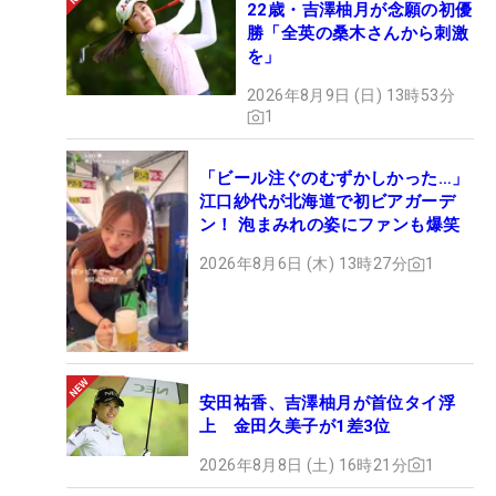
22歳・吉澤柚月が念願の初優
勝「全英の桑木さんから刺激
を」
2026年8月9日 (日) 13時53分
1
「ビール注ぐのむずかしかった…」
江口紗代が北海道で初ビアガーデ
ン！ 泡まみれの姿にファンも爆笑
2026年8月6日 (木) 13時27分
1
安田祐香、吉澤柚月が首位タイ浮
上 金田久美子が1差3位
2026年8月8日 (土) 16時21分
1