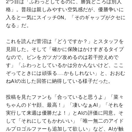
2つ目は「ふわっとしてるのに、勝負どころは別人
格」。普段は親しみやすい空気感だが、優勝争いに
入ると一気にスイッチON。「そのギャップがクセに
なる」だ。
これを読んだ菅沼は「どうですか？」とスタッフを
見回した。そして「確かに保険はかけすぎるタイプ
なので、ピンをガツガツ攻めるのは若干控えめで
す」「ふわっとしているかは分かんないけど、ここ
ぞってときには頑張る……かもしれない」と、おおむ
ねAIの出した回答に納得している様子だった。
投稿を見たファンも「合っていると思うよ」「菜々
ちゃんのドヤ顔、最高！」「凄いなぁAI」「それを
実行して来週は優勝だよ！」とAIの評価に同意。そ
して「それにしてもかわいい」「唯一無二のアイド
ルプロゴルファーも追加して欲しい」など、AIが触