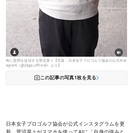
AIに質問を送信する菅沼菜々【写真：日本女子プロゴルフ協会の公式Inst
agram（@jlpga_official）より】
この記事の写真
1
枚を見る
日本女子プロゴルフ協会が公式インスタグラムを更
新。菅沼菜々がスマホを使ってAIに「自身の強みと