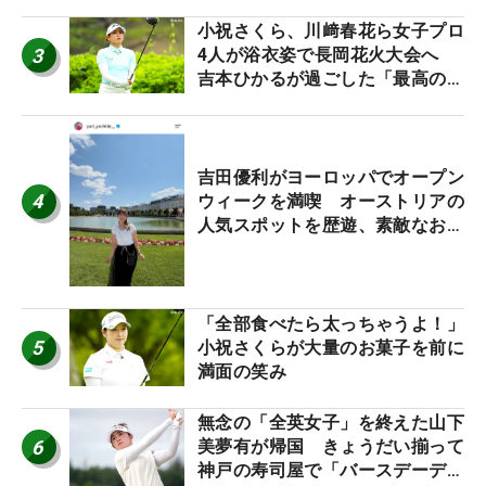
小祝さくら、川﨑春花ら女子プロ
3
4人が浴衣姿で長岡花火大会へ
吉本ひかるが過ごした「最高の夏
休み！」
吉田優利がヨーロッパでオープン
4
ウィークを満喫 オーストリアの
人気スポットを歴遊、素敵なお土
産もゲット！
「全部食べたら太っちゃうよ！」
5
小祝さくらが大量のお菓子を前に
満面の笑み
無念の「全英女子」を終えた山下
6
美夢有が帰国 きょうだい揃って
神戸の寿司屋で「バースデーディ