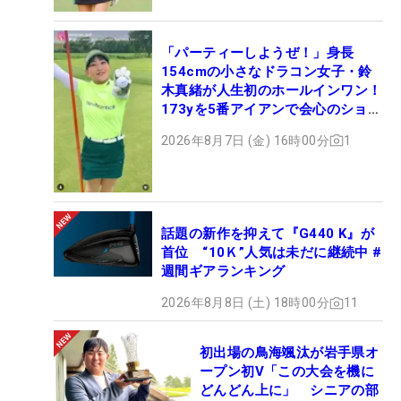
「パーティーしようぜ！」身長
154cmの小さなドラコン女子・鈴
木真緒が人生初のホールインワン！
173yを5番アイアンで会心のショッ
ト
2026年8月7日 (金) 16時00分
1
話題の新作を抑えて『G440 K』が
首位 “10Ｋ”人気は未だに継続中 #
週間ギアランキング
2026年8月8日 (土) 18時00分
11
初出場の鳥海颯汰が岩手県オ
ープン初V「この大会を機に
どんどん上に」 シニアの部