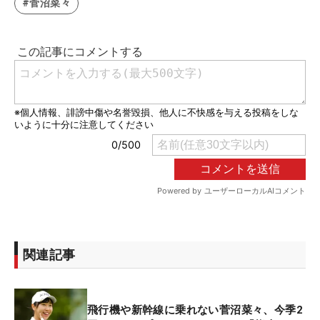
#菅沼菜々
関連記事
飛行機や新幹線に乗れない菅沼菜々、今季2