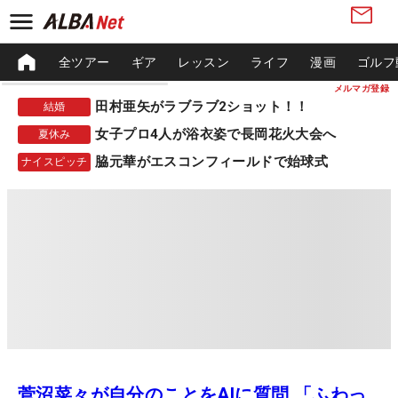
全ツアー
ギア
レッスン
ライフ
漫画
ゴルフ
メルマガ登録
田村亜矢がラブラブ2ショット！！
結婚
女子プロ4人が浴衣姿で長岡花火大会へ
夏休み
脇元華がエスコンフィールドで始球式
ナイスピッチ
菅沼菜々が自分のことをAIに質問 「ふわっ