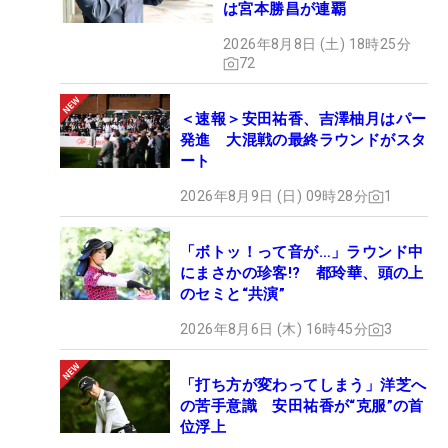
は宮本勝昌が連覇
2026年8月8日 (土) 18時25分
72
＜速報＞安田祐香、吉澤柚月はパー
発進 大混戦の最終ラウンドがスタ
ート
2026年8月9日 (日) 09時28分
1
「ボトッ！って音が…」ラウンド中
にまさかの珍客!? 都玲華、頭の上
のセミと“共演”
2026年8月6日 (木) 16時45分
3
「打ち方が変わってしまう」洋芝へ
の苦手意識 安田祐香が“克服”の首
位浮上