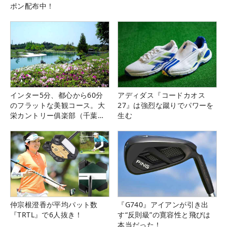
ポン配布中！
インター5分、都心から60分
アディダス『コードカオス
のフラットな美観コース。大
27』は強烈な蹴りでパワーを
栄カントリー俱楽部（千葉
生む
県）
仲宗根澄香が平均パット数
『G740』アイアンが引き出
『TRTL』で6人抜き！
す“反則級”の寛容性と飛びは
本当だった！