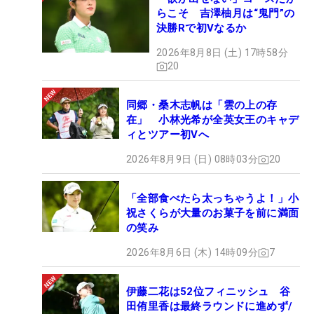
らこそ 吉澤柚月は“鬼門”の
決勝Rで初Vなるか
2026年8月8日 (土) 17時58分
20
同郷・桑木志帆は「雲の上の存
在」 小林光希が全英女王のキャデ
ィとツアー初Vへ
2026年8月9日 (日) 08時03分
20
「全部食べたら太っちゃうよ！」小
祝さくらが大量のお菓子を前に満面
の笑み
2026年8月6日 (木) 14時09分
7
伊藤二花は52位フィニッシュ 谷
田侑里香は最終ラウンドに進めず/