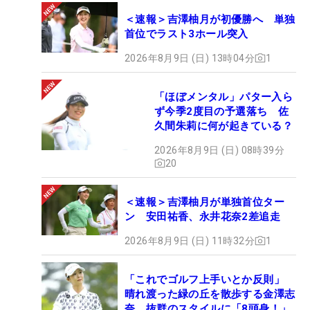
＜速報＞吉澤柚月が初優勝へ 単独
首位でラスト3ホール突入
2026年8月9日 (日) 13時04分
1
「ほぼメンタル」パター入ら
ず今季2度目の予選落ち 佐
久間朱莉に何が起きている？
2026年8月9日 (日) 08時39分
20
＜速報＞吉澤柚月が単独首位ター
ン 安田祐香、永井花奈2差追走
2026年8月9日 (日) 11時32分
1
「これでゴルフ上手いとか反則」
晴れ渡った緑の丘を散歩する金澤志
奈、抜群のスタイルに「8頭身！」