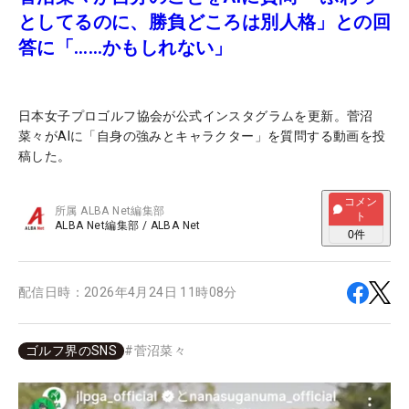
としてるのに、勝負どころは別人格」との回
答に「……かもしれない」
日本女子プロゴルフ協会が公式インスタグラムを更新。菅沼
菜々がAIに「自身の強みとキャラクター」を質問する動画を投
稿した。
コメン
所属
ALBA Net編集部
ト
ALBA Net編集部
/
ALBA Net
0
件
配信日時：
2026年4月24日 11時08分
ゴルフ界のSNS
#
菅沼菜々