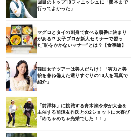
回目のトップ10フィニッシュに「熊本まで
行ってよかった」
マグロとタイの刺身で食べる順番に決まり
がある⁉ 女子プロが新人セミナーで習っ
た“恥をかかないマナー”とは？【食事編】
韓国女子ツアーは美人だらけ！「実力と美
貌を兼ね備えた選りすぐりの10人を写真で
紹介」
「前澤杯」に挑戦する青木瀬令奈が大会を
主催する前澤友作氏との2ショットに大喜び
「めちゃめちゃ光栄でした！！」