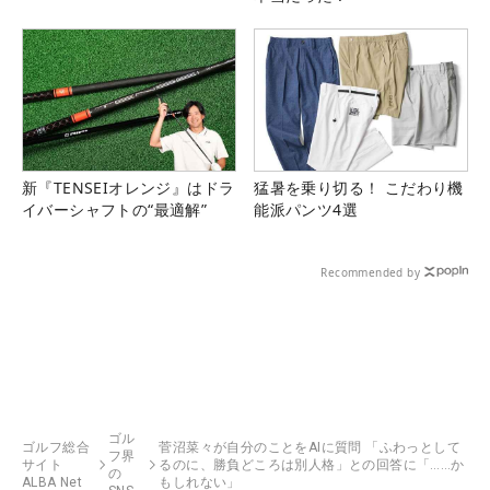
新『TENSEIオレンジ』はドラ
猛暑を乗り切る！ こだわり機
イバーシャフトの“最適解”
能派パンツ4選
Recommended by
ゴル
ゴルフ総合
菅沼菜々が自分のことをAIに質問 「ふわっとして
フ界
サイト
るのに、勝負どころは別人格」との回答に「……か
の
ALBA Net
もしれない」