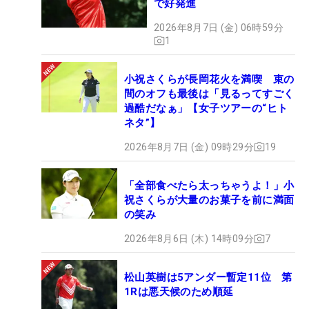
で好発進
2026年8月7日 (金) 06時59分
1
小祝さくらが長岡花火を満喫 束の
間のオフも最後は「見るってすごく
過酷だなぁ」【女子ツアーの“ヒト
ネタ”】
2026年8月7日 (金) 09時29分
19
「全部食べたら太っちゃうよ！」小
祝さくらが大量のお菓子を前に満面
の笑み
2026年8月6日 (木) 14時09分
7
松山英樹は5アンダー暫定11位 第
1Rは悪天候のため順延