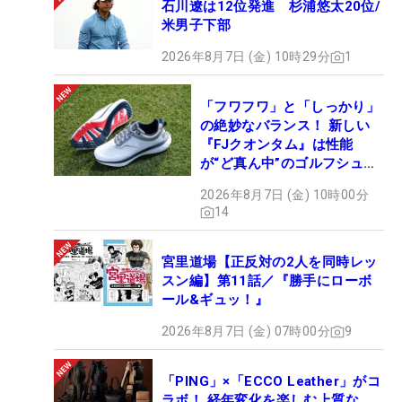
石川遼は12位発進 杉浦悠太20位/
米男子下部
2026年8月7日 (金) 10時29分
1
「フワフワ」と「しっかり」
の絶妙なバランス！ 新しい
『FJクオンタム』は性能
が“ど真ん中”のゴルフシュー
ズだった
2026年8月7日 (金) 10時00分
14
宮里道場【正反対の2人を同時レッ
スン編】第11話／『勝手にローボ
ール&ギュッ！』
2026年8月7日 (金) 07時00分
9
「PING」×「ECCO Leather」がコ
ラボ！ 経年変化を楽しむ上質な