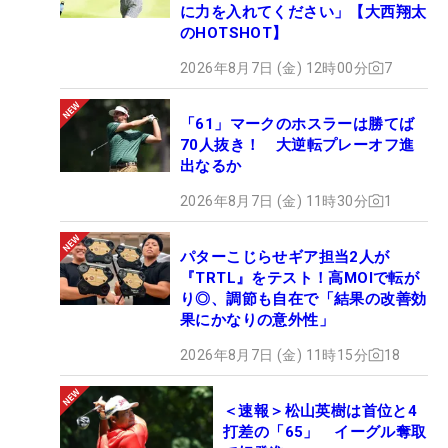
に力を入れてください」【大西翔太
のHOTSHOT】
2026年8月7日 (金) 12時00分
7
「61」マークのホスラーは勝てば
70人抜き！ 大逆転プレーオフ進
出なるか
2026年8月7日 (金) 11時30分
1
パターこじらせギア担当2人が
『TRTL』をテスト！高MOIで転が
り◎、調節も自在で「結果の改善効
果にかなりの意外性」
2026年8月7日 (金) 11時15分
18
＜速報＞松山英樹は首位と4
打差の「65」 イーグル奪取