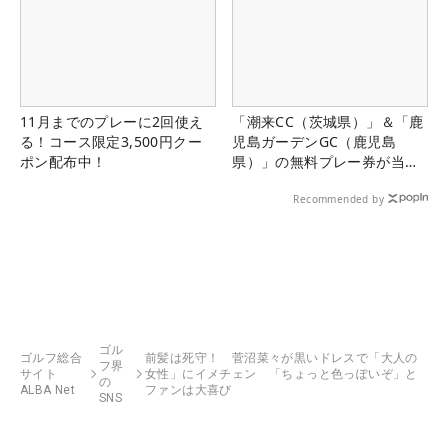
11月までのプレーに2回使え
「潮来CC（茨城県）」＆「鹿
る！コース限定3,500円クー
児島ガーデンGC（鹿児島
ポン配布中！
県）」の無料プレー券が当た
る！！
Recommended by
ゴル
ゴルフ総合
前髪は死守！ 菅沼菜々が黒いドレスで「大人の
フ界
サイト
女性」にイメチェン 「ちょっと色っぽいぞ」と
の
ALBA Net
ファンは大喜び
SNS