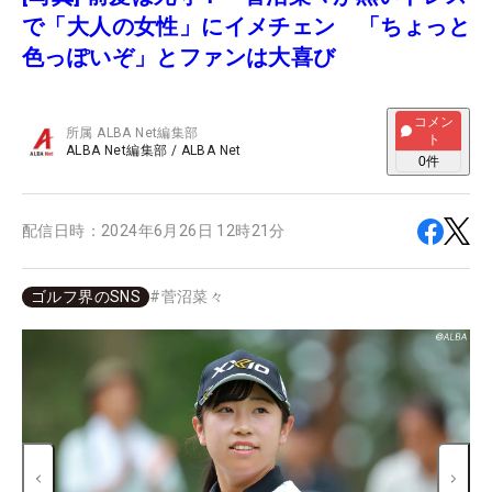
で「大人の女性」にイメチェン 「ちょっと
色っぽいぞ」とファンは大喜び
コメン
所属
ALBA Net編集部
ト
ALBA Net編集部
/
ALBA Net
0
件
配信日時：
2024年6月26日 12時21分
ゴルフ界のSNS
#
菅沼菜々