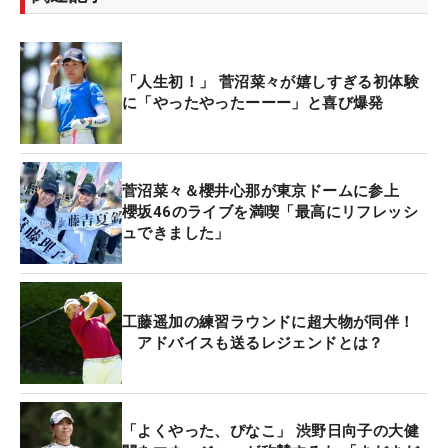
「人生初！」 菅沼菜々が嬉しすぎる初体験
に「やったやったーーー」と喜び爆発
菅沼菜々＆櫻井心那が東京ドームに参上
櫻坂46のライブを満喫「最高にリフレッシ
ュできました」
工藤遥加の練習ラウンドに超大物が同伴！
アドバイスも送るレジェンドとは？
「よくやった、ぴなこ」 渋野日向子の大健