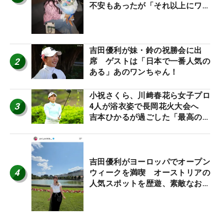
不安もあったが「それ以上にワク
ワクしています」
吉田優利が妹・鈴の祝勝会に出
2
席 ゲストは「日本で一番人気の
ある」あのワンちゃん！
小祝さくら、川﨑春花ら女子プロ
3
4人が浴衣姿で長岡花火大会へ
吉本ひかるが過ごした「最高の夏
休み！」
吉田優利がヨーロッパでオープン
4
ウィークを満喫 オーストリアの
人気スポットを歴遊、素敵なお土
産もゲット！