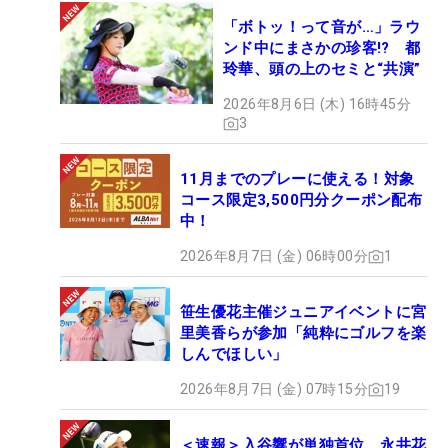
「ボトッ！って音が…」ラウ
ンド中にまさかの珍客!? 都
玲華、頭の上のセミと“共演”
2026年8月6日 (木) 16時45分
3
11月までのプレーに使える！対象
コース限定3,500円分クーポン配布
中！
2026年8月7日 (金) 06時00分
1
笹生優花主催ジュニアイベントに宮
里美香らが参加「純粋にゴルフを楽
しんでほしい」
2026年8月7日 (金) 07時15分
19
＜速報＞入谷響が単独首位 永井花