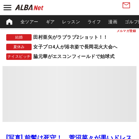
全ツアー
ギア
レッスン
ライフ
漫画
ゴルフ
メルマガ登録
田村亜矢がラブラブ2ショット！！
結婚
女子プロ4人が浴衣姿で長岡花火大会へ
夏休み
脇元華がエスコンフィールドで始球式
ナイスピッチ
[写真] 前髪は死守！ 菅沼菜々が黒いドレス