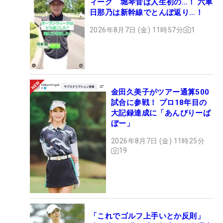
ィーク 堀琴音は人生初の…！ 六車
日那乃は新幹線でとんぼ返り…！
2026年8月7日 (金) 11時57分
1
金田久美子がツアー通算500
試合に参戦！ プロ18年目の
大記録達成に「あんびりーば
ぼー」
2026年8月7日 (金) 11時25分
19
「これでゴルフ上手いとか反則」