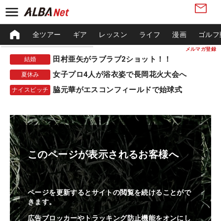
全ツアー
ギア
レッスン
ライフ
漫画
ゴルフ
メルマガ登録
田村亜矢がラブラブ2ショット！！
結婚
女子プロ4人が浴衣姿で長岡花火大会へ
夏休み
脇元華がエスコンフィールドで始球式
ナイスピッチ
このページが表示されるお客様へ
ページを更新するとサイトの閲覧を続けることがで
きます。
広告ブロッカーやトラッキング防止機能をオンにし