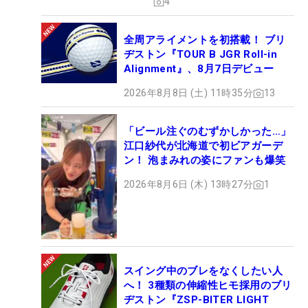
4
全周アライメントを初搭載！ ブリ
ヂストン『TOUR B JGR Roll-in
Alignment』、8月7日デビュー
2026年8月8日 (土) 11時35分
13
「ビール注ぐのむずかしかった…」
江口紗代が北海道で初ビアガーデ
ン！ 泡まみれの姿にファンも爆笑
2026年8月6日 (木) 13時27分
1
スイング中のブレをなくしたい人
へ！ 3種類の伸縮性ヒモ採用のブリ
ヂストン『ZSP-BITER LIGHT