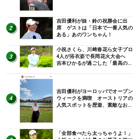
吉田優利が妹・鈴の祝勝会に出
2
席 ゲストは「日本で一番人気の
ある」あのワンちゃん！
小祝さくら、川﨑春花ら女子プロ
3
4人が浴衣姿で長岡花火大会へ
吉本ひかるが過ごした「最高の夏
休み！」
吉田優利がヨーロッパでオープン
4
ウィークを満喫 オーストリアの
人気スポットを歴遊、素敵なお土
産もゲット！
「全部食べたら太っちゃうよ！」