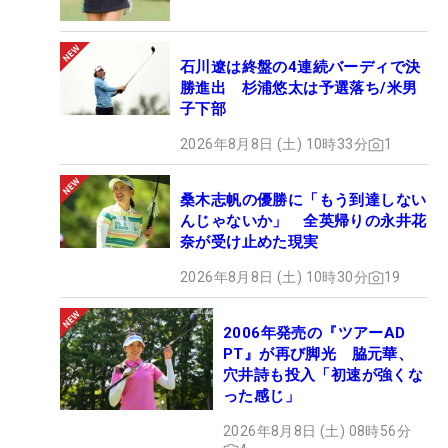
石川遼は終盤の4連続バーディで決
勝進出 杉浦悠太は予選落ち/米男
子下部
2026年8月8日 (土) 10時33分
1
桑木志帆の優勝に「もう到達しない
んじゃないか」 全英帰りの永井花
奈が受け止めた現実
2026年8月8日 (土) 10時30分
19
2006年発売の『ツアーAD
PT』が再び脚光 脇元華、
穴井詩も投入「初速が強くな
った感じ」
2026年8月8日 (土) 08時56分