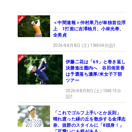
＜中間速報＞仲村果乃が単独首位浮
上 1打差に吉澤柚月、小林光希、
全美貞
2026年8月8日 (土) 13時04分
1
伊藤二花は「69」と巻き返し
決勝進出圏内へ 谷田侑里香
は予選落ち濃厚/米女子下部
ツアー
2026年8月8日 (土) 10時15分
1
「これでゴルフ上手いとか反則」
晴れ渡った緑の丘を散歩する金澤志
奈、抜群のスタイルに「8頭身！」
「可愛いにも程がある」