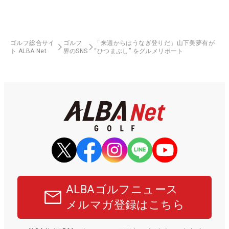
ゴルフ総合サイ
ゴルフ
「来週からはうなぎ登りだ」山下美夢有が
ト ALBA Net
界のSNS
“ひつまぶし” をグルメリポート
ALBAゴルフニュース
メルマガ登録はこちら