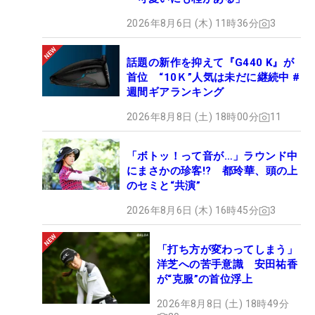
2026年8月6日 (木) 11時36分
3
話題の新作を抑えて『G440 K』が
首位 “10Ｋ”人気は未だに継続中 #
週間ギアランキング
2026年8月8日 (土) 18時00分
11
「ボトッ！って音が…」ラウンド中
にまさかの珍客!? 都玲華、頭の上
のセミと“共演”
2026年8月6日 (木) 16時45分
3
「打ち方が変わってしまう」
洋芝への苦手意識 安田祐香
が“克服”の首位浮上
2026年8月8日 (土) 18時49分