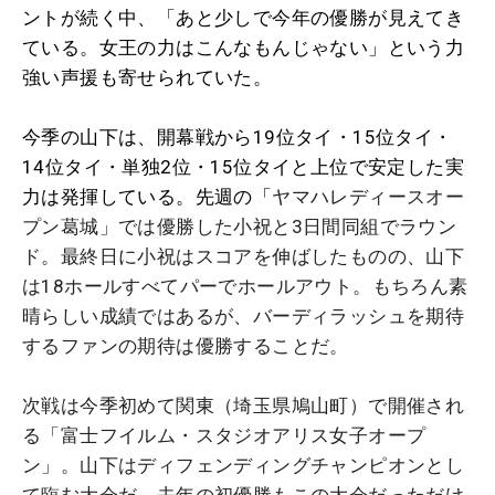
ントが続く中、「あと少しで今年の優勝が見えてき
ている。女王の力はこんなもんじゃない」という力
強い声援も寄せられていた。
今季の山下は、開幕戦から19位タイ・15位タイ・
14位タイ・単独2位・15位タイと上位で安定した実
力は発揮している。先週の「
ヤマハレディースオー
プン葛城」では優勝した小祝と3日間同組でラウン
ド。最終日に小祝はスコアを伸ばしたものの、山下
は18ホールすべてパーでホールアウト。もちろん素
晴らしい成績ではあるが、バーディラッシュを期待
するファンの期待は優勝することだ。
次戦は今季初めて関東（埼玉県鳩山町）で開催され
る「富士フイルム・スタジオアリス女子オープ
ン」。山下はディフェンディングチャンピオンとし
て臨む大会だ。去年の初優勝もこの大会だっただけ