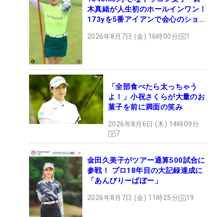
木真緒が人生初のホールインワン！
173yを5番アイアンで会心のショッ
ト
2026年8月7日 (金) 16時00分
1
「全部食べたら太っちゃう
よ！」小祝さくらが大量のお
菓子を前に満面の笑み
2026年8月6日 (木) 14時09分
7
金田久美子がツアー通算500試合に
参戦！ プロ18年目の大記録達成に
「あんびりーばぼー」
2026年8月7日 (金) 11時25分
19