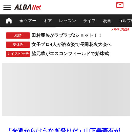
全ツアー
ギア
レッスン
ライフ
漫画
ゴルフ
メルマガ登録
田村亜矢がラブラブ2ショット！！
結婚
女子プロ4人が浴衣姿で長岡花火大会へ
夏休み
脇元華がエスコンフィールドで始球式
ナイスピッチ
「来週からはうなぎ登りだ」山下美夢有が