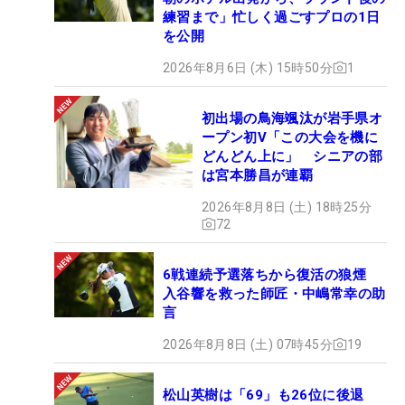
練習まで」忙しく過ごすプロの1日
を公開
2026年8月6日 (木) 15時50分
1
初出場の鳥海颯汰が岩手県オ
ープン初V「この大会を機に
どんどん上に」 シニアの部
は宮本勝昌が連覇
2026年8月8日 (土) 18時25分
72
6戦連続予選落ちから復活の狼煙
入谷響を救った師匠・中嶋常幸の助
言
2026年8月8日 (土) 07時45分
19
松山英樹は「69」も26位に後退