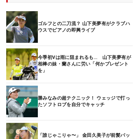
ゴルフとの二刀流？ 山下美夢有がクラブハ
ウスでピアノの即興ライブ
今季初Vは雨に阻まれるも… 山下美夢有が
相棒の妹・蘭さんに労い「何かプレゼント
を」
勝みなみの超テクニック！ ウェッジで打っ
たソフトロブを自分でキャッチ
「誰じゃこりゃ〜」 金田久美子が前髪パッ