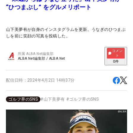
“ひつまぶし” をグルメリポート
山下美夢有が自身のインスタグラムを更新。うなぎのひつまぶ
しを前に笑顔の写真を投稿した。
コメン
所属
ALBA Net編集部
ト
ALBA Net編集部
/
ALBA Net
0
件
配信日時：
2024年4月2日 14時37分
ゴルフ界のSNS
#
山下美夢有
#
ゴルフ界のSNS