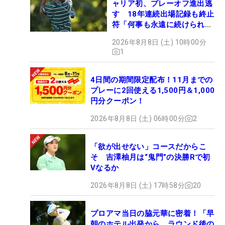
ャリア初、プレーオフ進出逃
す 18年連続出場記録も終止
符「何事も永遠に続けられな
い」
2026年8月8日 (土) 10時00分
1
4日間の期間限定配布！11月までの
プレーに2回使える1,500円＆1,000
円分クーポン！
2026年8月8日 (土) 06時00分
2
「欲が出せない」コースだからこ
そ 吉澤柚月は“鬼門”の決勝Rで初
Vなるか
2026年8月8日 (土) 17時58分
20
プロアマ当日の脇元華に密着！「早
朝のホテル出発から、ラウンド後の