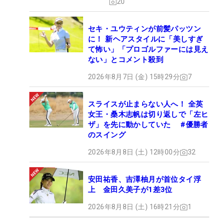
20
セキ・ユウティンが前髪パッツン
に！ 新ヘアスタイルに「美しすぎ
て怖い」「プロゴルファーには見え
ない」とコメント殺到
2026年8月7日 (金) 15時29分
7
スライスが止まらない人へ！ 全英
女王・桑木志帆は切り返しで「左ヒ
ザ」を先に動かしていた #優勝者
のスイング
2026年8月8日 (土) 12時00分
32
安田祐香、吉澤柚月が首位タイ浮
上 金田久美子が1差3位
2026年8月8日 (土) 16時21分
1