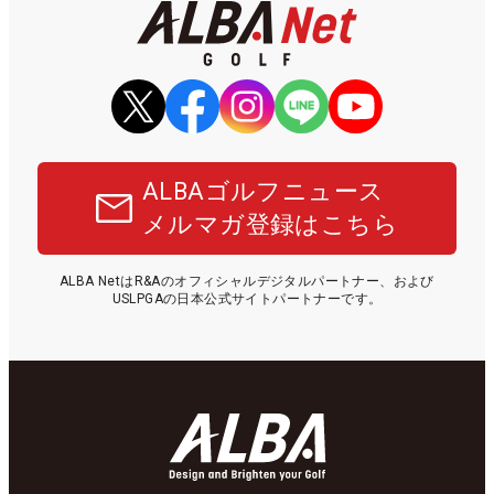
ALBAゴルフニュース
メルマガ登録はこちら
ALBA NetはR&Aのオフィシャルデジタルパートナー、および
USLPGAの日本公式サイトパートナーです。