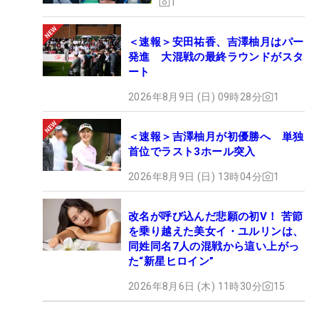
1
＜速報＞安田祐香、吉澤柚月はパー
発進 大混戦の最終ラウンドがスタ
ート
2026年8月9日 (日) 09時28分
1
＜速報＞吉澤柚月が初優勝へ 単独
首位でラスト3ホール突入
2026年8月9日 (日) 13時04分
1
改名が呼び込んだ悲願の初V！ 苦節
を乗り越えた美女イ・ユルリンは、
同姓同名7人の混戦から這い上がっ
た“新星ヒロイン”
2026年8月6日 (木) 11時30分
15