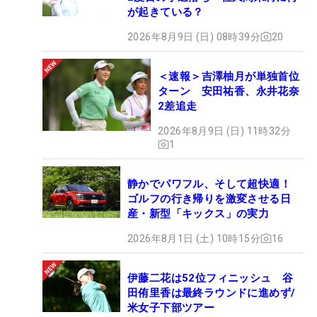
が起きている？
2026年8月9日 (日) 08時39分
20
＜速報＞吉澤柚月が単独首位
ターン 安田祐香、永井花奈
2差追走
2026年8月9日 (日) 11時32分
1
静かでパワフル、そして超快適！
ゴルフの行き帰りを激変させる日
産・新型「キックス」の実力
2026年8月1日 (土) 10時15分
16
伊藤二花は52位フィニッシュ 谷
田侑里香は最終ラウンドに進めず/
米女子下部ツアー