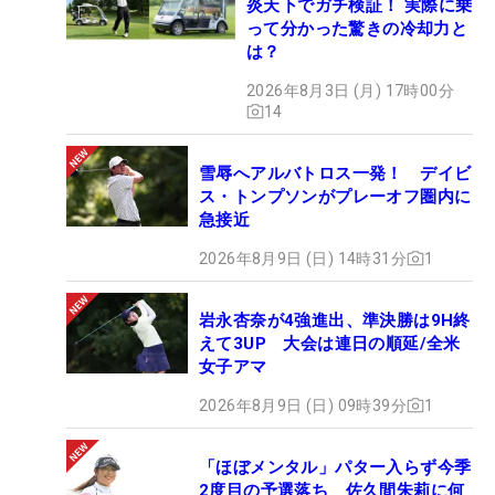
炎天下でガチ検証！ 実際に乗
って分かった驚きの冷却力と
は？
2026年8月3日 (月) 17時00分
14
雪辱へアルバトロス一発！ デイビ
ス・トンプソンがプレーオフ圏内に
急接近
2026年8月9日 (日) 14時31分
1
岩永杏奈が4強進出、準決勝は9H終
えて3UP 大会は連日の順延/全米
女子アマ
2026年8月9日 (日) 09時39分
1
「ほぼメンタル」パター入らず今季
2度目の予選落ち 佐久間朱莉に何