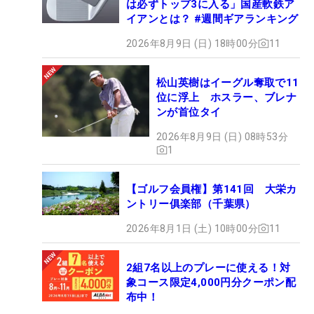
は必ずトップ3に入る」国産軟鉄ア
イアンとは？ #週間ギアランキング
2026年8月9日 (日) 18時00分
11
松山英樹はイーグル奪取で11
位に浮上 ホスラー、ブレナ
ンが首位タイ
2026年8月9日 (日) 08時53分
1
【ゴルフ会員権】第141回 大栄カ
ントリー俱楽部（千葉県）
2026年8月1日 (土) 10時00分
11
2組7名以上のプレーに使える！対
象コース限定4,000円分クーポン配
布中！