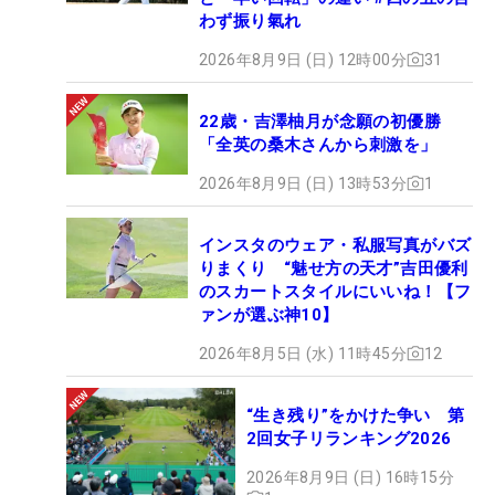
わず振り氣れ
2026年8月9日 (日) 12時00分
31
22歳・吉澤柚月が念願の初優勝
「全英の桑木さんから刺激を」
2026年8月9日 (日) 13時53分
1
インスタのウェア・私服写真がバズ
りまくり “魅せ方の天才”吉田優利
のスカートスタイルにいいね！【フ
ァンが選ぶ神10】
2026年8月5日 (水) 11時45分
12
“生き残り”をかけた争い 第
2回女子リランキング2026
2026年8月9日 (日) 16時15分