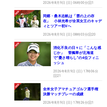
2026年8月9日 (日) 06時00分
1
同郷・桑木志帆は「雲の上の存
在」 小林光希が全英女王のキャデ
ィとツアー初Vへ
2026年8月9日 (日) 08時03分
20
消化不良の日々に「こんな感
じか」 菅楓華が北海道
で“憂さ晴らし”の4位フィニ
ッシュ
2026年8月9日 (日) 17時06分
21
全米女子アマチュアゴルフ選手権
決勝マッチプレーの成績
2026年8月9日 (日) 17時26分
1