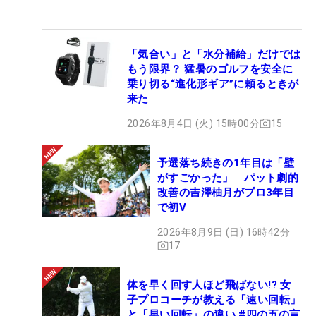
「気合い」と「水分補給」だけでは
もう限界？ 猛暑のゴルフを安全に
乗り切る“進化形ギア”に頼るときが
来た
2026年8月4日 (火) 15時00分
15
予選落ち続きの1年目は「壁
がすごかった」 パット劇的
改善の吉澤柚月がプロ3年目
で初V
2026年8月9日 (日) 16時42分
17
体を早く回す人ほど飛ばない!? 女
子プロコーチが教える「速い回転」
と「早い回転」の違い #四の五の言