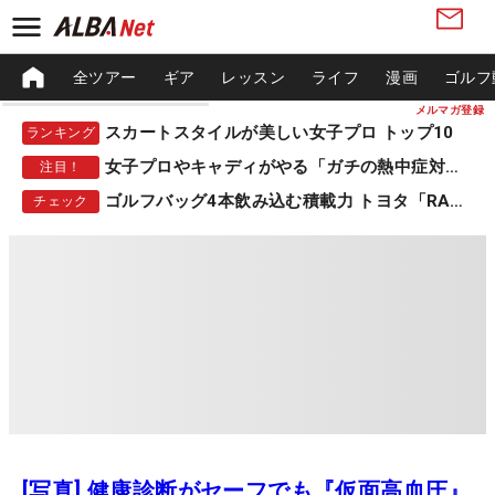
全ツアー
ギア
レッスン
ライフ
漫画
ゴルフ
メルマガ登録
スカートスタイルが美しい女子プロ トップ10
ランキング
女子プロやキャディがやる「ガチの熱中症対策」
注目！
ゴルフバッグ4本飲み込む積載力 トヨタ「RAV4」
チェック
[写真] 健康診断がセーフでも『仮面高血圧』