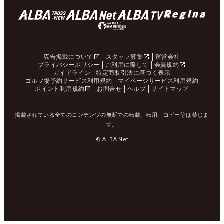
広告掲載について
スタッフ募集
運営会社
プライバシーポリシー
ご利用に際して
会員規約
ガイドライン
特定商取引法に基づく表示
ゴルフ場予約サービス利用規約
マイページサービス利用規約
ポイント利用規約
お問合せ
ヘルプ
サイトマップ
掲載されている全てのコンテンツの無断での転載、転用、コピー等は禁じま
す。
© ALBA Net