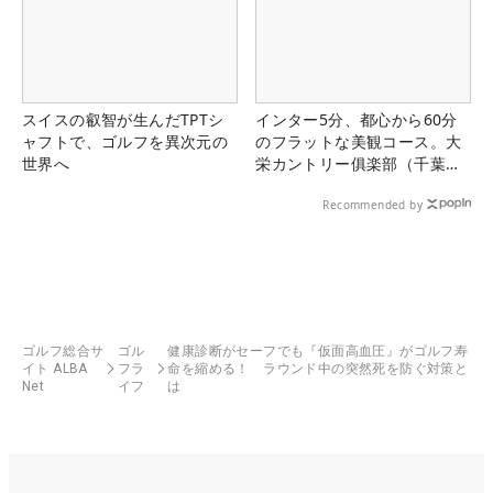
スイスの叡智が生んだTPTシ
インター5分、都心から60分
ャフトで、ゴルフを異次元の
のフラットな美観コース。大
世界へ
栄カントリー俱楽部（千葉
県）
Recommended by
ゴルフ総合サ
ゴル
健康診断がセーフでも『仮面高血圧』がゴルフ寿
イト ALBA
フラ
命を縮める！ ラウンド中の突然死を防ぐ対策と
Net
イフ
は