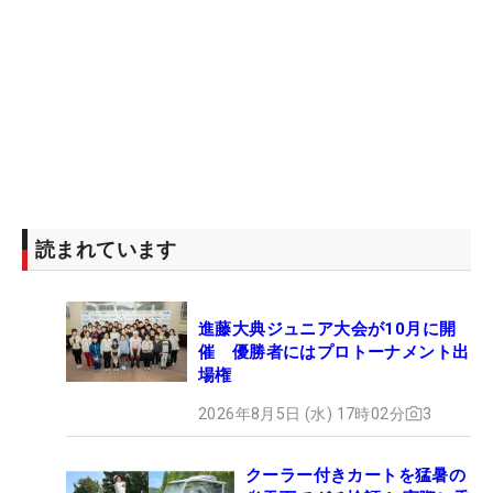
読まれています
進藤大典ジュニア大会が10月に開
催 優勝者にはプロトーナメント出
場権
2026年8月5日 (水) 17時02分
3
クーラー付きカートを猛暑の