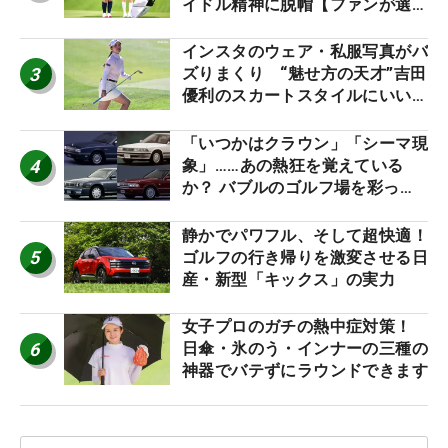
イドル精神に脱帽【ファンが選ぶ
神10】
インスタのウェア・私服写真がバ
3
ズりまくり “魅せ方の天才”吉田
優利のスカートスタイルにいい
ね！【ファンが選ぶ神10】
「いつかはクラウン」「シーマ現
4
象」……あの熱狂を覚えている
か？ バブルのゴルフ場を彩った
名車たち
静かでパワフル、そして超快適！
5
ゴルフの行き帰りを激変させる日
産・新型「キックス」の実力
女子プロのガチの熱中症対策！
6
日傘・氷のう・インナーの三種の
神器でバテずにラウンドできます