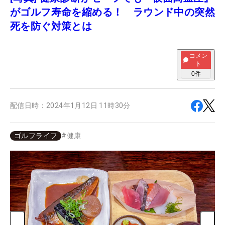
がゴルフ寿命を縮める！ ラウンド中の突然
死を防ぐ対策とは
コメン
ト
0
件
配信日時：
2024年1月12日 11時30分
ゴルフライフ
#
健康