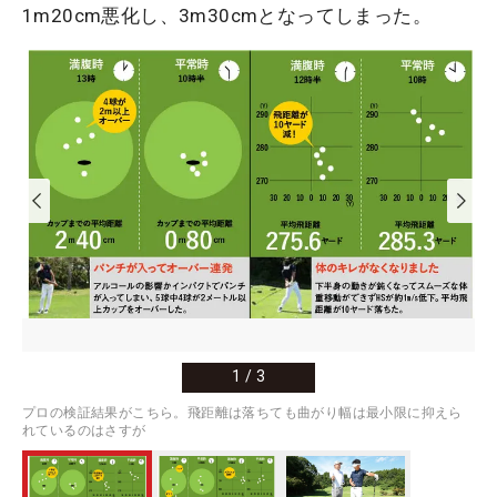
1m20cm悪化し、3m30cmとなってしまった。
1
/
3
プロの検証結果がこちら。飛距離は落ちても曲がり幅は最小限に抑えら
れているのはさすが