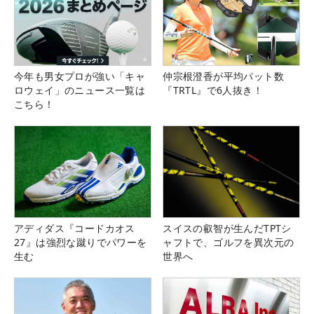
今年も男女プロが強い「キャ
仲宗根澄香が平均パット数
ロウェイ」のニュース一覧は
『TRTL』で6人抜き！
こちら！
アディダス『コードカオス
スイスの叡智が生んだTPTシ
27』は強烈な蹴りでパワーを
ャフトで、ゴルフを異次元の
生む
世界へ