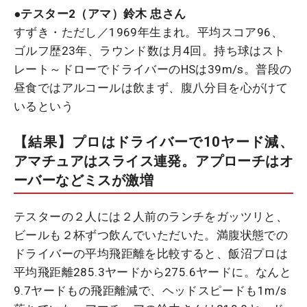
●テスター2（アマ）鈴木 忠さん
すずき・ただし／1969年生まれ。平均スコア96、
ゴルフ歴23年、ラウンド数は月4回。持ち球はスト
レート～ドローでドライバーのHSは39m/s。普段の
昼食ではアルコールは飲まず、腹八分目を心がけて
いるという
【結果】プロはドライバーで10ヤード減、
アマチュアはスライス連発。アプローチはオ
ーバーなどミスが激増
テスターの２人には２人前のランチをガッツリと、
ビールも２杯ずつ飲んでいただいた。満腹状態での
ドライバーの平均飛距離を比較すると、飯沼プロは
平均飛距離285.3ヤードから275.6ヤードに。なんと
9.7ヤードもの飛距離減で、ヘッドスピードも1m/s