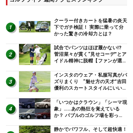
クーラー付きカートを猛暑の炎天
1
下でガチ検証！ 実際に乗って分
かった驚きの冷却力とは？
試合でパンツはほぼ履かない⁉
2
菅沼菜々が貫く“見せコーデ”とア
イドル精神に脱帽【ファンが選ぶ
神10】
インスタのウェア・私服写真がバ
3
ズりまくり “魅せ方の天才”吉田
優利のスカートスタイルにいい
ね！【ファンが選ぶ神10】
「いつかはクラウン」「シーマ現
4
象」……あの熱狂を覚えている
か？ バブルのゴルフ場を彩った
名車たち
静かでパワフル、そして超快適！