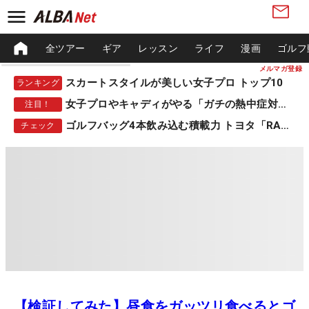
全ツアー
ギア
レッスン
ライフ
漫画
ゴルフ
メルマガ登録
スカートスタイルが美しい女子プロ トップ10
ランキング
女子プロやキャディがやる「ガチの熱中症対策」
注目！
ゴルフバッグ4本飲み込む積載力 トヨタ「RAV4」
チェック
【検証してみた】昼食をガッツリ食べるとゴ