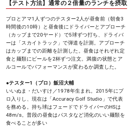
【テスト方法】通常の２倍量のランチを摂取
プロとアマ1人ずつのテスター2人が昼食前（朝食3
時間後の10時）と昼食後にドライバーとアプローチ
（カップまで20ヤード）で5球ずつ打ち、ドライバ
ーは「スカイトラック」で弾道を計測。アプローチ
はカップまでの距離を計測した。昼食はそれぞれ定
食と麺類にビールを2杯ずつ注文。満腹の状態とア
ルコールでパフォーマンスが変わるか調査した。
●テスター1（プロ）飯沼大輔
いいぬま・だいすけ／1978年生まれ。2015年にプ
ロ入りし、現在は「Accuracy Golf Studio」で代表
を務める。持ち球はフェードでドライバーのHSは
48m/s。普段の昼食はパスタなど消化のいい麺類を
食べることが多い