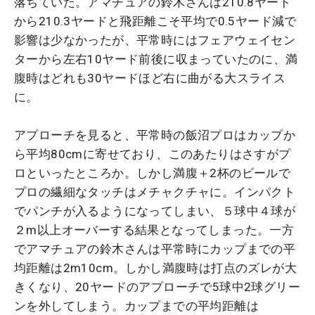
落ちていた。アマチュアの鈴木さんは210.8ヤード
から210.3ヤードと飛距離こそ平均で0.5ヤード減で
影響は少なかったが、平常時にはフェアウェイセン
ターから左右10ヤード前後に収まっていたのに、満
腹時はどれも30ヤードほど右に曲がる大スライス
に。
アプローチを見ると、平常時の飯沼プロはカップか
ら平均80cmに寄せており、このあたりはさすがプ
ロといったところか。しかし満腹＋2杯のビールで
プロの繊細なタッチはメチャクチャに。インパクト
でパンチが入るようになってしまい、５球中４球が
２m以上オーバーする結果となってしまった。一方
でアマチュアの鈴木さんは平常時にカップまでの平
均距離は2m10cm。しかし満腹時は打点のズレが大
きくなり、20ヤードのアプローチで5球中2球グリー
ンを外してしまう。カップまでの平均距離は