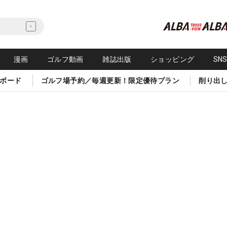
漫画
ゴルフ動画
雑誌出版
ショッピング
SN
ボード
ゴルフ場予約／毎週更新！限定優待プラン
削り出