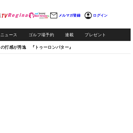
メルマガ登録
ログイン
Sニュース
ゴルフ場予約
連載
プレゼント
しの打感が秀逸 『トゥーロンパター』