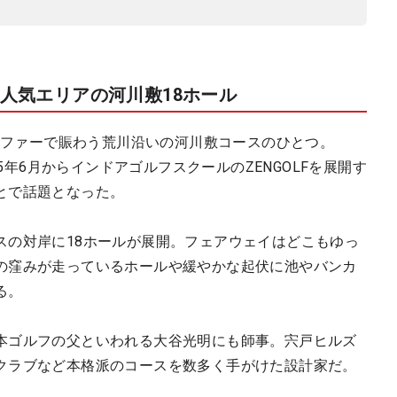
人気エリアの河川敷18ホール
ゴルファーで賑わう荒川沿いの河川敷コースのひとつ。
25年6月からインドアゴルフスクールのZENGOLFを展開す
とで話題となった。
スの対岸に18ホールが展開。フェアウェイはどこもゆっ
の窪みが走っているホールや緩やかな起伏に池やバンカ
る。
本ゴルフの父といわれる大谷光明にも師事。宍戸ヒルズ
クラブなど本格派のコースを数多く手がけた設計家だ。