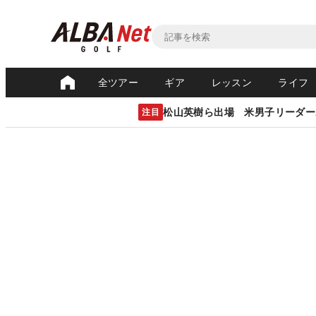
全ツアー
ギア
レッスン
ライフ
松山英樹ら出場 米男子リーダー
注目