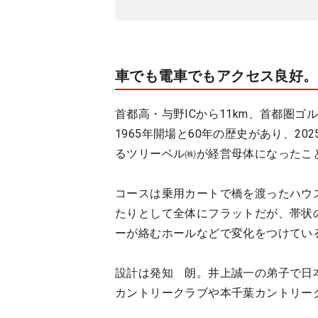
車でも電車でもアクセス良好。
首都高・与野ICから11km、首都圏
1965年開場と60年の歴史があり、20
るツリーベル㈱が経営母体になったこ
コースは乗用カートで橋を渡ったハウ
たりとして全体にフラットだが、帯状
ーが絡むホールなどで変化をつけてい
設計は発知 朗。井上誠一の弟子で日
カントリークラブや本千葉カントリー