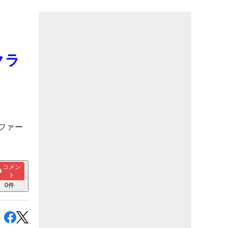
クラ
ファー
コメン
ト
0
件