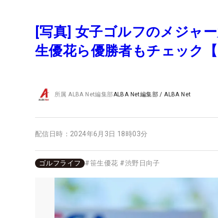
[写真] 女子ゴルフのメジャ
生優花ら優勝者もチェック【2
所属
ALBA Net編集部
ALBA Net編集部
/
ALBA Net
配信日時：
2024年6月3日 18時03分
ゴルフライフ
#
笹生優花
#
渋野日向子