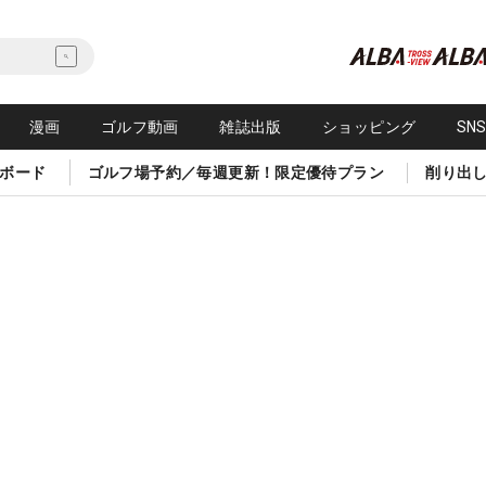
漫画
ゴルフ動画
雑誌出版
ショッピング
SN
ボード
ゴルフ場予約／毎週更新！限定優待プラン
削り出