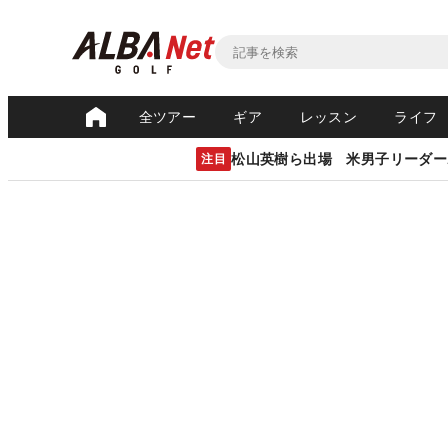
全ツアー
ギア
レッスン
ライフ
松山英樹ら出場 米男子リーダー
注目