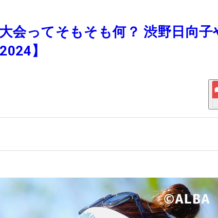
ー大会ってそもそも何？ 渋野日向子
024】