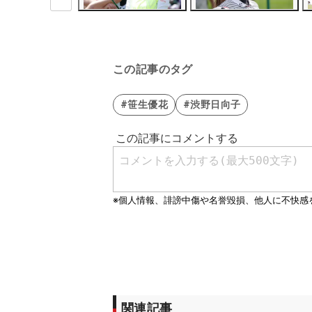
この記事のタグ
#笹生優花
#渋野日向子
関連記事