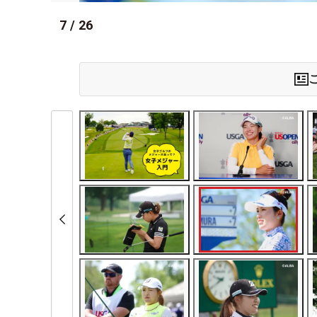
7
/
26