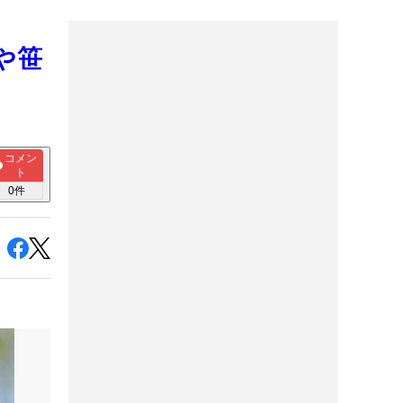
や笹
コメン
ト
0
件