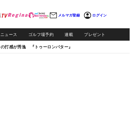
メルマガ登録
ログイン
Sニュース
ゴルフ場予約
連載
プレゼント
しの打感が秀逸 『トゥーロンパター』