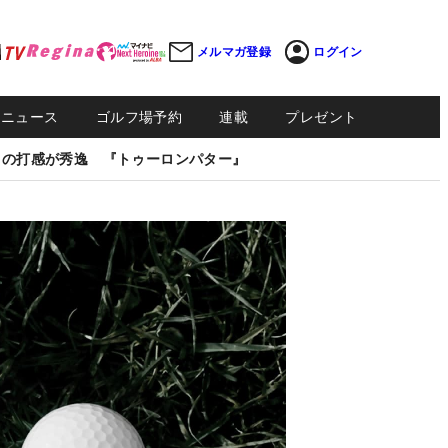
メルマガ登録
ログイン
Sニュース
ゴルフ場予約
連載
プレゼント
しの打感が秀逸 『トゥーロンパター』