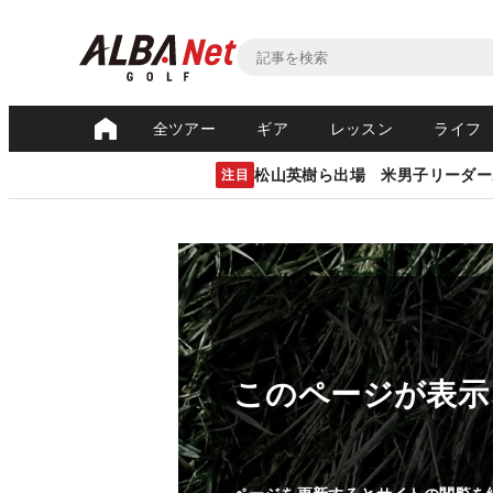
全ツアー
ギア
レッスン
ライフ
松山英樹ら出場 米男子リーダー
注目
このページが表示