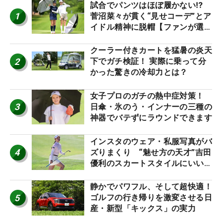
試合でパンツはほぼ履かない⁉
1
菅沼菜々が貫く“見せコーデ”とア
イドル精神に脱帽【ファンが選ぶ
神10】
クーラー付きカートを猛暑の炎天
2
下でガチ検証！ 実際に乗って分
かった驚きの冷却力とは？
女子プロのガチの熱中症対策！
3
日傘・氷のう・インナーの三種の
神器でバテずにラウンドできます
インスタのウェア・私服写真がバ
4
ズりまくり “魅せ方の天才”吉田
優利のスカートスタイルにいい
ね！【ファンが選ぶ神10】
静かでパワフル、そして超快適！
5
ゴルフの行き帰りを激変させる日
産・新型「キックス」の実力