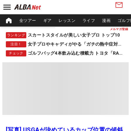
全ツアー
ギア
レッスン
ライフ
漫画
ゴルフ
メルマガ登録
スカートスタイルが美しい女子プロ トップ10
ランキング
女子プロやキャディがやる「ガチの熱中症対策」
注目！
ゴルフバッグ4本飲み込む積載力 トヨタ「RAV4」
チェック
[写真] USGAが決めているカップ位置の傾斜