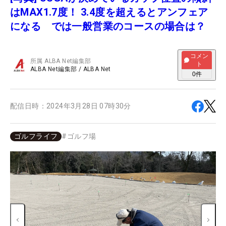
はMAX1.7度！ 3.4度を超えるとアンフェア
になる では一般営業のコースの場合は？
コメン
所属
ALBA Net編集部
ト
ALBA Net編集部
/
ALBA Net
0
件
配信日時：
2024年3月28日 07時30分
ゴルフライフ
#
ゴルフ場