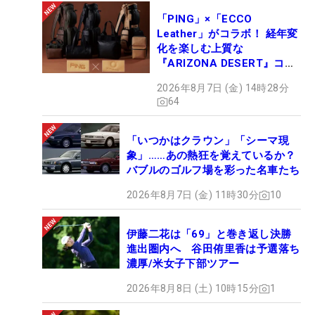
「PING」×「ECCO
Leather」がコラボ！ 経年変
化を楽しむ上質な
『ARIZONA DESERT』コレ
クション、9月15日限定デビ
2026年8月7日 (金) 14時28分
ュー
64
「いつかはクラウン」「シーマ現
象」……あの熱狂を覚えているか？
バブルのゴルフ場を彩った名車たち
2026年8月7日 (金) 11時30分
10
伊藤二花は「69」と巻き返し決勝
進出圏内へ 谷田侑里香は予選落ち
濃厚/米女子下部ツアー
2026年8月8日 (土) 10時15分
1