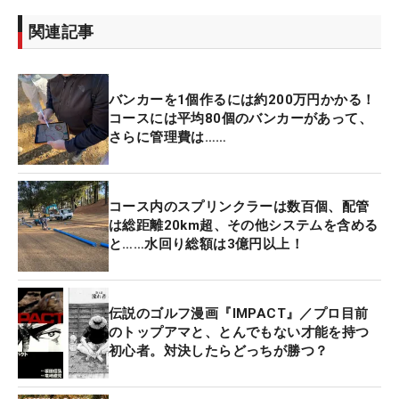
関連記事
バンカーを1個作るには約200万円かかる！
コースには平均80個のバンカーがあって、
さらに管理費は……
コース内のスプリンクラーは数百個、配管
は総距離20km超、その他システムを含める
と……水回り総額は3億円以上！
伝説のゴルフ漫画『IMPACT』／プロ目前
のトップアマと、とんでもない才能を持つ
初心者。対決したらどっちが勝つ？