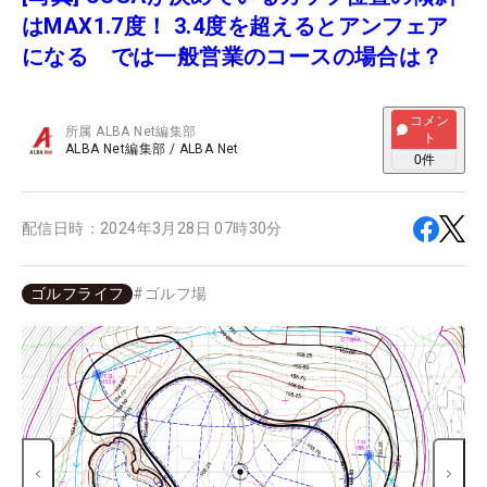
はMAX1.7度！ 3.4度を超えるとアンフェア
になる では一般営業のコースの場合は？
コメン
所属
ALBA Net編集部
ト
ALBA Net編集部
/
ALBA Net
0
件
配信日時：
2024年3月28日 07時30分
ゴルフライフ
#
ゴルフ場