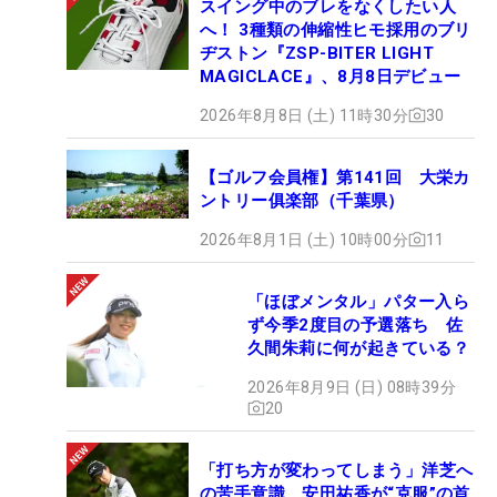
スイング中のブレをなくしたい人
へ！ 3種類の伸縮性ヒモ採用のブリ
ヂストン『ZSP-BITER LIGHT
MAGICLACE』、8月8日デビュー
2026年8月8日 (土) 11時30分
30
【ゴルフ会員権】第141回 大栄カ
ントリー俱楽部（千葉県）
2026年8月1日 (土) 10時00分
11
「ほぼメンタル」パター入ら
ず今季2度目の予選落ち 佐
久間朱莉に何が起きている？
2026年8月9日 (日) 08時39分
20
「打ち方が変わってしまう」洋芝へ
の苦手意識 安田祐香が“克服”の首