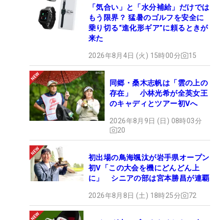
「気合い」と「水分補給」だけでは
もう限界？ 猛暑のゴルフを安全に
乗り切る“進化形ギア”に頼るときが
来た
2026年8月4日 (火) 15時00分
15
同郷・桑木志帆は「雲の上の
存在」 小林光希が全英女王
のキャディとツアー初Vへ
2026年8月9日 (日) 08時03分
20
初出場の鳥海颯汰が岩手県オープン
初V「この大会を機にどんどん上
に」 シニアの部は宮本勝昌が連覇
2026年8月8日 (土) 18時25分
72