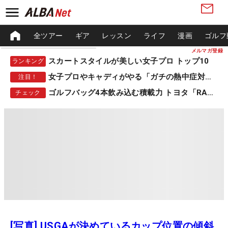
全ツアー
ギア
レッスン
ライフ
漫画
ゴルフ
メルマガ登録
スカートスタイルが美しい女子プロ トップ10
ランキング
女子プロやキャディがやる「ガチの熱中症対策」
注目！
ゴルフバッグ4本飲み込む積載力 トヨタ「RAV4」
チェック
[写真] USGAが決めているカップ位置の傾斜