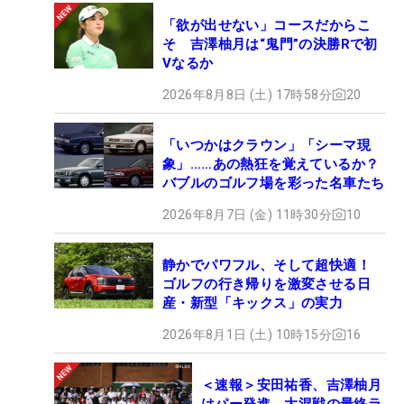
「欲が出せない」コースだからこ
そ 吉澤柚月は“鬼門”の決勝Rで初
Vなるか
2026年8月8日 (土) 17時58分
20
「いつかはクラウン」「シーマ現
象」……あの熱狂を覚えているか？
バブルのゴルフ場を彩った名車たち
2026年8月7日 (金) 11時30分
10
静かでパワフル、そして超快適！
ゴルフの行き帰りを激変させる日
産・新型「キックス」の実力
2026年8月1日 (土) 10時15分
16
＜速報＞安田祐香、吉澤柚月
はパー発進 大混戦の最終ラ