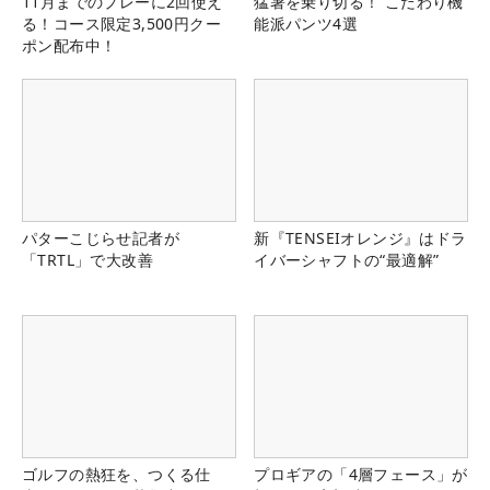
11月までのプレーに2回使え
猛暑を乗り切る！ こだわり機
る！コース限定3,500円クー
能派パンツ4選
ポン配布中！
パターこじらせ記者が
新『TENSEIオレンジ』はドラ
「TRTL」で大改善
イバーシャフトの“最適解”
ゴルフの熱狂を、つくる仕
プロギアの「4層フェース」が