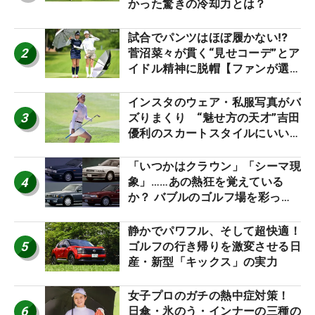
かった驚きの冷却力とは？
試合でパンツはほぼ履かない⁉
2
菅沼菜々が貫く“見せコーデ”とア
イドル精神に脱帽【ファンが選ぶ
神10】
インスタのウェア・私服写真がバ
3
ズりまくり “魅せ方の天才”吉田
優利のスカートスタイルにいい
ね！【ファンが選ぶ神10】
「いつかはクラウン」「シーマ現
4
象」……あの熱狂を覚えている
か？ バブルのゴルフ場を彩った
名車たち
静かでパワフル、そして超快適！
5
ゴルフの行き帰りを激変させる日
産・新型「キックス」の実力
女子プロのガチの熱中症対策！
6
日傘・氷のう・インナーの三種の