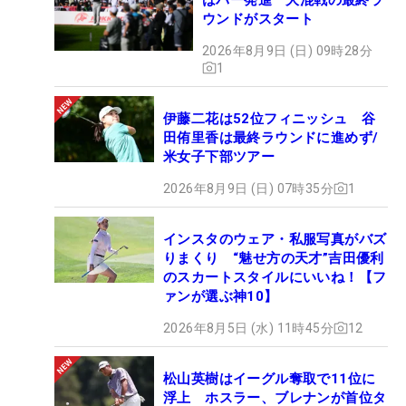
ウンドがスタート
2026年8月9日 (日) 09時28分
1
伊藤二花は52位フィニッシュ 谷
田侑里香は最終ラウンドに進めず/
米女子下部ツアー
2026年8月9日 (日) 07時35分
1
インスタのウェア・私服写真がバズ
りまくり “魅せ方の天才”吉田優利
のスカートスタイルにいいね！【フ
ァンが選ぶ神10】
2026年8月5日 (水) 11時45分
12
松山英樹はイーグル奪取で11位に
浮上 ホスラー、ブレナンが首位タ