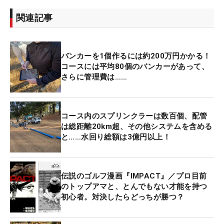
関連記事
バンカーを1個作るには約200万円かかる！
コースには平均80個のバンカーがあって、
さらに管理費は……
コース内のスプリンクラーは数百個、配管
は総距離20km超、その他システムを含める
と……水回り総額は3億円以上！
伝説のゴルフ漫画『IMPACT』／プロ目前
のトップアマと、とんでもない才能を持つ
初心者。対決したらどっちが勝つ？