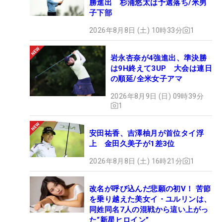
勝進出 杉浦悠太は予選落ち/米男
子下部
2026年8月8日 (土) 10時33分
1
岩永杏奈が4強進出、準決勝
は9H終えて3UP 大会は連日
の順延/全米女子アマ
2026年8月9日 (日) 09時39分
1
安田祐香、吉澤柚月が首位タイ浮
上 金田久美子が1差3位
2026年8月8日 (土) 16時21分
1
改名が呼び込んだ悲願の初V！ 苦節
を乗り越えた美女イ・ユルリンは、
同姓同名7人の混戦から這い上がっ
た“新星ヒロイン”