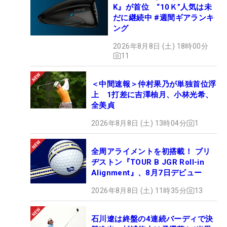
K』が首位 “10Ｋ”人気は未
だに継続中 #週間ギアランキ
ング
2026年8月8日 (土) 18時00分
11
＜中間速報＞仲村果乃が単独首位浮
上 1打差に吉澤柚月、小林光希、
全美貞
2026年8月8日 (土) 13時04分
1
全周アライメントを初搭載！ ブリ
ヂストン『TOUR B JGR Roll-in
Alignment』、8月7日デビュー
2026年8月8日 (土) 11時35分
13
石川遼は終盤の4連続バーディで決