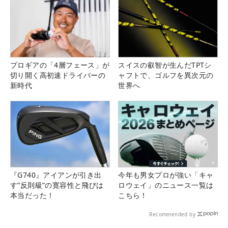
プロギアの「4層フェース」が
スイスの叡智が生んだTPTシ
切り開く高初速ドライバーの
ャフトで、ゴルフを異次元の
新時代
世界へ
『G740』アイアンが引き出
今年も男女プロが強い「キャ
す“反則級”の寛容性と飛びは
ロウェイ」のニュース一覧は
本当だった！
こちら！
Recommended by