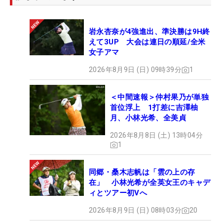
岩永杏奈が4強進出、準決勝は9H終
えて3UP 大会は連日の順延/全米
女子アマ
2026年8月9日 (日) 09時39分
1
＜中間速報＞仲村果乃が単独
首位浮上 1打差に吉澤柚
月、小林光希、全美貞
2026年8月8日 (土) 13時04分
1
同郷・桑木志帆は「雲の上の存
在」 小林光希が全英女王のキャデ
ィとツアー初Vへ
2026年8月9日 (日) 08時03分
20