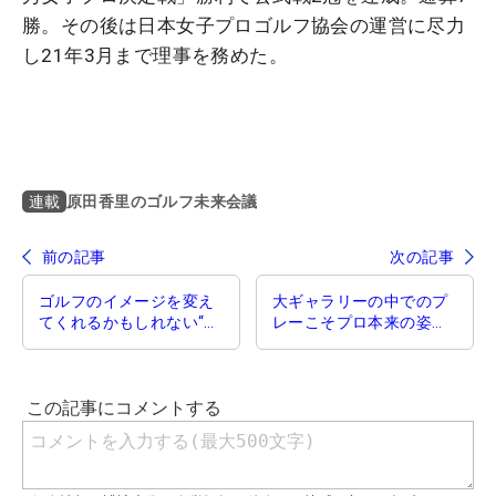
勝。その後は日本女子プロゴルフ協会の運営に尽力
し21年3月まで理事を務めた。
原田香里のゴルフ未来会議
連載
前の記事
次の記事
ゴルフのイメージを変え
大ギャラリーの中でのプ
てくれるかもしれない“吉
レーこそプロ本来の姿
田優利さんの言葉”【原田
「コロナ禍でのトーナメ
香里のゴルフ未来会議】
ントを振り返る」【原田
香里のゴルフ未来会議】