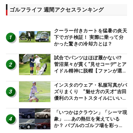
ゴルフライフ 週間アクセスランキング
クーラー付きカートを猛暑の炎天
1
下でガチ検証！ 実際に乗って分
かった驚きの冷却力とは？
試合でパンツはほぼ履かない⁉
2
菅沼菜々が貫く“見せコーデ”とア
イドル精神に脱帽【ファンが選ぶ
神10】
インスタのウェア・私服写真がバ
3
ズりまくり “魅せ方の天才”吉田
優利のスカートスタイルにいい
ね！【ファンが選ぶ神10】
「いつかはクラウン」「シーマ現
4
象」……あの熱狂を覚えている
か？ バブルのゴルフ場を彩った
名車たち