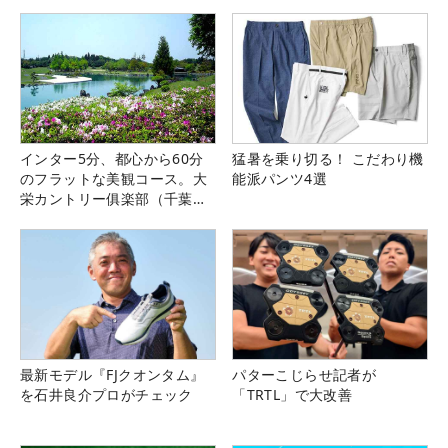
インター5分、都心から60分
猛暑を乗り切る！ こだわり機
のフラットな美観コース。大
能派パンツ4選
栄カントリー俱楽部（千葉
県）
最新モデル『FJクオンタム』
パターこじらせ記者が
を石井良介プロがチェック
「TRTL」で大改善