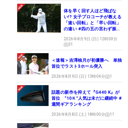
体を早く回す人ほど飛ばな
い!? 女子プロコーチが教える
「速い回転」と「早い回転」
の違い #四の五の言わず振り
氣れ
2026年8月9日 (日) 12時00分
31
＜速報＞吉澤柚月が初優勝へ 単独
首位でラスト3ホール突入
2026年8月9日 (日) 13時04分
1
話題の新作を抑えて『G440 K』が
首位 “10Ｋ”人気は未だに継続中 #
週間ギアランキング
2026年8月8日 (土) 18時00分
11