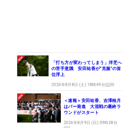
「打ち方が変わってしまう」洋芝へ
の苦手意識 安田祐香が“克服”の首
位浮上
2026年8月8日 (土) 18時49分
20
＜速報＞安田祐香、吉澤柚月
はパー発進 大混戦の最終ラ
ウンドがスタート
2026年8月9日 (日) 09時28分