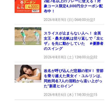
2組7名以上のプレーに使える！対
象コース限定4,000円分クーポン配
布中！
2026年8月9日 (日) 06時00分
1
スライスが止まらない人へ！ 全英
女王・桑木志帆は切り返しで「左ヒ
ザ」を先に動かしていた #優勝者
のスイング
2026年8月8日 (土) 12時00分
32
改名が呼び込んだ悲願の初V！ 苦節
を乗り越えた美女イ・ユルリンは、
同姓同名7人の混戦から這い上がっ
た“新星ヒロイン”
2026年8月6日 (木) 11時30分
15