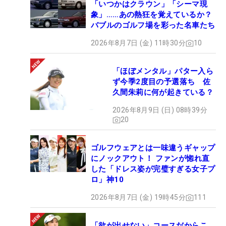
「いつかはクラウン」「シーマ現
象」……あの熱狂を覚えているか？
バブルのゴルフ場を彩った名車たち
2026年8月7日 (金) 11時30分
10
「ほぼメンタル」パター入ら
ず今季2度目の予選落ち 佐
久間朱莉に何が起きている？
2026年8月9日 (日) 08時39分
20
ゴルフウェアとは一味違うギャップ
にノックアウト！ ファンが惚れ直
した「ドレス姿が完璧すぎる女子プ
ロ」神10
2026年8月7日 (金) 19時45分
111
「欲が出せない」コースだからこ