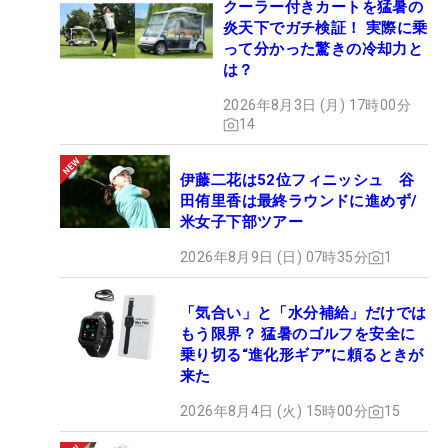
クーラー付きカートを猛暑の
炎天下でガチ検証！ 実際に乗
って分かった驚きの冷却力と
は？
2026年8月3日 (月) 17時00分
14
伊藤二花は52位フィニッシュ 谷
田侑里香は最終ラウンドに進めず/
米女子下部ツアー
2026年8月9日 (日) 07時35分
1
「気合い」と「水分補給」だけでは
もう限界？ 猛暑のゴルフを安全に
乗り切る“進化形ギア”に頼るときが
来た
2026年8月4日 (火) 15時00分
15