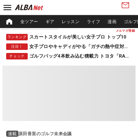
全ツアー
ギア
レッスン
ライフ
漫画
ゴルフ
メルマガ登録
スカートスタイルが美しい女子プロ トップ10
ランキング
女子プロやキャディがやる「ガチの熱中症対策」
注目！
ゴルフバッグ4本飲み込む積載力 トヨタ「RAV4」
チェック
原田香里のゴルフ未来会議
連載