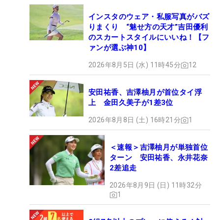
インスタのウェア・私服写真がバズ
りまくり “魅せ方の天才”吉田優利
のスカートスタイルにいいね！【フ
ァンが選ぶ神10】
2026年8月5日 (水) 11時45分
12
安田祐香、吉澤柚月が首位タイ浮
上 金田久美子が1差3位
2026年8月8日 (土) 16時21分
1
＜速報＞吉澤柚月が単独首位
ターン 安田祐香、永井花奈
2差追走
2026年8月9日 (日) 11時32分
1