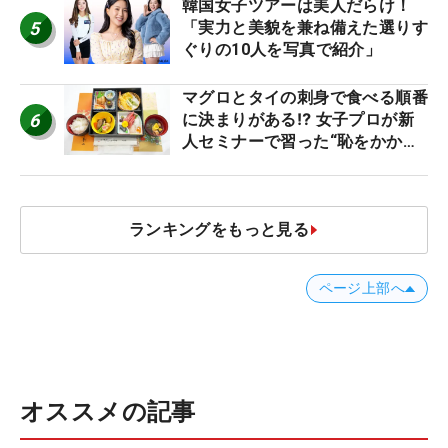
韓国女子ツアーは美人だらけ！
5
「実力と美貌を兼ね備えた選りす
ぐりの10人を写真で紹介」
マグロとタイの刺身で食べる順番
6
に決まりがある⁉ 女子プロが新
人セミナーで習った“恥をかかな
いマナー”とは？【食事編】
ランキングをもっと見る
ページ上部へ
オススメの記事