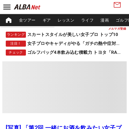
全ツアー
ギア
レッスン
ライフ
漫画
ゴルフ
メルマガ登録
スカートスタイルが美しい女子プロ トップ10
ランキング
女子プロやキャディがやる「ガチの熱中症対策」
注目！
ゴルフバッグ4本飲み込む積載力 トヨタ「RAV4」
チェック
[写真] 「第2回 一緒にお酒を飲みたい女子プ