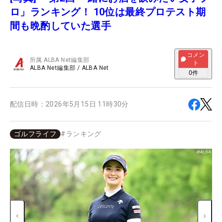
ロ」ランキング！ 10位は最終プロテスト期
間も晩酌していた選手
コメン
所属
ALBA Net編集部
ト
ALBA Net編集部
/
ALBA Net
0
件
配信日時：
2026年5月15日 11時30分
ゴルフライフ
#
ランキング