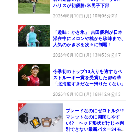
ハリスが初優勝/米男子下部
2026年8月10日 (月) 10時06分
1
「趣味：かき氷」 吉田優利が日本
滞在中にメロンや桃から珍味まで、
人気のかき氷を次々に制覇！
2026年8月10日 (月) 13時53分
17
今季初のトップ10入りを逃すもベ
ストルーキー賞を受賞した都玲華
「北海道すきだなー帰りたくない」
2026年8月10日 (月) 16時12分
13
ブレードなのにゼロトルク!?
マレットなのに開閉しやす
い!? ヘッド形状だけじゃ判
別できない最新パター34モデ