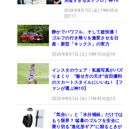
完璧すぎる女子プロ」神10
2026年8月7日 (金) 19時45分
111
静かでパワフル、そして超快適！
ゴルフの行き帰りを激変させる日
産・新型「キックス」の実力
2026年8月1日 (土) 10時15分
16
インスタのウェア・私服写真がバズ
りまくり “魅せ方の天才”吉田優利
のスカートスタイルにいいね！【フ
ァンが選ぶ神10】
2026年8月5日 (水) 11時45分
12
「気合い」と「水分補給」だけでは
もう限界？ 猛暑のゴルフを安全に
乗り切る“進化形ギア”に頼るときが