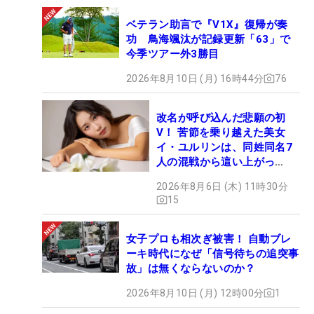
ベテラン助言で『V1X』復帰が奏
功 鳥海颯汰が記録更新「63」で
今季ツアー外3勝目
2026年8月10日 (月) 16時44分
76
改名が呼び込んだ悲願の初
V！ 苦節を乗り越えた美女
イ・ユルリンは、同姓同名7
人の混戦から這い上がっ
た“新星ヒロイン”
2026年8月6日 (木) 11時30分
15
女子プロも相次ぎ被害！ 自動ブレ
ーキ時代になぜ「信号待ちの追突事
故」は無くならないのか？
2026年8月10日 (月) 12時00分
1